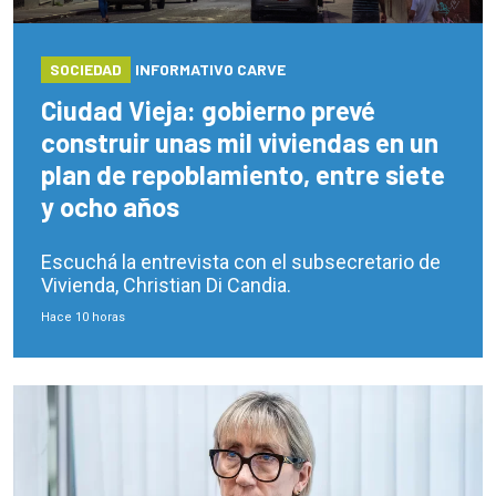
SOCIEDAD
INFORMATIVO CARVE
Ciudad Vieja: gobierno prevé
construir unas mil viviendas en un
plan de repoblamiento, entre siete
y ocho años
Escuchá la entrevista con el subsecretario de
Vivienda, Christian Di Candia.
Hace 10 horas