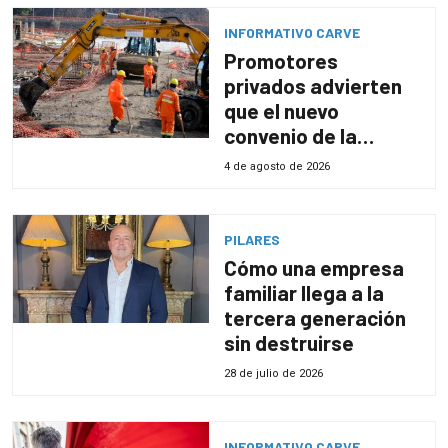
INFORMATIVO CARVE
Promotores
privados advierten
que el nuevo
convenio de la
construcción
4 de agosto de 2026
aumentará costos y
obligará a revisar
proyectos
PILARES
Cómo una empresa
familiar llega a la
tercera generación
sin destruirse
28 de julio de 2026
INFORMATIVO CARVE