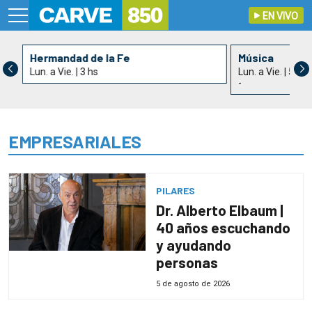
EN VIVO
Hermandad de la Fe
Música
Lun. a Vie. | 3 hs
Lun. a Vie. | 5 hs
-
EMPRESARIALES
PILARES
Dr. Alberto Elbaum |
40 años escuchando
y ayudando
personas
5 de agosto de 2026