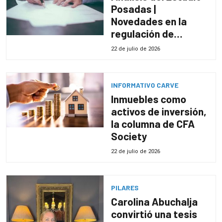
Posadas |
Novedades en la
regulación de
cláusulas
22 de julio de 2026
contractuales para
una adecuada
transferencia de
INFORMATIVO CARVE
datos personales
Inmuebles como
activos de inversión,
la columna de CFA
Society
22 de julio de 2026
PILARES
Carolina Abuchalja
convirtió una tesis