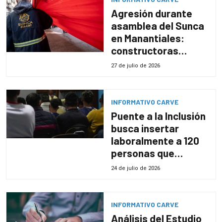
Agresión durante
asamblea del Sunca
en Manantiales:
constructoras
alertan por impacto
27 de julio de 2026
en las inversiones
INFORMATIVO CARVE
Puente a la Inclusión
busca insertar
laboralmente a 120
personas que
recuperaron la
24 de julio de 2026
libertad
INFORMATIVO CARVE
Análisis del Estudio