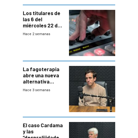
Los titulares de
las 6 del
miércoles 22 de
julio de 2026
Hace 2 semanas
La fagoterapia
abre una nueva
alternativa
contra bacterias
Hace 3 semanas
resistentes:
Uruguay
exportará a Chile
terapia
innovadora
El caso Cardama
y las
“desprolijidades”