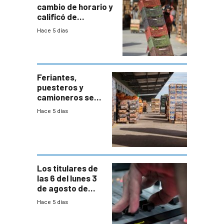
cambio de horario y
calificó de
“desproporcionado”
Hace 5 días
el bloqueo de
accesos
Feriantes,
puesteros y
camioneros se
movilizaron en
Hace 5 días
rechazo a
cambios de
horario en UAM
Los titulares de
las 6 del lunes 3
de agosto de
2026
Hace 5 días