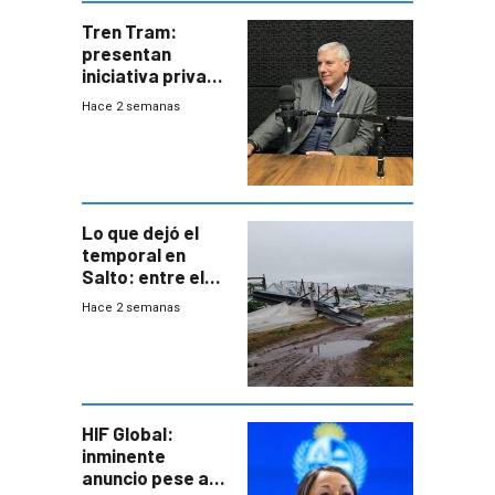
Tren Tram:
presentan
iniciativa privada
para una red de
Hace 2 semanas
cinco líneas en el
área
metropolitana
Lo que dejó el
temporal en
Salto: entre el
impacto
Hace 2 semanas
emocional y las
pérdidas sin
seguro
HIF Global:
inminente
anuncio pese a