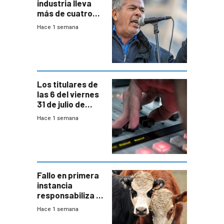
industria lleva
más de cuatro
meses sin
Hace 1 semana
convenio
colectivo”
Los titulares de
las 6 del viernes
31 de julio de
2026
Hace 1 semana
Fallo en primera
instancia
responsabiliza al
Estado por falta
Hace 1 semana
de controles en