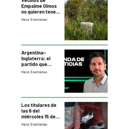
Vecinos de
Empalme Olmos
no quieren tener
cerca una planta
Hace 3 semanas
de tratamiento
de residuos e
impulsan
plebiscito
departamental
Argentina–
Inglaterra: el
partido que
nunca termina
Hace 3 semanas
Los titulares de
las 6 del
miércoles 15 de
julio de 2026
Hace 3 semanas