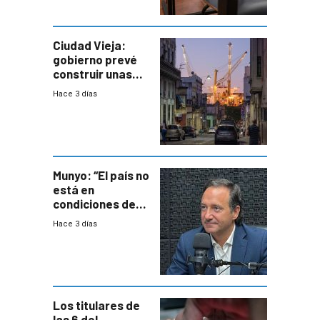
antecedentes de
violencia
Ciudad Vieja:
gobierno prevé
construir unas
mil viviendas en
Hace 3 días
un plan de
repoblamiento,
entre siete y
ocho años
Munyo: “El país no
está en
condiciones de
enfrentar una
Hace 3 días
reducción de la
semana laboral”
Los titulares de
las 6 del