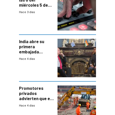
miércoles 5 de
agosto de 2026
Hace 3 días
India abre su
primera
embajada
residente en
Hace 4 días
Uruguay y crecen
las expectativas
por un vínculo
comercial con
enorme
potencial
Promotores
privados
advierten que el
nuevo convenio
Hace 4 días
de la
construcción