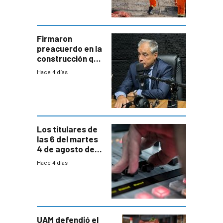
aumentará
costos y obligará
a revisar
proyectos
Firmaron
preacuerdo en la
construcción que
comprende
Hace 4 días
reducción
paulatina de
carga horaria
Los titulares de
las 6 del martes
4 de agosto de
2026
Hace 4 días
UAM defendió el