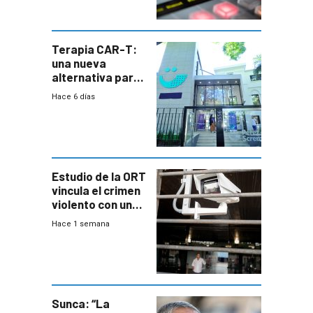
Terapia CAR-T:
una nueva
alternativa para
niños y
Hace 6 días
adolescentes
con cáncer
Estudio de la ORT
vincula el crimen
violento con una
menor creación
Hace 1 semana
de empresas
formales en el
área
metropolitana
Sunca: “La