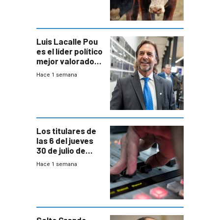
República
Ganadera
Luis Lacalle Pou
es el líder político
mejor valorado
del país, según
Hace 1 semana
encuesta de
Equipos
Consultores
Los titulares de
las 6 del jueves
30 de julio de
2026
Hace 1 semana