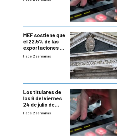
MEF sostiene que
el 22.5% de las
exportaciones a
EE.UU se verán
Hace 2 semanas
afectadas por la
suba arancelaria
de Trump
Los titulares de
las 6 del viernes
24 de julio de
2026
Hace 2 semanas