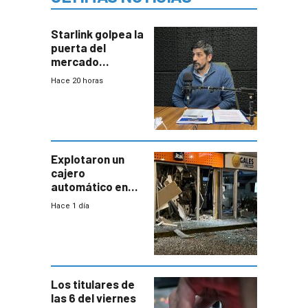
Starlink golpea la
puerta del
mercado
uruguayo y Antel
Hace 20 horas
responde:
“Quizás no sea
Antel la que
tenga que estar
con mayor
miedo”
Explotaron un
cajero
automático en
Parque Miramar;
Hace 1 día
hay 3 detenidos
Los titulares de
las 6 del viernes