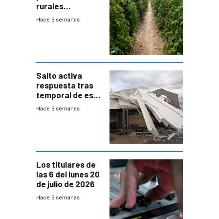
rurales
afectados tras
Hace 3 semanas
temporal en zona
de Salto
Salto activa
respuesta tras
temporal de este
sábado con
Hace 3 semanas
destrozos e
impacto a la
granja
Los titulares de
las 6 del lunes 20
de julio de 2026
Hace 3 semanas