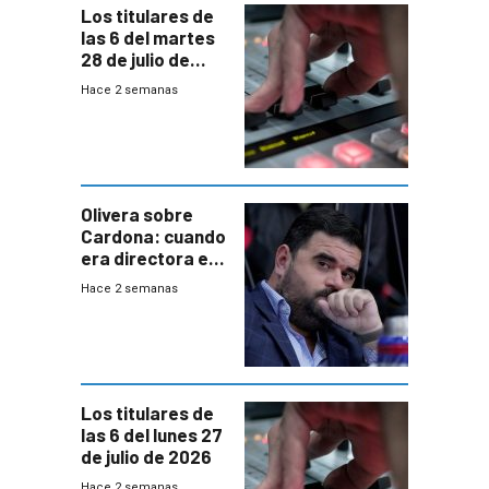
Los titulares de
las 6 del martes
28 de julio de
2026
Hace 2 semanas
Olivera sobre
Cardona: cuando
era directora en
UTE “no era muy
Hace 2 semanas
afín” a HIF Global
Los titulares de
las 6 del lunes 27
de julio de 2026
Hace 2 semanas