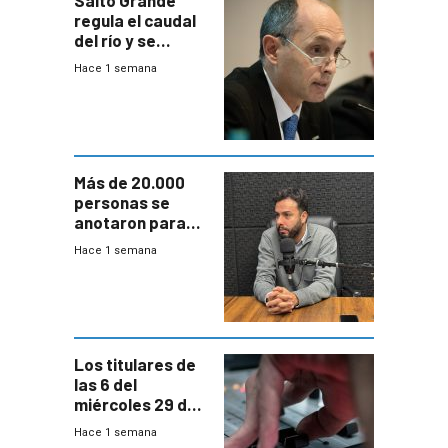
Salto Grande
regula el caudal
del río y se
prepara para un
Hace 1 semana
escenario de
fuertes crecidas
Más de 20.000
personas se
anotaron para
las pruebas
Hace 1 semana
Acredita que la
ANEP impulsa
para terminar
Bachillerato
Los titulares de
las 6 del
miércoles 29 de
julio de 2026
Hace 1 semana