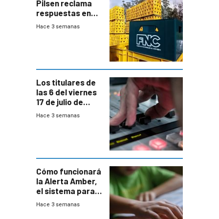
Pilsen reclama
respuestas en
medio de
Hace 3 semanas
conversaciones
entre el gobierno
y FNC
Los titulares de
las 6 del viernes
17 de julio de
2026
Hace 3 semanas
Cómo funcionará
la Alerta Amber,
el sistema para
la búsqueda
Hace 3 semanas
temprana de