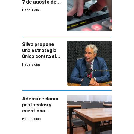
7 de agosto de
2026
Hace 1 día
Silva propone
una estrategia
única contra el
narcotráfico y
Hace 2 días
mayor
coordinación
entre Interior y
Defensa
Ademu reclama
protocolos y
cuestiona
demora de
Hace 2 días
Primaria ante
docente con