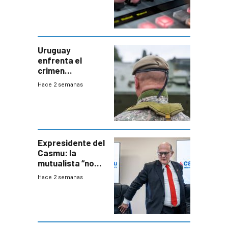
Uruguay
enfrenta el
crimen
organizado con
Hace 2 semanas
capacidades “de
otra época”,
aseguró
especialista en
seguridad
Expresidente del
Casmu: la
mutualista “no
está para pagar”
Hace 2 semanas
a interventores
“amigos del
gobierno”