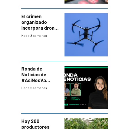
El crimen
organizado
incorpora drones
y abre un nuevo
Hace 3 semanas
desafío para la
seguridad
Ronda de
Noticias de
#AsíNosVa
(20/7/26)
Hace 3 semanas
Hay 200
productores