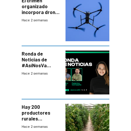
El crimen
organizado
incorpora drones
y abre un nuevo
Hace 2 semanas
desafío para la
seguridad
Ronda de
Noticias de
#AsíNosVa
(20/7/26)
Hace 2 semanas
Hay 200
productores
rurales
afectados tras
Hace 2 semanas
temporal en zona