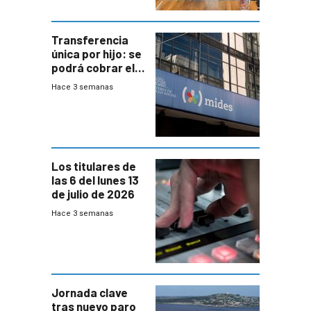
Transferencia
única por hijo: se
podrá cobrar el
100% en efectivo
Hace 3 semanas
y no habrá
trazabilidad del
Mides
Los titulares de
las 6 del lunes 13
de julio de 2026
Hace 3 semanas
Jornada clave
tras nuevo paro