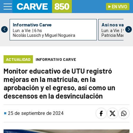
EN VIVO
Informativo Carve
Así nos va
Lun. a Vie. | 6 hs
Lun. a Vie. | 9 hs
Nicolás Lussich y Miguel Nogueira
Patricia Madrid
ACTUALIDAD
INFORMATIVO CARVE
Monitor educativo de UTU registró
mejoras en la matrícula, en la
aprobación y el egreso, así como un
descensos en la desvinculación
25 de septiembre de 2024