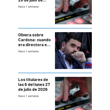
2026
Hace 1 semana
Olivera sobre
Cardona: cuando
era directora en
UTE “no era muy
Hace 1 semana
afín” a HIF Global
Los titulares de
las 6 del lunes 27
de julio de 2026
Hace 1 semana