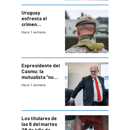
Uruguay
enfrenta el
crimen
organizado con
Hace 1 semana
capacidades “de
otra época”,
aseguró
especialista en
seguridad
Expresidente del
Casmu: la
mutualista “no
está para pagar”
Hace 1 semana
a interventores
“amigos del
gobierno”
Los titulares de
las 6 del martes
28 de julio de