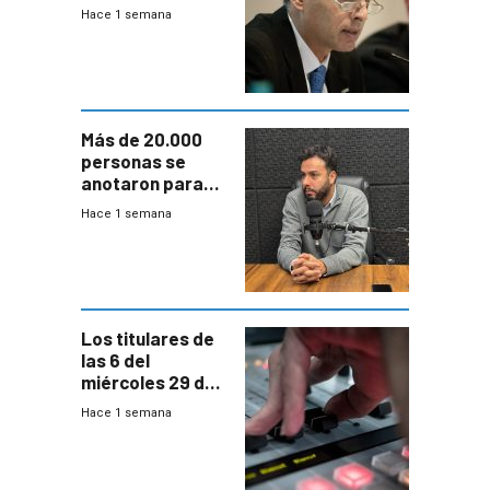
prepara para un
Hace 1 semana
escenario de
fuertes crecidas
Más de 20.000
personas se
anotaron para
las pruebas
Hace 1 semana
Acredita que la
ANEP impulsa
para terminar
Bachillerato
Los titulares de
las 6 del
miércoles 29 de
julio de 2026
Hace 1 semana