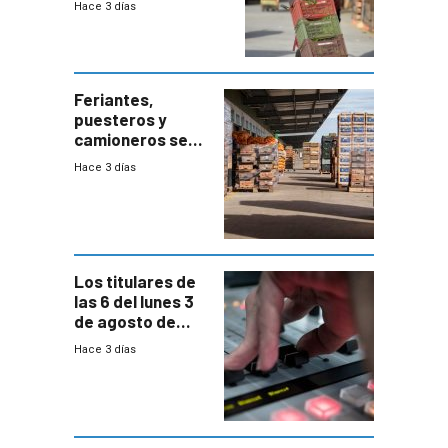
Hace 3 días
el bloqueo de
accesos
Feriantes,
puesteros y
camioneros se
movilizaron en
Hace 3 días
rechazo a
cambios de
horario en UAM
Los titulares de
las 6 del lunes 3
de agosto de
2026
Hace 3 días