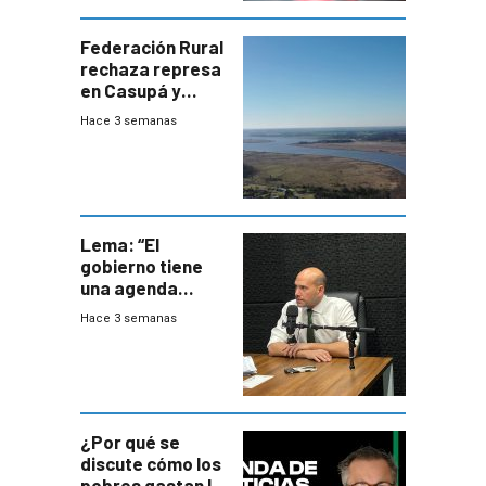
Federación Rural
rechaza represa
en Casupá y
firma demanda
Hace 3 semanas
del PN
Lema: “El
gobierno tiene
una agenda
destructiva”
Hace 3 semanas
¿Por qué se
discute cómo los
pobres gastan la