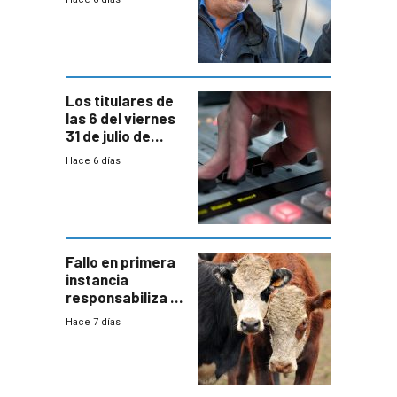
convenio
colectivo”
Los titulares de
las 6 del viernes
31 de julio de
2026
Hace 6 días
Fallo en primera
instancia
responsabiliza al
Estado por falta
Hace 7 días
de controles en
República
Ganadera