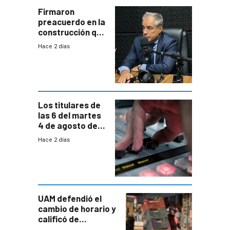
proyectos
Firmaron
preacuerdo en la
construcción que
comprende
Hace 2 días
reducción
paulatina de
carga horaria
Los titulares de
las 6 del martes
4 de agosto de
2026
Hace 2 días
UAM defendió el
cambio de horario y
calificó de
“desproporcionado”