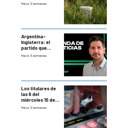
cerca una planta
Hace 3 semanas
de tratamiento
de residuos e
impulsan
plebiscito
departamental
Argentina–
Inglaterra: el
partido que
nunca termina
Hace 3 semanas
Los titulares de
las 6 del
miércoles 15 de
julio de 2026
Hace 3 semanas