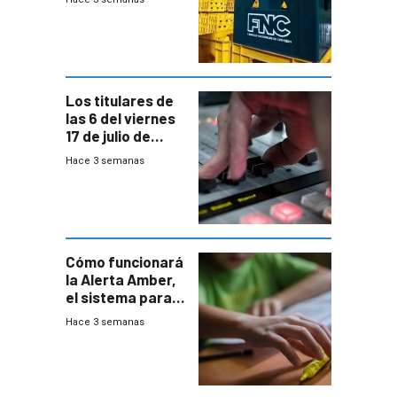
conversaciones
entre el gobierno
y FNC
Los titulares de
las 6 del viernes
17 de julio de
2026
Hace 3 semanas
Cómo funcionará
la Alerta Amber,
el sistema para
la búsqueda
Hace 3 semanas
temprana de
menores
ausentes