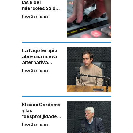
las 6 del
miércoles 22 de
julio de 2026
Hace 2 semanas
La fagoterapia
abre una nueva
alternativa
contra bacterias
Hace 2 semanas
resistentes:
Uruguay
exportará a Chile
terapia
innovadora
El caso Cardama
y las
“desprolijidades”
que la
Hace 2 semanas
investigadora ha