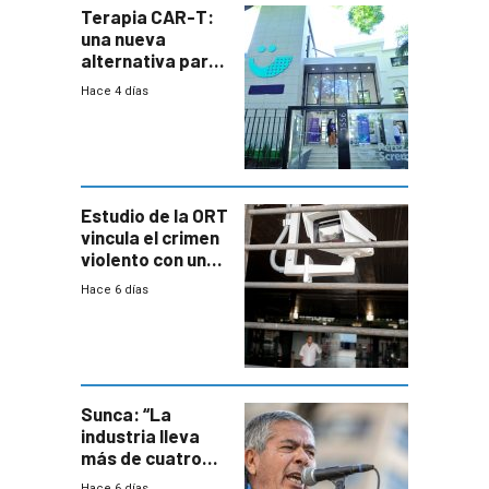
Terapia CAR-T:
una nueva
alternativa para
niños y
Hace 4 días
adolescentes
con cáncer
Estudio de la ORT
vincula el crimen
violento con una
menor creación
Hace 6 días
de empresas
formales en el
área
metropolitana
Sunca: “La
industria lleva
más de cuatro
meses sin
Hace 6 días