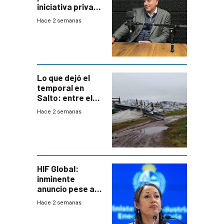
iniciativa privada
para una red de
Hace 2 semanas
cinco líneas en el
área
metropolitana
Lo que dejó el
temporal en
Salto: entre el
impacto
Hace 2 semanas
emocional y las
pérdidas sin
seguro
HIF Global:
inminente
anuncio pese a
declaración de
Hace 2 semanas
Cardona y
“demoras” en