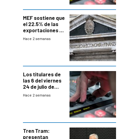
MEF sostiene que
el 22.5% de las
exportaciones a
EE.UU se verán
Hace 2 semanas
afectadas por la
suba arancelaria
de Trump
Los titulares de
las 6 del viernes
24 de julio de
2026
Hace 2 semanas
Tren Tram:
presentan