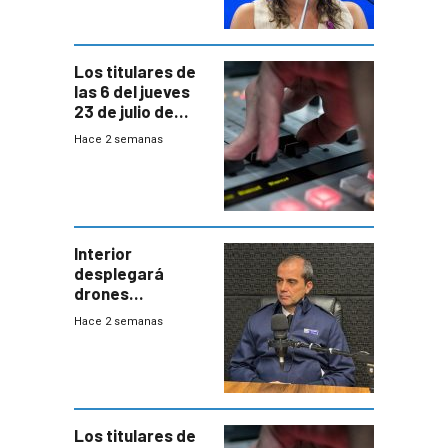
acuerdo entre
empresa y
gobierno
Los titulares de
las 6 del jueves
23 de julio de
2026
Hace 2 semanas
Interior
desplegará
drones
autónomos para
Hace 2 semanas
responder a
emergencias
desde agosto
Los titulares de