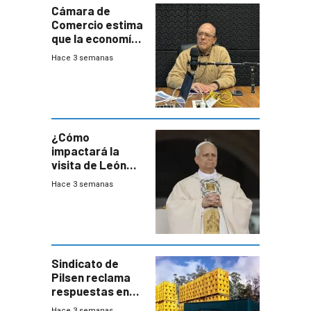
Cámara de
Comercio estima
que la economía
crecerá 1,6%
Hace 3 semanas
este año, pero
advierte una
desaceleración
del consumo
¿Cómo
impactará la
visita de León
XIV a Uruguay?
Hace 3 semanas
Sindicato de
Pilsen reclama
respuestas en
medio de
Hace 3 semanas