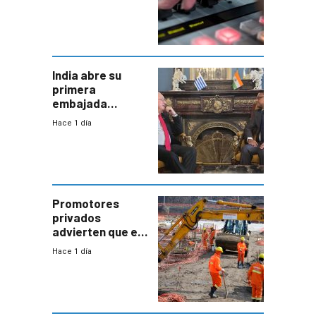
India abre su
primera
embajada
residente en
Hace 1 día
Uruguay y crecen
las expectativas
por un vínculo
comercial con
enorme
potencial
Promotores
privados
advierten que el
nuevo convenio
Hace 1 día
de la
construcción
aumentará
costos y obligará
a revisar