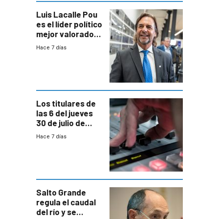
Luis Lacalle Pou
es el líder político
mejor valorado
del país, según
Hace 7 días
encuesta de
Equipos
Consultores
Los titulares de
las 6 del jueves
30 de julio de
2026
Hace 7 días
Salto Grande
regula el caudal
del río y se