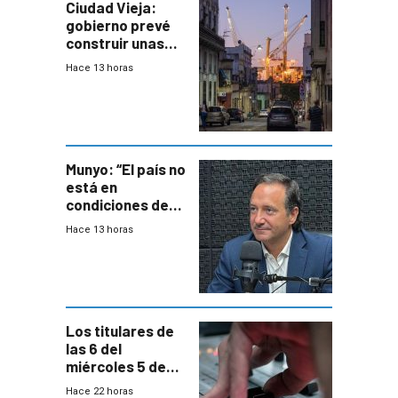
Ciudad Vieja:
gobierno prevé
construir unas
mil viviendas en
Hace 13 horas
un plan de
repoblamiento,
entre siete y
ocho años
Munyo: “El país no
está en
condiciones de
enfrentar una
Hace 13 horas
reducción de la
semana laboral”
Los titulares de
las 6 del
miércoles 5 de
agosto de 2026
Hace 22 horas