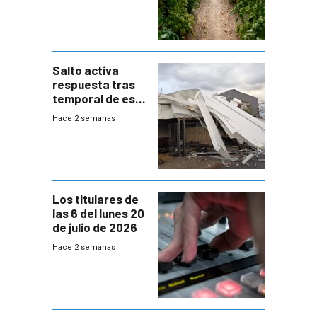
de Salto
Salto activa
respuesta tras
temporal de este
sábado con
Hace 2 semanas
destrozos e
impacto a la
granja
Los titulares de
las 6 del lunes 20
de julio de 2026
Hace 2 semanas