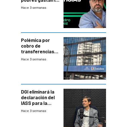
plata?
Hace 3 semanas
Polémica por
cobro de
transferencias
del Mides en
Hace 3 semanas
efectivo
DGI eliminará la
declaración del
IASS para la
mayoría de los
Hace 3 semanas
jubilados