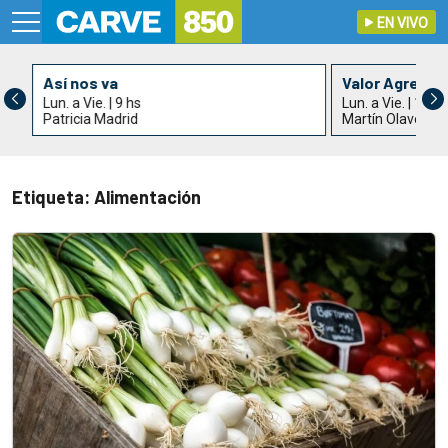
EN VIVO
Así nos va
Valor Agrega
Lun. a Vie. | 9 hs
Lun. a Vie. | 11 h
Patricia Madrid
Martín Olaverry
Etiqueta: Alimentación