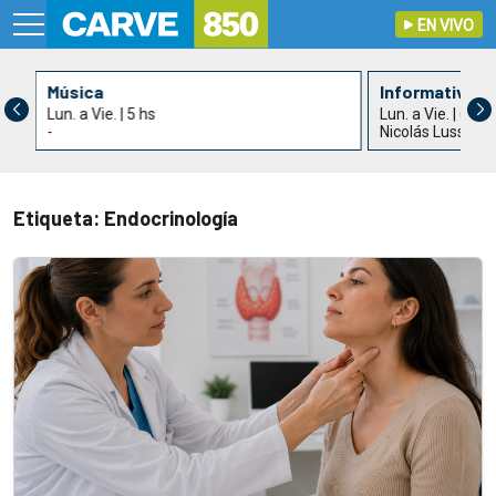
EN VIVO
Música
Informativo C
Lun. a Vie. | 5 hs
Lun. a Vie. | 6 hs
-
Nicolás Lussich 
Etiqueta: Endocrinología