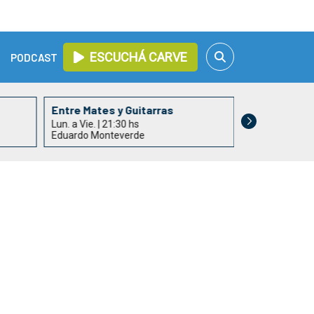
ESCUCHÁ CARVE
PODCAST
Entre Mates y Guitarras
Nuestro Ca
Lun. a Vie. | 21:30 hs
Lun. a Vie. | 22
Eduardo Monteverde
Gustavo Arias