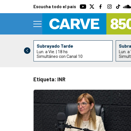
Escucha todo el país
Subrayado Tarde
Subr
Lun. a Vie. | 18 hs
Lun. a 
Simultáneo con Canal 10
Simult
Etiqueta: INR