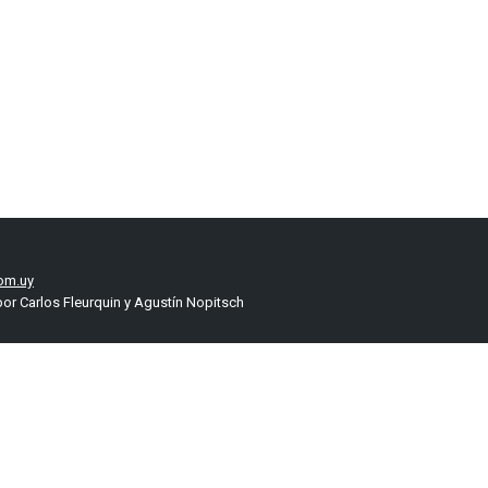
om.uy
or Carlos Fleurquin y Agustín Nopitsch