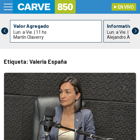
EN VIVO
Valor Agregado
Informativo C
Lun. a Vie. | 11 hs
Lun. a Vie. | 13 h
Martín Olaverry
Alejandro Acle y
Etiqueta: Valeria España