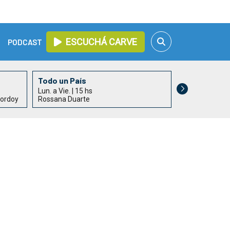
ESCUCHÁ CARVE
PODCAST
Todo un País
Informativo 
Lun. a Vie. | 15 hs
Lun. a Vie. | 17
hordoy
Rossana Duarte
Alejandro Acle