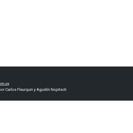
om.uy
or Carlos Fleurquin y Agustín Nopitsch