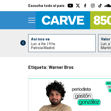
Escucha todo el país
Así nos va
Valor
Lun. a Vie. | 9 hs
Lun. a 
 Nogueira
Patricia Madrid
Martín
Etiqueta: Warner Bros