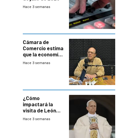
Hace 3 semanas
Cámara de
Comercio estima
que la economía
crecerá 1,6%
Hace 3 semanas
este año, pero
advierte una
desaceleración
del consumo
¿Cómo
impactará la
visita de León
XIV a Uruguay?
Hace 3 semanas