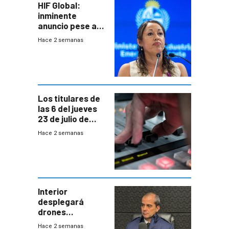
HIF Global:
inminente
anuncio pese a
declaración de
Hace 2 semanas
Cardona y
“demoras” en
acuerdo entre
empresa y
gobierno
Los titulares de
las 6 del jueves
23 de julio de
2026
Hace 2 semanas
Interior
desplegará
drones
autónomos para
Hace 2 semanas