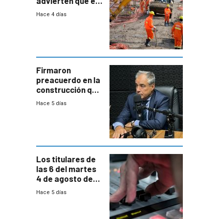
advierten que el
nuevo convenio
Hace 4 días
de la
construcción
aumentará
costos y obligará
a revisar
proyectos
Firmaron
preacuerdo en la
construcción que
comprende
Hace 5 días
reducción
paulatina de
carga horaria
Los titulares de
las 6 del martes
4 de agosto de
2026
Hace 5 días