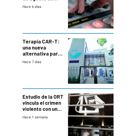
2026
Hace 6 días
Terapia CAR-T:
una nueva
alternativa para
niños y
Hace 7 días
adolescentes
con cáncer
Estudio de la ORT
vincula el crimen
violento con una
menor creación
Hace 1 semana
de empresas
formales en el
área