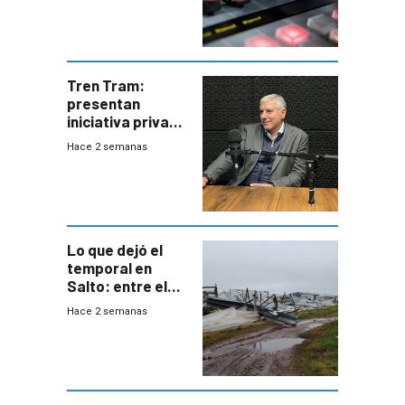
Tren Tram:
presentan
iniciativa privada
para una red de
Hace 2 semanas
cinco líneas en el
área
metropolitana
Lo que dejó el
temporal en
Salto: entre el
impacto
Hace 2 semanas
emocional y las
pérdidas sin
seguro