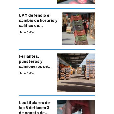
UAM defendió el
cambio de horario y
calificó de
“desproporcionado”
Hace 5 días
el bloqueo de
accesos
Feriantes,
puesteros y
camioneros se
movilizaron en
Hace 6 días
rechazo a
cambios de
horario en UAM
Los titulares de
las 6 del lunes 3
de agosto de