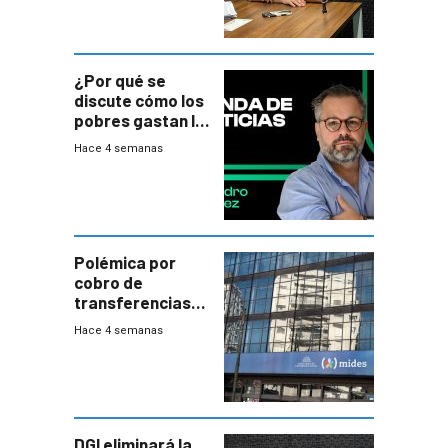
¿Por qué se
discute cómo los
pobres gastan la
plata?
Hace 4 semanas
Polémica por
cobro de
transferencias
del Mides en
Hace 4 semanas
efectivo
DGI eliminará la