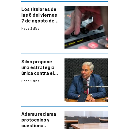
Los titulares de
las 6 del viernes
7 de agosto de
2026
Hace 2 días
Silva propone
una estrategia
única contra el
narcotráfico y
Hace 2 días
mayor
coordinación
entre Interior y
Defensa
Ademu reclama
protocolos y
cuestiona