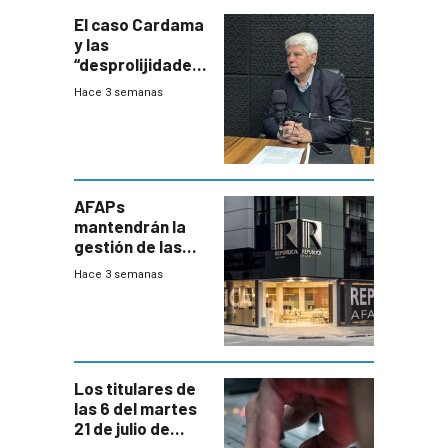
innovadora
El caso Cardama
y las
“desprolijidades”
que la
Hace 3 semanas
investigadora ha
encontrado
AFAPs
mantendrán la
gestión de las
cuentas
Hace 3 semanas
individuales
Los titulares de
las 6 del martes
21 de julio de