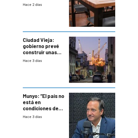
demora de
Hace 2 días
Primaria ante
docente con
antecedentes de
violencia
Ciudad Vieja:
gobierno prevé
construir unas
mil viviendas en
Hace 3 días
un plan de
repoblamiento,
entre siete y
ocho años
Munyo: “El país no
está en
condiciones de
enfrentar una
Hace 3 días
reducción de la
semana laboral”