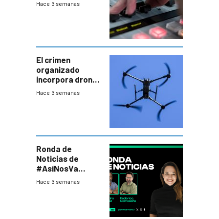
2026
Hace 3 semanas
El crimen
organizado
incorpora drones
y abre un nuevo
Hace 3 semanas
desafío para la
seguridad
Ronda de
Noticias de
#AsíNosVa
(20/7/26)
Hace 3 semanas