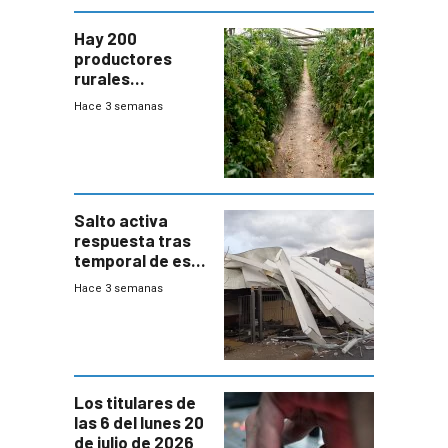
Hay 200
productores
rurales
afectados tras
Hace 3 semanas
temporal en zona
de Salto
Salto activa
respuesta tras
temporal de este
sábado con
Hace 3 semanas
destrozos e
impacto a la
granja
Los titulares de
las 6 del lunes 20
de julio de 2026