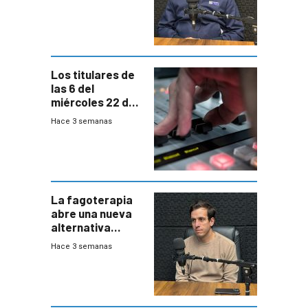
responder a
emergencias
desde agosto
Los titulares de
las 6 del
miércoles 22 de
julio de 2026
Hace 3 semanas
La fagoterapia
abre una nueva
alternativa
contra bacterias
Hace 3 semanas
resistentes:
Uruguay
exportará a Chile
terapia