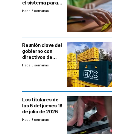
el sistema para
la búsqueda
Hace 3 semanas
temprana de
menores
ausentes
Reunión clave del
gobierno con
directivos de
Fábricas
Hace 3 semanas
Nacionales de
Cervezas
Los titulares de
las 6 del jueves 16
de julio de 2026
Hace 3 semanas