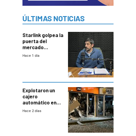
ÚLTIMAS NOTICIAS
Starlink golpea la
puerta del
mercado
uruguayo y Antel
Hace 1 día
responde:
“Quizás no sea
Antel la que
tenga que estar
con mayor
miedo”
Explotaron un
cajero
automático en
Parque Miramar;
Hace 2 días
hay 3 detenidos