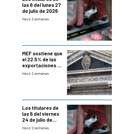
las 6 del lunes 27
de julio de 2026
Hace 2 semanas
MEF sostiene que
el 22.5% de las
exportaciones a
EE.UU se verán
Hace 2 semanas
afectadas por la
suba arancelaria
de Trump
Los titulares de
las 6 del viernes
24 de julio de
2026
Hace 2 semanas