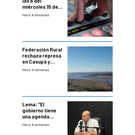
las 6 del
miércoles 15 de
julio de 2026
Hace 4 semanas
Federación Rural
rechaza represa
en Casupá y
firma demanda
Hace 4 semanas
del PN
Lema: “El
gobierno tiene
una agenda
destructiva”
Hace 4 semanas