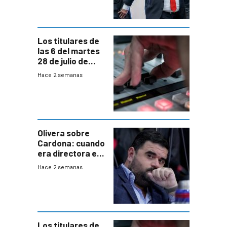
gobierno”
Los titulares de
las 6 del martes
28 de julio de
2026
Hace 2 semanas
Olivera sobre
Cardona: cuando
era directora en
UTE “no era muy
Hace 2 semanas
afín” a HIF Global
Los titulares de