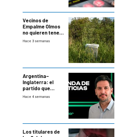
Vecinos de
Empalme Olmos
no quieren tener
cerca una planta
Hace 3 semanas
de tratamiento
de residuos e
impulsan
plebiscito
departamental
Argentina–
Inglaterra: el
partido que
nunca termina
Hace 4 semanas
Los titulares de