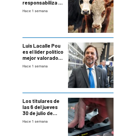
responsabiliza al
Estado por falta
Hace 1 semana
de controles en
República
Ganadera
Luis Lacalle Pou
es el líder político
mejor valorado
del país, según
Hace 1 semana
encuesta de
Equipos
Consultores
Los titulares de
las 6 del jueves
30 de julio de
2026
Hace 1 semana