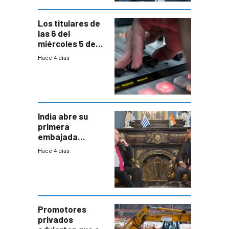
Los titulares de
las 6 del
miércoles 5 de
agosto de 2026
Hace 4 días
India abre su
primera
embajada
residente en
Hace 4 días
Uruguay y crecen
las expectativas
por un vínculo
comercial con
enorme
potencial
Promotores
privados