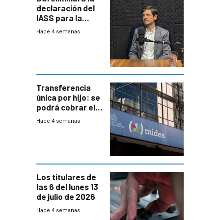
declaración del
IASS para la
mayoría de los
Hace 4 semanas
jubilados
Transferencia
única por hijo: se
podrá cobrar el
100% en efectivo
Hace 4 semanas
y no habrá
trazabilidad del
Mides
Los titulares de
las 6 del lunes 13
de julio de 2026
Hace 4 semanas