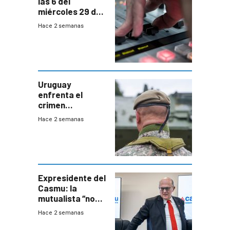
las 6 del
miércoles 29 de
julio de 2026
Hace 2 semanas
Uruguay
enfrenta el
crimen
organizado con
Hace 2 semanas
capacidades “de
otra época”,
aseguró
especialista en
seguridad
Expresidente del
Casmu: la
mutualista “no
está para pagar”
Hace 2 semanas
a interventores
“amigos del