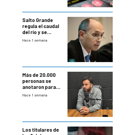
Salto Grande
regula el caudal
del río y se
prepara para un
Hace 1 semana
escenario de
fuertes crecidas
Más de 20.000
personas se
anotaron para
las pruebas
Hace 1 semana
Acredita que la
ANEP impulsa
para terminar
Bachillerato
Los titulares de