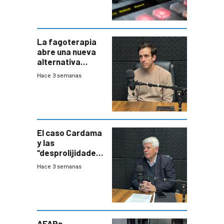
La fagoterapia
abre una nueva
alternativa
contra bacterias
Hace 3 semanas
resistentes:
Uruguay
exportará a Chile
terapia
innovadora
El caso Cardama
y las
“desprolijidades”
que la
Hace 3 semanas
investigadora ha
encontrado
AFAPs