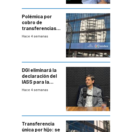
Polémica por
cobro de
transferencias
del Mides en
Hace 4 semanas
efectivo
DGI eliminará la
declaración del
IASS para la
mayoría de los
Hace 4 semanas
jubilados
Transferencia
única por hijo: se