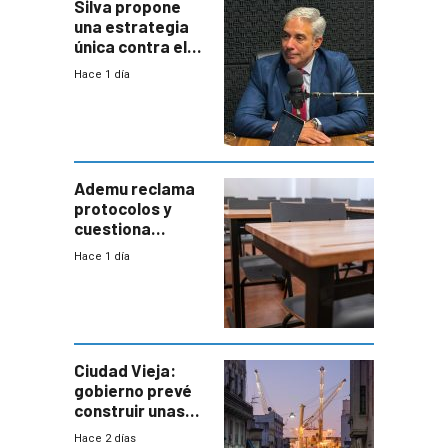
Silva propone
una estrategia
única contra el
narcotráfico y
Hace 1 día
mayor
coordinación
entre Interior y
Defensa
Ademu reclama
protocolos y
cuestiona
demora de
Hace 1 día
Primaria ante
docente con
antecedentes de
violencia
Ciudad Vieja:
gobierno prevé
construir unas
mil viviendas en
Hace 2 días