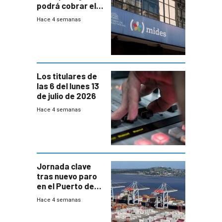
podrá cobrar el
100% en efectivo
Hace 4 semanas
y no habrá
trazabilidad del
Mides
Los titulares de
las 6 del lunes 13
de julio de 2026
Hace 4 semanas
Jornada clave
tras nuevo paro
en el Puerto de
Montevideo
Hace 4 semanas