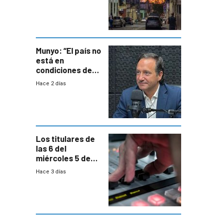
un plan de
repoblamiento,
entre siete y
ocho años
Munyo: “El país no
está en
condiciones de
enfrentar una
Hace 2 días
reducción de la
semana laboral”
Los titulares de
las 6 del
miércoles 5 de
agosto de 2026
Hace 3 días