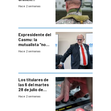
organizado con
Hace 2 semanas
capacidades “de
otra época”,
aseguró
especialista en
seguridad
Expresidente del
Casmu: la
mutualista “no
está para pagar”
Hace 2 semanas
a interventores
“amigos del
gobierno”
Los titulares de
las 6 del martes
28 de julio de
2026
Hace 2 semanas