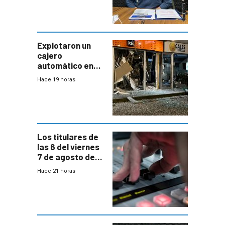
“Quizás no sea
Antel la que
tenga que estar
con mayor
miedo”
Explotaron un
cajero
automático en
Parque Miramar;
Hace 19 horas
hay 3 detenidos
Los titulares de
las 6 del viernes
7 de agosto de
2026
Hace 21 horas