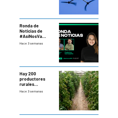
seguridad
Ronda de
Noticias de
#AsíNosVa
(20/7/26)
Hace 3 semanas
Hay 200
productores
rurales
afectados tras
Hace 3 semanas
temporal en zona
de Salto