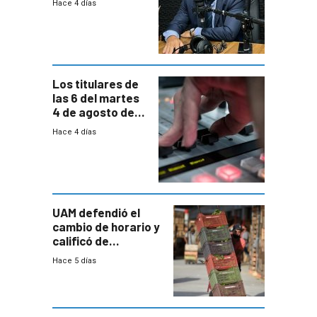
Hace 4 días
reducción
paulatina de
carga horaria
Los titulares de
las 6 del martes
4 de agosto de
2026
Hace 4 días
UAM defendió el
cambio de horario y
calificó de
“desproporcionado”
Hace 5 días
el bloqueo de
accesos