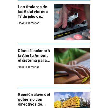
Los titulares de
las 6 del viernes
17 de julio de
2026
Hace 3 semanas
Cómo funcionará
la Alerta Amber,
el sistema para
la búsqueda
Hace 3 semanas
temprana de
menores
ausentes
Reunión clave del
gobierno con
directivos de