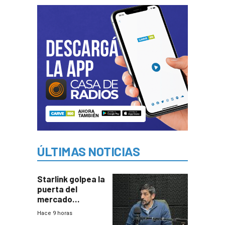
ÚLTIMAS NOTICIAS
Starlink golpea la
puerta del
mercado
uruguayo y Antel
Hace 9 horas
responde: