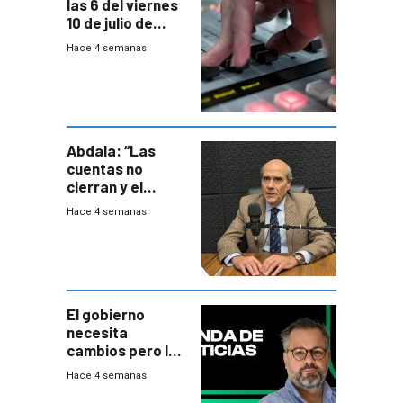
las 6 del viernes
10 de julio de
2026
Hace 4 semanas
Abdala: “Las
cuentas no
cierran y el
balance del
Hace 4 semanas
gobierno es
insatisfactorio”
El gobierno
necesita
cambios pero los
ministros tienen
Hace 4 semanas
mejor imagen