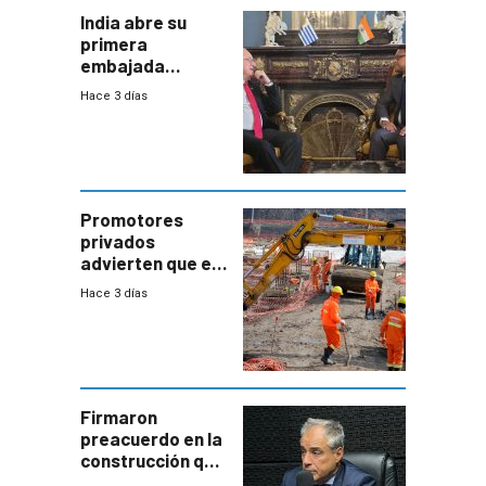
India abre su
primera
embajada
residente en
Hace 3 días
Uruguay y crecen
las expectativas
por un vínculo
comercial con
enorme
potencial
Promotores
privados
advierten que el
nuevo convenio
Hace 3 días
de la
construcción
aumentará
costos y obligará
a revisar
proyectos
Firmaron
preacuerdo en la
construcción que
comprende