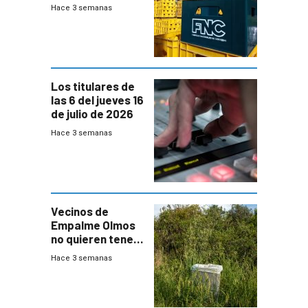
Fábricas
Hace 3 semanas
Nacionales de
Cervezas
Los titulares de
las 6 del jueves 16
de julio de 2026
Hace 3 semanas
Vecinos de
Empalme Olmos
no quieren tener
cerca una planta
Hace 3 semanas
de tratamiento
de residuos e
impulsan
plebiscito