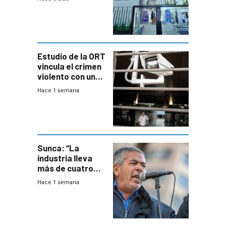
adolescentes
con cáncer
Estudio de la ORT
vincula el crimen
violento con una
menor creación
Hace 1 semana
de empresas
formales en el
área
metropolitana
Sunca: “La
industria lleva
más de cuatro
meses sin
Hace 1 semana
convenio
colectivo”