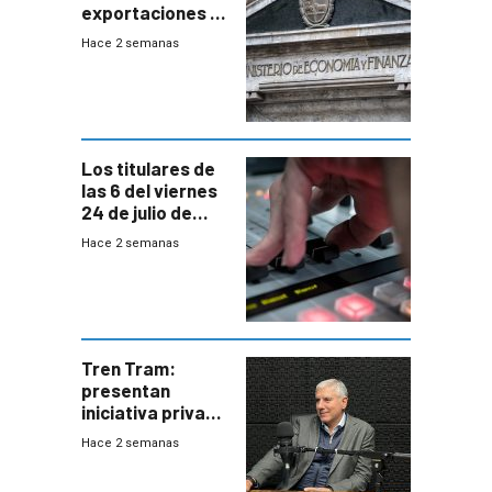
exportaciones a
EE.UU se verán
Hace 2 semanas
afectadas por la
suba arancelaria
de Trump
Los titulares de
las 6 del viernes
24 de julio de
2026
Hace 2 semanas
Tren Tram:
presentan
iniciativa privada
para una red de
Hace 2 semanas
cinco líneas en el
área