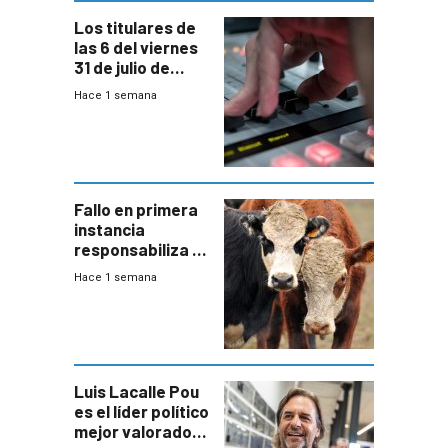
Los titulares de
las 6 del viernes
31 de julio de
2026
Hace 1 semana
Fallo en primera
instancia
responsabiliza al
Estado por falta
Hace 1 semana
de controles en
República
Ganadera
Luis Lacalle Pou
es el líder político
mejor valorado