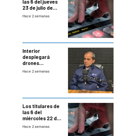
las 6 del jueves
23 de julio de
2026
Hace 2 semanas
Interior
desplegará
drones
autónomos para
Hace 2 semanas
responder a
emergencias
desde agosto
Los titulares de
las 6 del
miércoles 22 de
julio de 2026
Hace 2 semanas