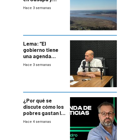
firma demanda
Hace 3 semanas
del PN
Lema: “El
gobierno tiene
una agenda
destructiva”
Hace 3 semanas
¿Por qué se
discute cómo los
pobres gastan la
plata?
Hace 4 semanas