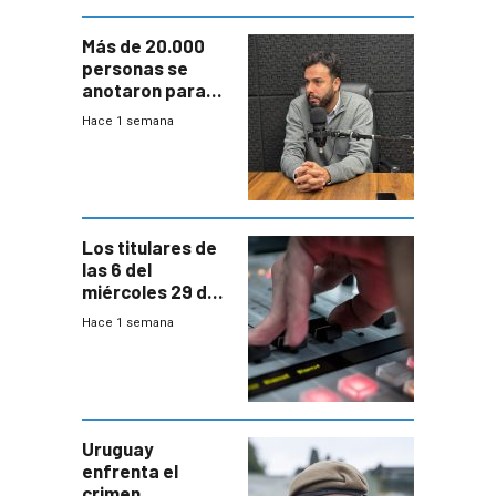
Más de 20.000
personas se
anotaron para
las pruebas
Hace 1 semana
Acredita que la
ANEP impulsa
para terminar
Bachillerato
Los titulares de
las 6 del
miércoles 29 de
julio de 2026
Hace 1 semana
Uruguay
enfrenta el
crimen