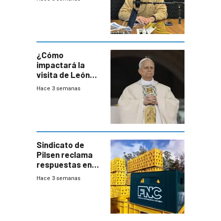
este año, pero
advierte una
desaceleración
del consumo
¿Cómo
impactará la
visita de León
XIV a Uruguay?
Hace 3 semanas
Sindicato de
Pilsen reclama
respuestas en
medio de
Hace 3 semanas
conversaciones
entre el gobierno
y FNC