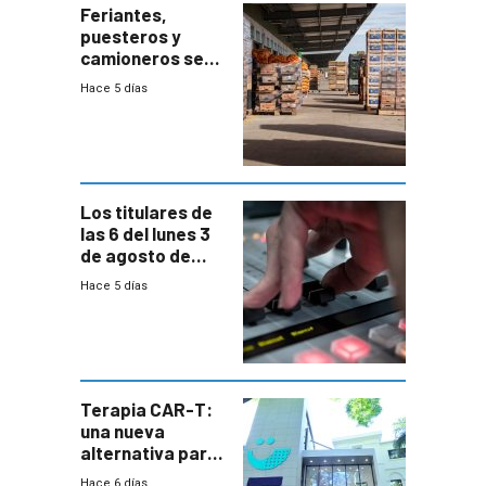
Feriantes,
puesteros y
camioneros se
movilizaron en
Hace 5 días
rechazo a
cambios de
horario en UAM
Los titulares de
las 6 del lunes 3
de agosto de
2026
Hace 5 días
Terapia CAR-T:
una nueva
alternativa para
niños y
Hace 6 días