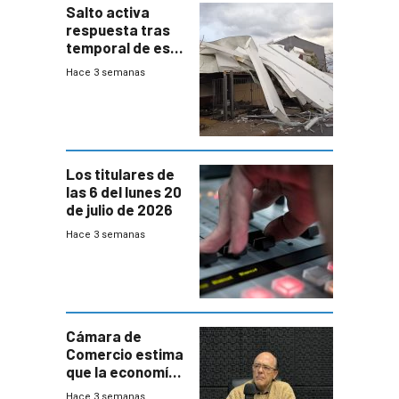
Salto activa
respuesta tras
temporal de este
sábado con
Hace 3 semanas
destrozos e
impacto a la
granja
Los titulares de
las 6 del lunes 20
de julio de 2026
Hace 3 semanas
Cámara de
Comercio estima
que la economía
crecerá 1,6%
Hace 3 semanas