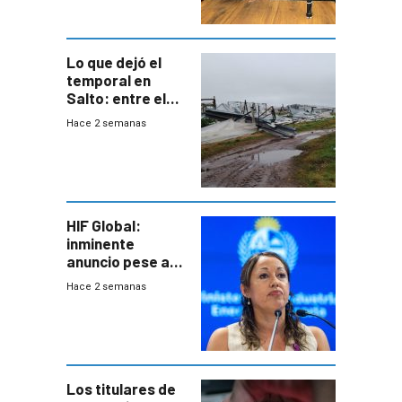
metropolitana
Lo que dejó el
temporal en
Salto: entre el
impacto
Hace 2 semanas
emocional y las
pérdidas sin
seguro
HIF Global:
inminente
anuncio pese a
declaración de
Hace 2 semanas
Cardona y
“demoras” en
acuerdo entre
empresa y
gobierno
Los titulares de