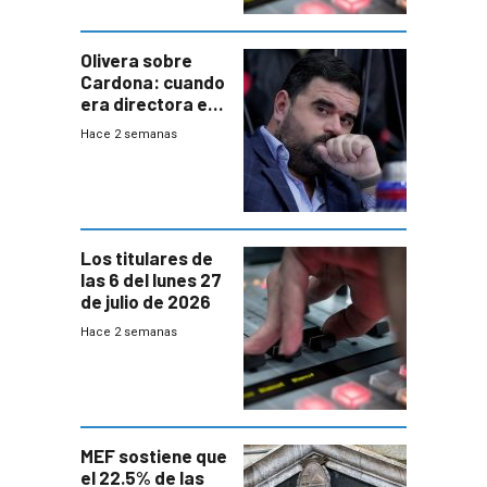
Olivera sobre
Cardona: cuando
era directora en
UTE “no era muy
Hace 2 semanas
afín” a HIF Global
Los titulares de
las 6 del lunes 27
de julio de 2026
Hace 2 semanas
MEF sostiene que
el 22.5% de las