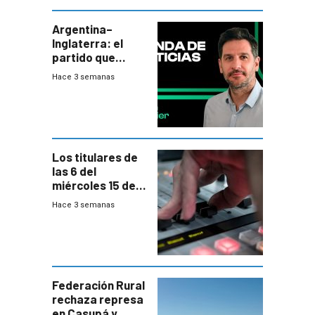
departamental
Argentina–
Inglaterra: el
partido que
nunca termina
Hace 3 semanas
Los titulares de
las 6 del
miércoles 15 de
julio de 2026
Hace 3 semanas
Federación Rural
rechaza represa
en Casupá y