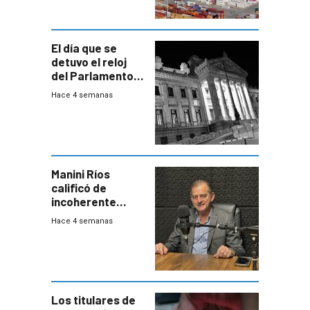
El día que se
detuvo el reloj
del Parlamento
para negociar
Hace 4 semanas
una Rendición de
Cuentas
Manini Ríos
calificó de
incoherente
decisión de
Hace 4 semanas
Coalición de no
votar Rendición
en general
Los titulares de