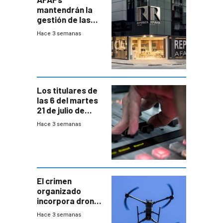
mantendrán la
gestión de las
cuentas
Hace 3 semanas
individuales
Los titulares de
las 6 del martes
21 de julio de
2026
Hace 3 semanas
El crimen
organizado
incorpora drones
y abre un nuevo
Hace 3 semanas
desafío para la