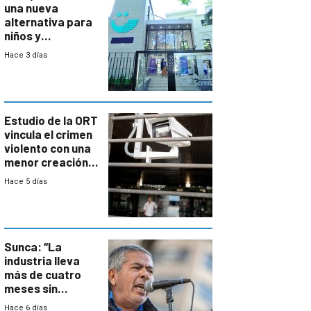
una nueva
alternativa para
niños y
adolescentes
Hace 3 días
con cáncer
Estudio de la ORT
vincula el crimen
violento con una
menor creación
de empresas
Hace 5 días
formales en el
área
metropolitana
Sunca: “La
industria lleva
más de cuatro
meses sin
convenio
Hace 6 días