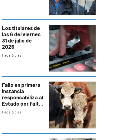
colectivo”
Los titulares de
las 6 del viernes
31 de julio de
2026
Hace 6 días
Fallo en primera
instancia
responsabiliza al
Estado por falta
de controles en
Hace 6 días
República
Ganadera