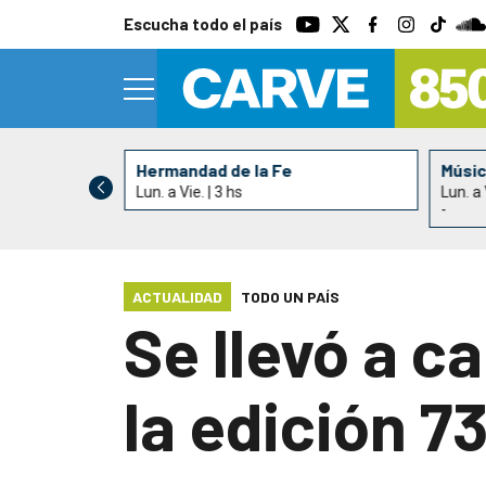
Escucha todo el país
Yerbas
Hermandad de la Fe
Músi
Lun. a Vie. | 3 hs
Lun. a 
-
ACTUALIDAD
TODO UN PAÍS
Se llevó a c
la edición 7