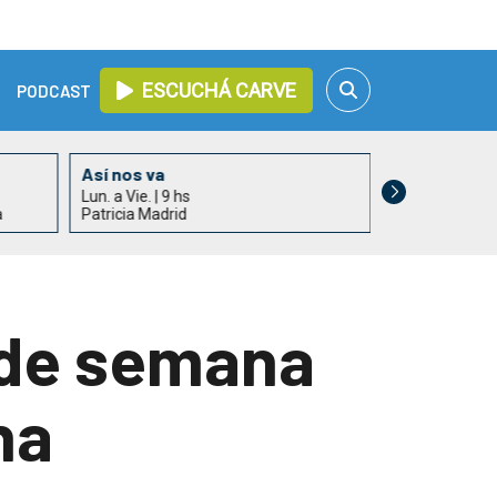
ESCUCHÁ CARVE
PODCAST
Así nos va
Valor Agreg
Lun. a Vie. | 9 hs
Lun. a Vie. | 11
a
Patricia Madrid
Martín Olaverr
n de semana
ha