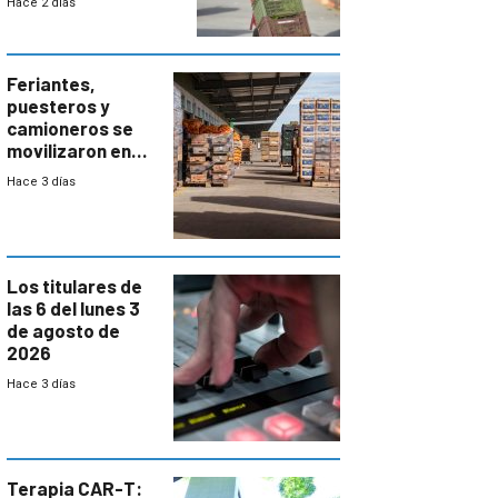
Hace 2 días
accesos
Feriantes,
puesteros y
camioneros se
movilizaron en
rechazo a
Hace 3 días
cambios de
horario en UAM
Los titulares de
las 6 del lunes 3
de agosto de
2026
Hace 3 días
Terapia CAR-T: