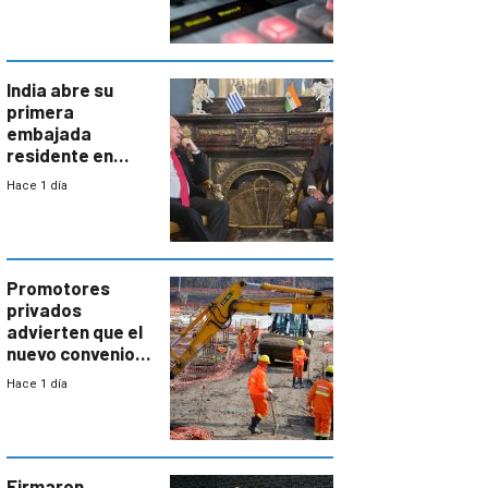
India abre su
primera
embajada
residente en
Uruguay y crecen
Hace 1 día
las expectativas
por un vínculo
comercial con
enorme
potencial
Promotores
privados
advierten que el
nuevo convenio
de la
Hace 1 día
construcción
aumentará
costos y obligará
a revisar
proyectos
Firmaron