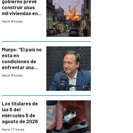
gobierno prevé
construir unas
mil viviendas en
un plan de
Hace 8 horas
repoblamiento,
entre siete y
ocho años
Munyo: “El país no
está en
condiciones de
enfrentar una
reducción de la
Hace 8 horas
semana laboral”
Los titulares de
las 6 del
miércoles 5 de
agosto de 2026
Hace 17 horas