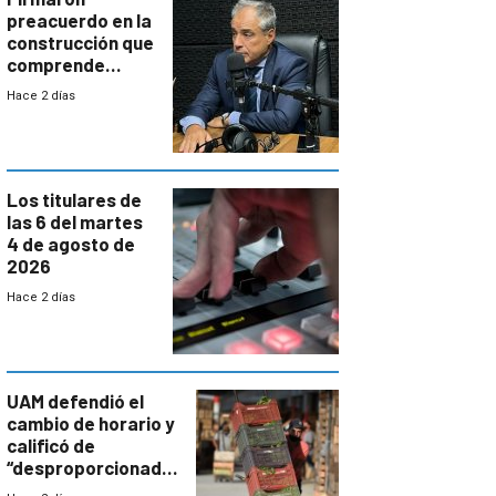
preacuerdo en la
construcción que
comprende
reducción
Hace 2 días
paulatina de
carga horaria
Los titulares de
las 6 del martes
4 de agosto de
2026
Hace 2 días
UAM defendió el
cambio de horario y
calificó de
“desproporcionado”
el bloqueo de