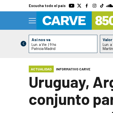
Escucha todo el país
Así nos va
Valor
Lun. a Vie. | 9 hs
Lun. a 
 Nogueira
Patricia Madrid
Martín
ACTUALIDAD
INFORMATIVO CARVE
Uruguay, Arg
conjunto par