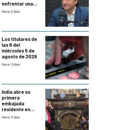
enfrentar una
reducción de la
Hace 2 días
semana laboral”
Los titulares de
las 6 del
miércoles 5 de
agosto de 2026
Hace 2 días
India abre su
primera
embajada
residente en
Uruguay y crecen
Hace 3 días
las expectativas
por un vínculo