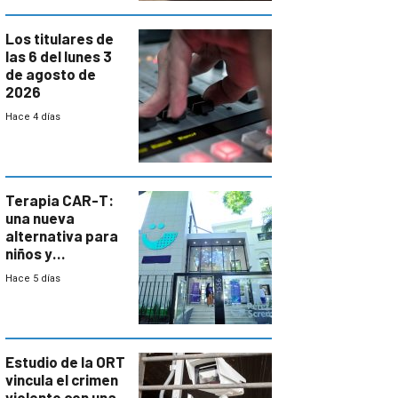
Los titulares de
las 6 del lunes 3
de agosto de
2026
Hace 4 días
Terapia CAR-T:
una nueva
alternativa para
niños y
adolescentes
Hace 5 días
con cáncer
Estudio de la ORT
vincula el crimen
violento con una