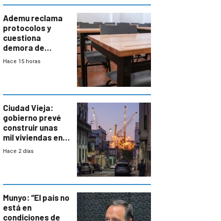
Ademu reclama
protocolos y
cuestiona
demora de
Primaria ante
Hace 15 horas
docente con
antecedentes de
violencia
Ciudad Vieja:
gobierno prevé
construir unas
mil viviendas en
un plan de
Hace 2 días
repoblamiento,
entre siete y
ocho años
Munyo: “El país no
está en
condiciones de