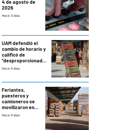
4 de agosto de
2026
Hace 3 días
UAM defendió el
cambio de horario y
calificó de
“desproporcionado”
el bloqueo de
Hace 4 días
accesos
Feriantes,
puesteros y
camioneros se
movilizaron en
rechazo a
Hace 4 días
cambios de
horario en UAM