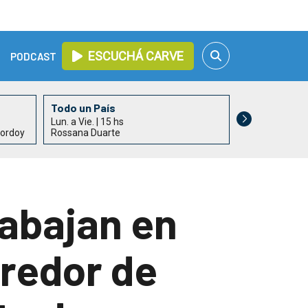
ESCUCHÁ CARVE
PODCAST
Todo un País
Informativo 
Lun. a Vie. | 15 hs
Lun. a Vie. | 17
hordoy
Rossana Duarte
Alejandro Acle
rabajan en
rredor de