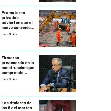
comercial con
enorme
potencial
Promotores
privados
advierten que el
nuevo convenio
de la
Hace 3 días
construcción
aumentará
costos y obligará
a revisar
proyectos
Firmaron
preacuerdo en la
construcción que
comprende
reducción
Hace 3 días
paulatina de
carga horaria
Los titulares de
las 6 del martes