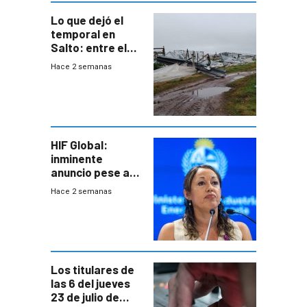
Lo que dejó el
temporal en
Salto: entre el
impacto
Hace 2 semanas
emocional y las
pérdidas sin
seguro
HIF Global:
inminente
anuncio pese a
declaración de
Hace 2 semanas
Cardona y
“demoras” en
acuerdo entre
empresa y
gobierno
Los titulares de
las 6 del jueves
23 de julio de