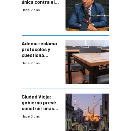
única contra el
narcotráfico y
Hace 2 días
mayor
coordinación
entre Interior y
Defensa
Ademu reclama
protocolos y
cuestiona
demora de
Hace 2 días
Primaria ante
docente con
antecedentes de
violencia
Ciudad Vieja:
gobierno prevé
construir unas
mil viviendas en
Hace 3 días
un plan de
repoblamiento,