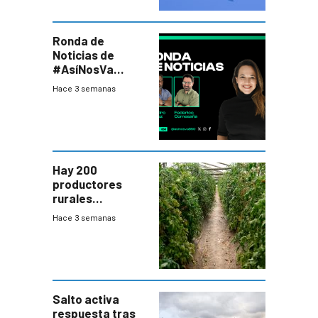
Ronda de
Noticias de
#AsíNosVa
(20/7/26)
Hace 3 semanas
Hay 200
productores
rurales
afectados tras
Hace 3 semanas
temporal en zona
de Salto
Salto activa
respuesta tras