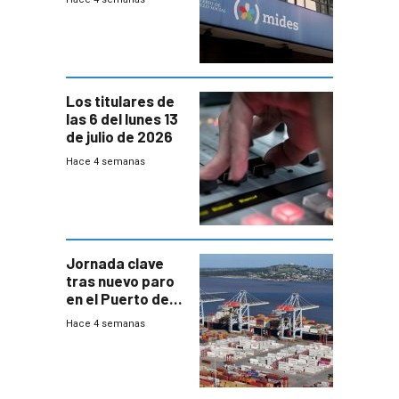
y no habrá
trazabilidad del
Mides
Los titulares de
las 6 del lunes 13
de julio de 2026
Hace 4 semanas
Jornada clave
tras nuevo paro
en el Puerto de
Montevideo
Hace 4 semanas