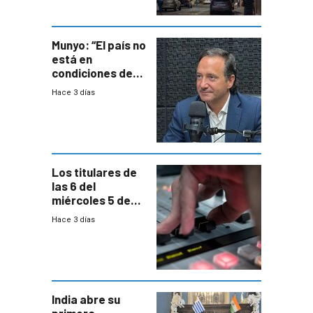
entre siete y
ocho años
Munyo: “El país no
está en
condiciones de
enfrentar una
Hace 3 días
reducción de la
semana laboral”
Los titulares de
las 6 del
miércoles 5 de
agosto de 2026
Hace 3 días
India abre su
primera