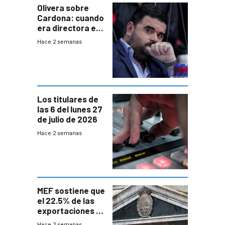
Olivera sobre
Cardona: cuando
era directora en
UTE “no era muy
Hace 2 semanas
afín” a HIF Global
Los titulares de
las 6 del lunes 27
de julio de 2026
Hace 2 semanas
MEF sostiene que
el 22.5% de las
exportaciones a
EE.UU se verán
Hace 2 semanas