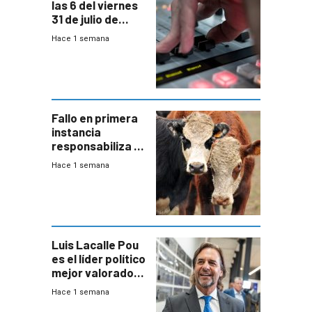
las 6 del viernes
31 de julio de
2026
Hace 1 semana
Fallo en primera
instancia
responsabiliza al
Estado por falta
Hace 1 semana
de controles en
República
Ganadera
Luis Lacalle Pou
es el líder político
mejor valorado
del país, según
Hace 1 semana
encuesta de