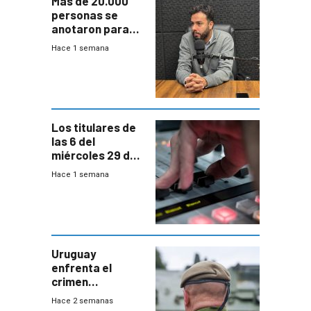
Más de 20.000
personas se
anotaron para
las pruebas
Hace 1 semana
Acredita que la
ANEP impulsa
para terminar
Bachillerato
Los titulares de
las 6 del
miércoles 29 de
julio de 2026
Hace 1 semana
Uruguay
enfrenta el
crimen
organizado con
Hace 2 semanas
capacidades “de