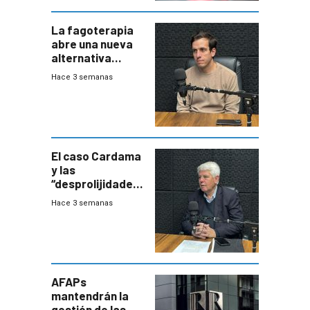
La fagoterapia
abre una nueva
alternativa
contra bacterias
Hace 3 semanas
resistentes:
Uruguay
exportará a Chile
terapia
innovadora
El caso Cardama
y las
“desprolijidades”
que la
Hace 3 semanas
investigadora ha
encontrado
AFAPs
mantendrán la
gestión de las