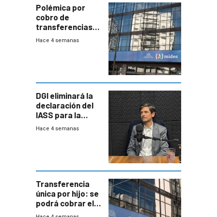
Polémica por
cobro de
transferencias
del Mides en
Hace 4 semanas
efectivo
DGI eliminará la
declaración del
IASS para la
mayoría de los
Hace 4 semanas
jubilados
Transferencia
única por hijo: se
podrá cobrar el
100% en efectivo
Hace 4 semanas