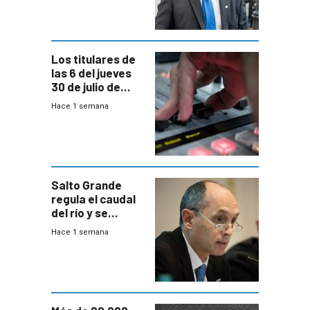
Equipos
Consultores
Los titulares de
las 6 del jueves
30 de julio de
2026
Hace 1 semana
Salto Grande
regula el caudal
del río y se
prepara para un
Hace 1 semana
escenario de
fuertes crecidas