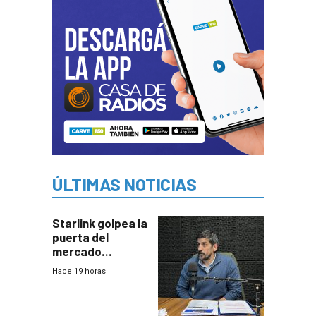
ÚLTIMAS NOTICIAS
Starlink golpea la
puerta del
mercado
uruguayo y Antel
Hace 19 horas
responde:
“Quizás no sea
Antel la que