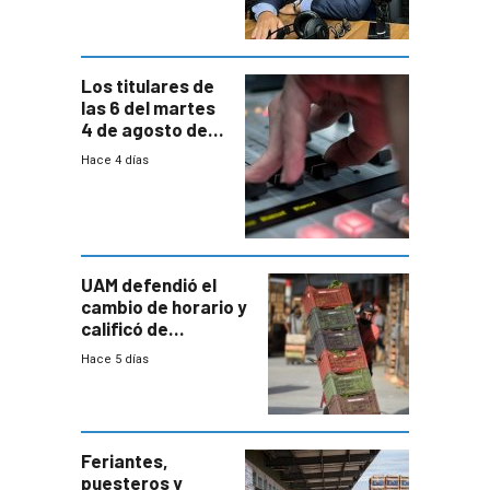
carga horaria
Los titulares de
las 6 del martes
4 de agosto de
2026
Hace 4 días
UAM defendió el
cambio de horario y
calificó de
“desproporcionado”
Hace 5 días
el bloqueo de
accesos
Feriantes,
puesteros y