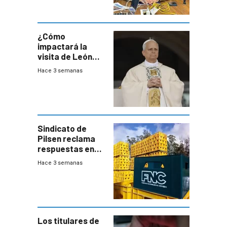
desaceleración
del consumo
¿Cómo
impactará la
visita de León
XIV a Uruguay?
Hace 3 semanas
Sindicato de
Pilsen reclama
respuestas en
medio de
Hace 3 semanas
conversaciones
entre el gobierno
y FNC
Los titulares de