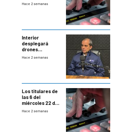
2026
Hace 2 semanas
Interior
desplegará
drones
autónomos para
Hace 2 semanas
responder a
emergencias
desde agosto
Los titulares de
las 6 del
miércoles 22 de
julio de 2026
Hace 2 semanas