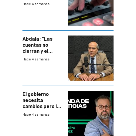
2026
Hace 4 semanas
Abdala: “Las
cuentas no
cierran y el
balance del
Hace 4 semanas
gobierno es
insatisfactorio”
El gobierno
necesita
cambios pero los
ministros tienen
Hace 4 semanas
mejor imagen
que el presidente