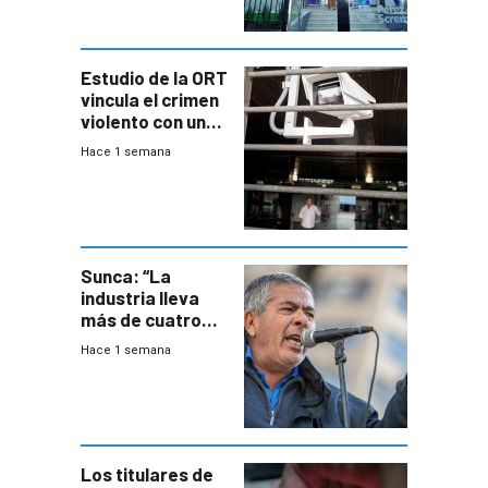
Estudio de la ORT
vincula el crimen
violento con una
menor creación
Hace 1 semana
de empresas
formales en el
área
metropolitana
Sunca: “La
industria lleva
más de cuatro
meses sin
Hace 1 semana
convenio
colectivo”
Los titulares de