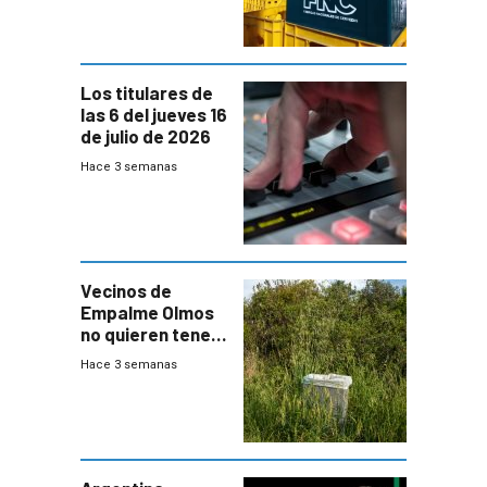
Cervezas
Los titulares de
las 6 del jueves 16
de julio de 2026
Hace 3 semanas
Vecinos de
Empalme Olmos
no quieren tener
cerca una planta
Hace 3 semanas
de tratamiento
de residuos e
impulsan
plebiscito
departamental