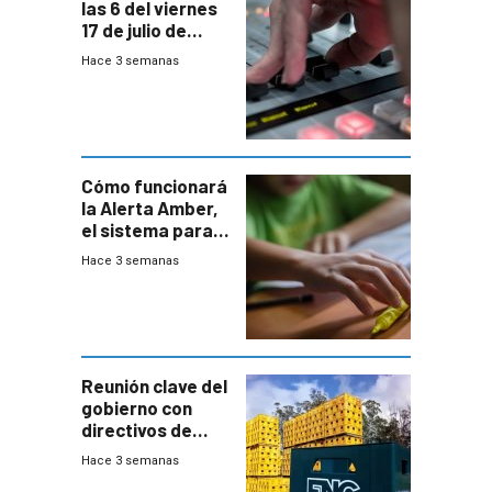
las 6 del viernes
17 de julio de
2026
Hace 3 semanas
Cómo funcionará
la Alerta Amber,
el sistema para
la búsqueda
Hace 3 semanas
temprana de
menores
ausentes
Reunión clave del
gobierno con
directivos de
Fábricas
Hace 3 semanas
Nacionales de