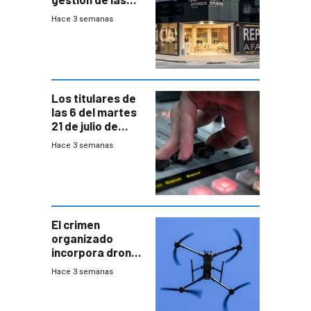
cuentas
Hace 3 semanas
individuales
Los titulares de
las 6 del martes
21 de julio de
2026
Hace 3 semanas
El crimen
organizado
incorpora drones
y abre un nuevo
Hace 3 semanas
desafío para la
seguridad