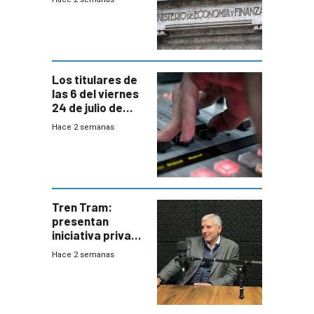
afectadas por la
suba arancelaria
de Trump
Los titulares de
las 6 del viernes
24 de julio de
2026
Hace 2 semanas
Tren Tram:
presentan
iniciativa privada
para una red de
Hace 2 semanas
cinco líneas en el
área
metropolitana