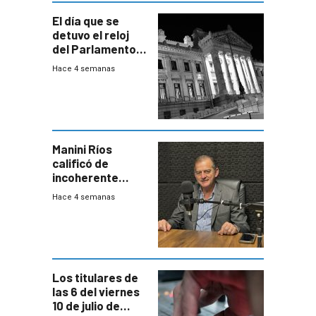
El día que se
detuvo el reloj
del Parlamento
para negociar
Hace 4 semanas
una Rendición de
Cuentas
Manini Ríos
calificó de
incoherente
decisión de
Hace 4 semanas
Coalición de no
votar Rendición
en general
Los titulares de
las 6 del viernes
10 de julio de