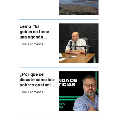
Lema: “El
gobierno tiene
una agenda
destructiva”
Hace 4 semanas
¿Por qué se
discute cómo los
pobres gastan la
plata?
Hace 4 semanas