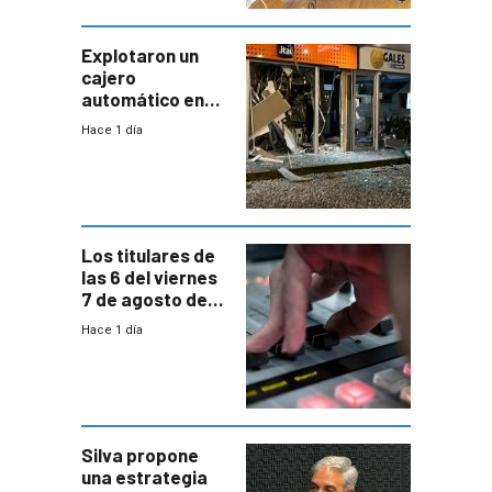
tenga que estar
con mayor
miedo”
Explotaron un
cajero
automático en
Parque Miramar;
Hace 1 día
hay 3 detenidos
Los titulares de
las 6 del viernes
7 de agosto de
2026
Hace 1 día
Silva propone
una estrategia