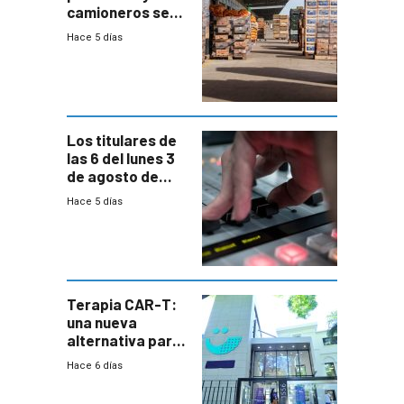
camioneros se
movilizaron en
Hace 5 días
rechazo a
cambios de
horario en UAM
Los titulares de
las 6 del lunes 3
de agosto de
2026
Hace 5 días
Terapia CAR-T:
una nueva
alternativa para
niños y
Hace 6 días
adolescentes
con cáncer