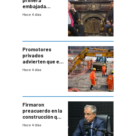
embajada
residente en
Hace 4 días
Uruguay y crecen
las expectativas
por un vínculo
comercial con
enorme
potencial
Promotores
privados
advierten que el
nuevo convenio
Hace 4 días
de la
construcción
aumentará
costos y obligará
a revisar
proyectos
Firmaron
preacuerdo en la
construcción que
comprende
Hace 4 días
reducción
paulatina de