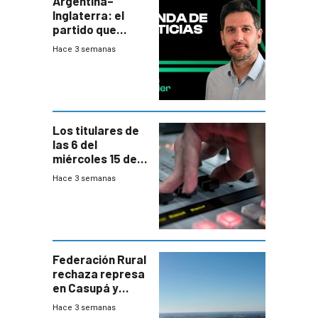
Argentina–
Inglaterra: el
partido que
nunca termina
Hace 3 semanas
Los titulares de
las 6 del
miércoles 15 de
julio de 2026
Hace 3 semanas
Federación Rural
rechaza represa
en Casupá y
firma demanda
Hace 3 semanas
del PN