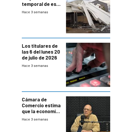
temporal de este
sábado con
Hace 3 semanas
destrozos e
impacto a la
granja
Los titulares de
las 6 del lunes 20
de julio de 2026
Hace 3 semanas
Cámara de
Comercio estima
que la economía
crecerá 1,6%
Hace 3 semanas
este año, pero
advierte una