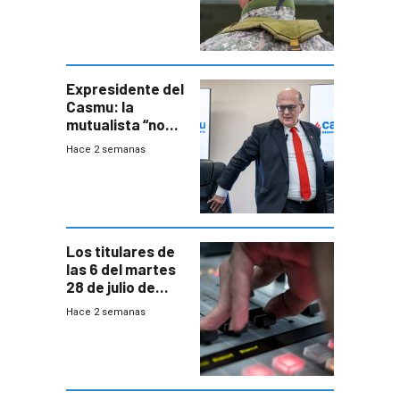
otra época”,
aseguró
especialista en
seguridad
Expresidente del
Casmu: la
mutualista “no
está para pagar”
Hace 2 semanas
a interventores
“amigos del
gobierno”
Los titulares de
las 6 del martes
28 de julio de
2026
Hace 2 semanas