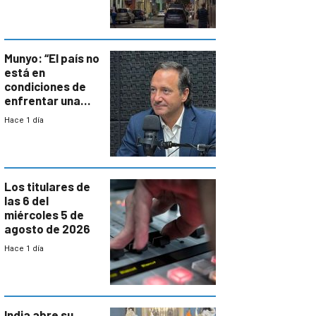
repoblamiento,
entre siete y
ocho años
Munyo: “El país no
está en
condiciones de
enfrentar una
reducción de la
Hace 1 día
semana laboral”
Los titulares de
las 6 del
miércoles 5 de
agosto de 2026
Hace 1 día
India abre su