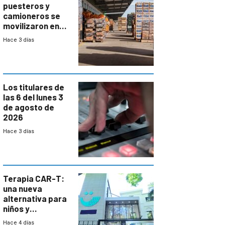
puesteros y
camioneros se
movilizaron en
rechazo a
Hace 3 días
cambios de
horario en UAM
Los titulares de
las 6 del lunes 3
de agosto de
2026
Hace 3 días
Terapia CAR-T:
una nueva
alternativa para
niños y
adolescentes
Hace 4 días