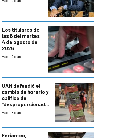
Hace 2 días
paulatina de
carga horaria
Los titulares de
las 6 del martes
4 de agosto de
2026
Hace 2 días
UAM defendió el
cambio de horario y
calificó de
“desproporcionado”
el bloqueo de
Hace 3 días
accesos
Feriantes,