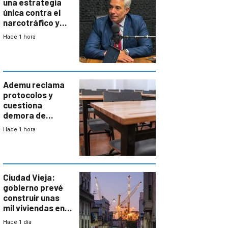
una estrategia
única contra el
narcotráfico y
mayor
Hace 1 hora
coordinación
entre Interior y
Defensa
Ademu reclama
protocolos y
cuestiona
demora de
Primaria ante
Hace 1 hora
docente con
antecedentes de
violencia
Ciudad Vieja:
gobierno prevé
construir unas
mil viviendas en
un plan de
Hace 1 día