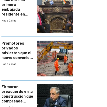
primera
embajada
residente en
Uruguay y crecen
Hace 2 días
las expectativas
por un vínculo
comercial con
enorme
potencial
Promotores
privados
advierten que el
nuevo convenio
de la
Hace 2 días
construcción
aumentará
costos y obligará
a revisar
proyectos
Firmaron
preacuerdo en la
construcción que
comprende
reducción