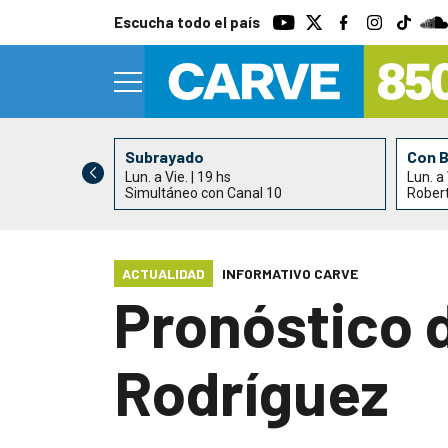
Escucha todo el país
Subrayado
Con 
Lun. a Vie. | 19 hs
Lun. a 
0
Simultáneo con Canal 10
Rober
ACTUALIDAD
INFORMATIVO CARVE
Pronóstico 
Rodríguez