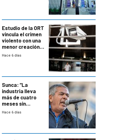
con cáncer
Estudio de la ORT
vincula el crimen
violento con una
menor creación
de empresas
Hace 6 días
formales en el
área
metropolitana
Sunca: “La
industria lleva
más de cuatro
meses sin
convenio
Hace 6 días
colectivo”