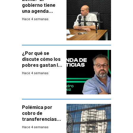
gobierno tiene
una agenda
destructiva”
Hace 4 semanas
¿Por qué se
discute cómo los
pobres gastan la
plata?
Hace 4 semanas
Polémica por
cobro de
transferencias
del Mides en
Hace 4 semanas
efectivo