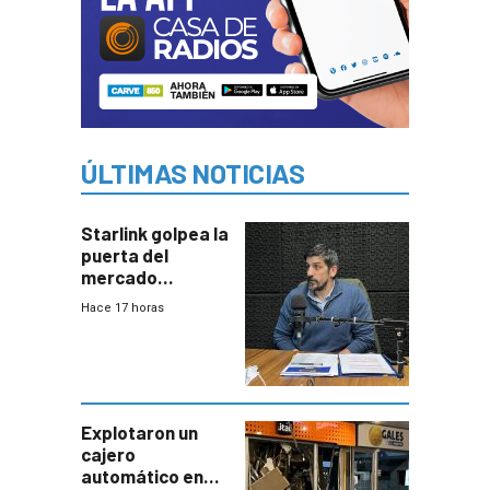
ÚLTIMAS NOTICIAS
Starlink golpea la
puerta del
mercado
uruguayo y Antel
Hace 17 horas
responde:
“Quizás no sea
Antel la que
tenga que estar
con mayor
miedo”
Explotaron un
cajero
automático en