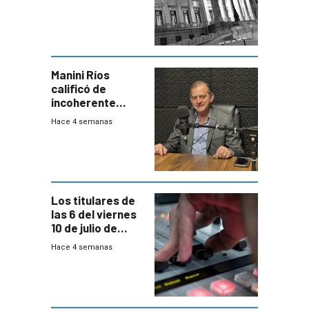
una Rendición de
Cuentas
Manini Ríos
calificó de
incoherente
decisión de
Hace 4 semanas
Coalición de no
votar Rendición
en general
Los titulares de
las 6 del viernes
10 de julio de
2026
Hace 4 semanas