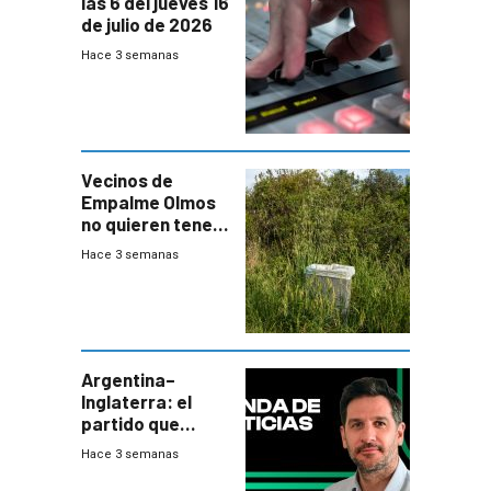
las 6 del jueves 16
de julio de 2026
Hace 3 semanas
Vecinos de
Empalme Olmos
no quieren tener
cerca una planta
Hace 3 semanas
de tratamiento
de residuos e
impulsan
plebiscito
departamental
Argentina–
Inglaterra: el
partido que
nunca termina
Hace 3 semanas