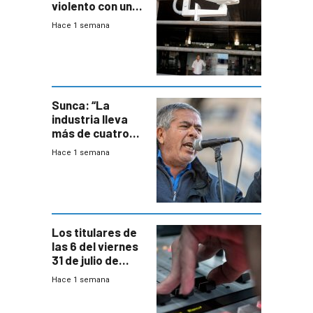
violento con una
menor creación
Hace 1 semana
de empresas
formales en el
área
metropolitana
Sunca: “La
industria lleva
más de cuatro
meses sin
Hace 1 semana
convenio
colectivo”
Los titulares de
las 6 del viernes
31 de julio de
2026
Hace 1 semana