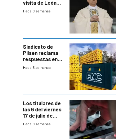
visita de León
XIV a Uruguay?
Hace 3 semanas
Sindicato de
Pilsen reclama
respuestas en
medio de
Hace 3 semanas
conversaciones
entre el gobierno
y FNC
Los titulares de
las 6 del viernes
17 de julio de
2026
Hace 3 semanas