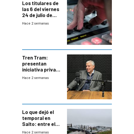
Los titulares de
las 6 del viernes
24 de julio de
2026
Hace 2 semanas
Tren Tram:
presentan
iniciativa privada
para una red de
Hace 2 semanas
cinco líneas en el
área
metropolitana
Lo que dejó el
temporal en
Salto: entre el
impacto
Hace 2 semanas