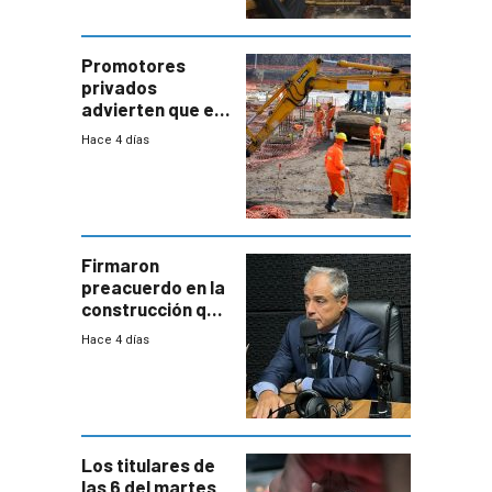
comercial con
enorme
potencial
Promotores
privados
advierten que el
nuevo convenio
Hace 4 días
de la
construcción
aumentará
costos y obligará
a revisar
proyectos
Firmaron
preacuerdo en la
construcción que
comprende
Hace 4 días
reducción
paulatina de
carga horaria
Los titulares de
las 6 del martes