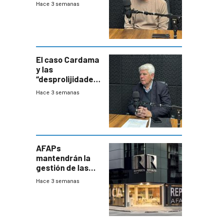
contra bacterias
Hace 3 semanas
resistentes:
Uruguay
exportará a Chile
terapia
innovadora
El caso Cardama
y las
“desprolijidades”
que la
Hace 3 semanas
investigadora ha
encontrado
AFAPs
mantendrán la
gestión de las
cuentas
Hace 3 semanas
individuales