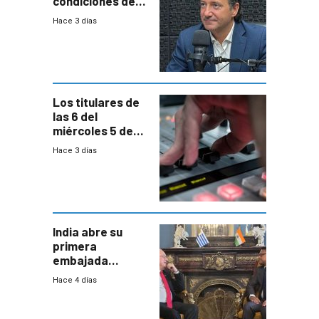
condiciones de
enfrentar una
Hace 3 días
reducción de la
semana laboral”
Los titulares de
las 6 del
miércoles 5 de
agosto de 2026
Hace 3 días
India abre su
primera
embajada
residente en
Hace 4 días
Uruguay y crecen
las expectativas
por un vínculo