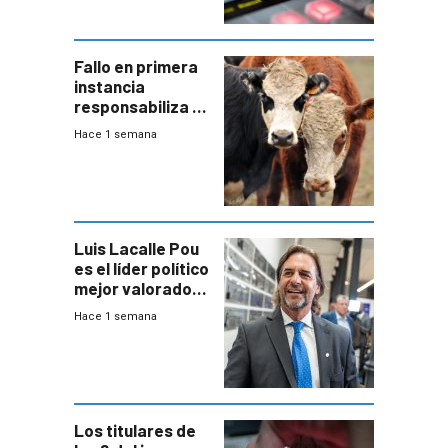
Fallo en primera
instancia
responsabiliza al
Estado por falta
Hace 1 semana
de controles en
República
Ganadera
Luis Lacalle Pou
es el líder político
mejor valorado
del país, según
Hace 1 semana
encuesta de
Equipos
Consultores
Los titulares de