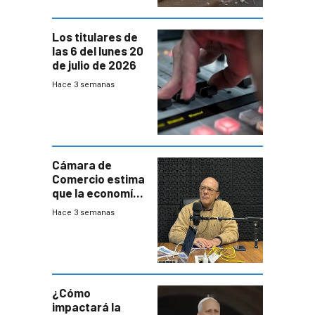
Los titulares de
las 6 del lunes 20
de julio de 2026
Hace 3 semanas
Cámara de
Comercio estima
que la economía
crecerá 1,6%
Hace 3 semanas
este año, pero
advierte una
desaceleración
del consumo
¿Cómo
impactará la