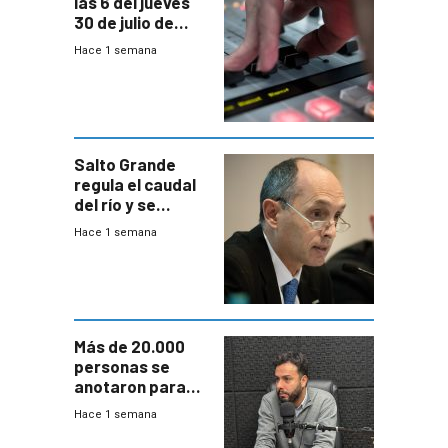
las 6 del jueves
30 de julio de
2026
Hace 1 semana
Salto Grande
regula el caudal
del río y se
prepara para un
Hace 1 semana
escenario de
fuertes crecidas
Más de 20.000
personas se
anotaron para
las pruebas
Hace 1 semana
Acredita que la
ANEP impulsa