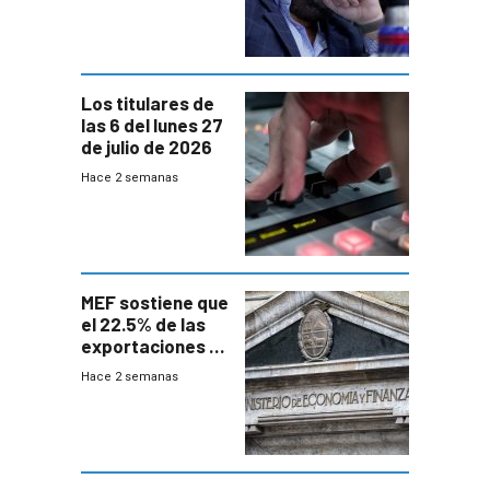
Los titulares de
las 6 del lunes 27
de julio de 2026
Hace 2 semanas
MEF sostiene que
el 22.5% de las
exportaciones a
EE.UU se verán
Hace 2 semanas
afectadas por la
suba arancelaria
de Trump