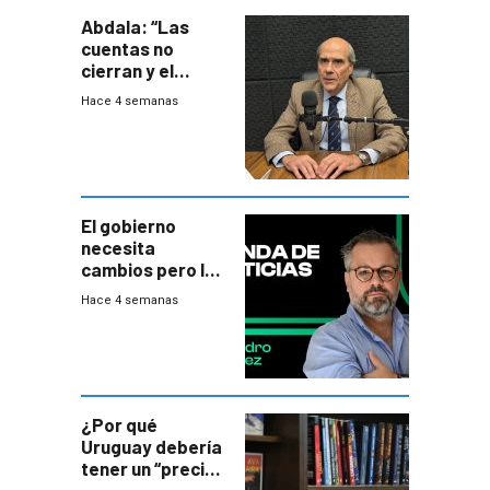
Abdala: “Las
cuentas no
cierran y el
balance del
Hace 4 semanas
gobierno es
insatisfactorio”
El gobierno
necesita
cambios pero los
ministros tienen
Hace 4 semanas
mejor imagen
que el presidente
¿Por qué
Uruguay debería
tener un “precio