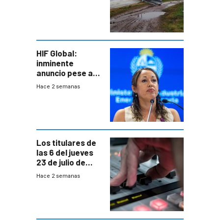
emocional y las
pérdidas sin
seguro
HIF Global:
inminente
anuncio pese a
declaración de
Hace 2 semanas
Cardona y
“demoras” en
acuerdo entre
empresa y
gobierno
Los titulares de
las 6 del jueves
23 de julio de
2026
Hace 2 semanas