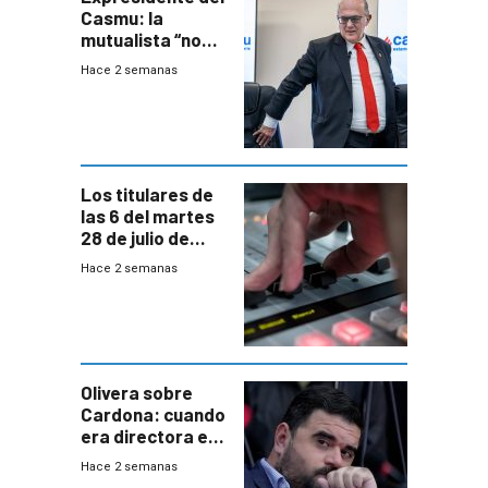
Casmu: la
mutualista “no
está para pagar”
Hace 2 semanas
a interventores
“amigos del
gobierno”
Los titulares de
las 6 del martes
28 de julio de
2026
Hace 2 semanas
Olivera sobre
Cardona: cuando
era directora en
UTE “no era muy
Hace 2 semanas
afín” a HIF Global