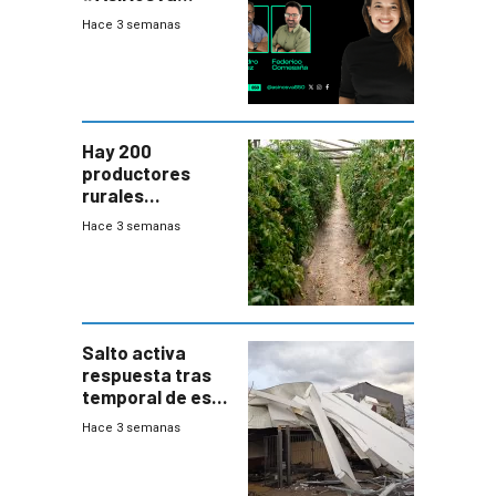
(20/7/26)
Hace 3 semanas
Hay 200
productores
rurales
afectados tras
Hace 3 semanas
temporal en zona
de Salto
Salto activa
respuesta tras
temporal de este
sábado con
Hace 3 semanas
destrozos e
impacto a la
granja