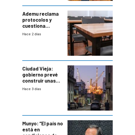
Defensa
Ademu reclama
protocolos y
cuestiona
demora de
Hace 2 días
Primaria ante
docente con
antecedentes de
violencia
Ciudad Vieja:
gobierno prevé
construir unas
mil viviendas en
Hace 3 días
un plan de
repoblamiento,
entre siete y
ocho años
Munyo: “El país no
está en