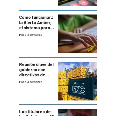
Cómo funcionará
la Alerta Amber,
el sistema para
la búsqueda
Hace 3 semanas
temprana de
menores
ausentes
Reunión clave del
gobierno con
directivos de
Fábricas
Hace 3 semanas
Nacionales de
Cervezas
Los titulares de