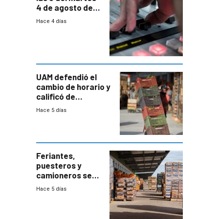
4 de agosto de
2026
Hace 4 días
UAM defendió el
cambio de horario y
calificó de
“desproporcionado”
Hace 5 días
el bloqueo de
accesos
Feriantes,
puesteros y
camioneros se
movilizaron en
Hace 5 días
rechazo a
cambios de
horario en UAM