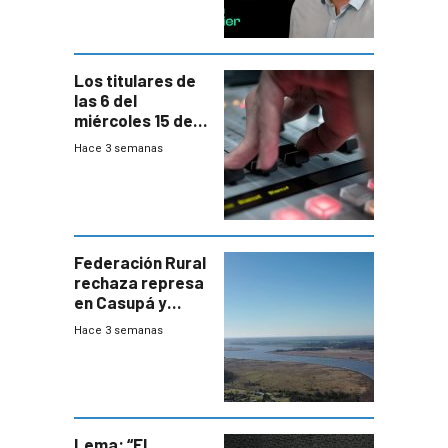
Los titulares de
las 6 del
miércoles 15 de
julio de 2026
Hace 3 semanas
Federación Rural
rechaza represa
en Casupá y
firma demanda
Hace 3 semanas
del PN
Lema: “El