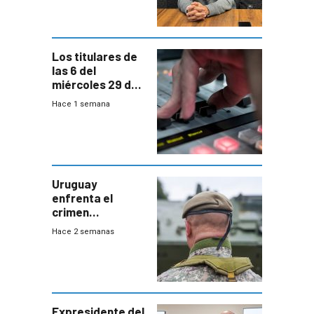
para terminar
Bachillerato
Los titulares de
las 6 del
miércoles 29 de
julio de 2026
Hace 1 semana
Uruguay
enfrenta el
crimen
organizado con
Hace 2 semanas
capacidades “de
otra época”,
aseguró
especialista en
seguridad
Expresidente del