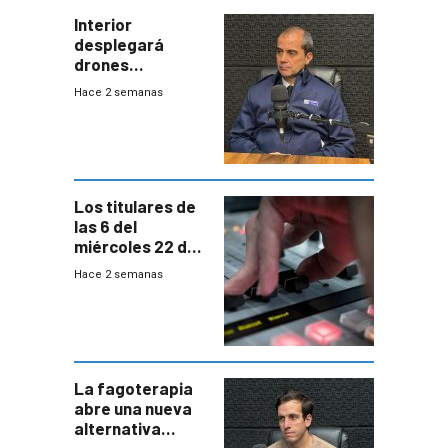
Interior
desplegará
drones
autónomos para
Hace 2 semanas
responder a
emergencias
desde agosto
Los titulares de
las 6 del
miércoles 22 de
julio de 2026
Hace 2 semanas
La fagoterapia
abre una nueva
alternativa