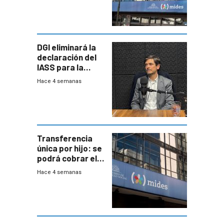
DGI eliminará la
declaración del
IASS para la
mayoría de los
Hace 4 semanas
jubilados
Transferencia
única por hijo: se
podrá cobrar el
100% en efectivo
Hace 4 semanas
y no habrá
trazabilidad del
Mides