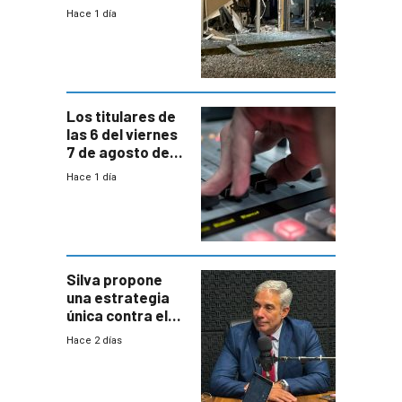
Parque Miramar;
Hace 1 día
hay 3 detenidos
Los titulares de
las 6 del viernes
7 de agosto de
2026
Hace 1 día
Silva propone
una estrategia
única contra el
narcotráfico y
Hace 2 días
mayor
coordinación
entre Interior y