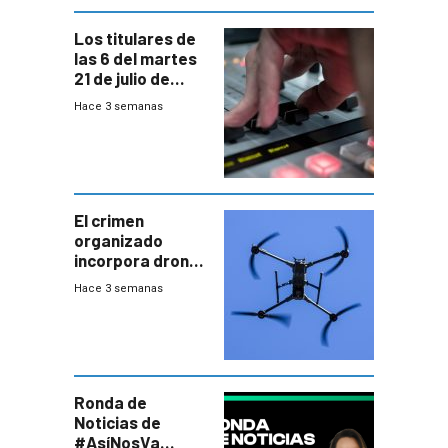
Los titulares de
las 6 del martes
21 de julio de
2026
Hace 3 semanas
El crimen
organizado
incorpora drones
y abre un nuevo
Hace 3 semanas
desafío para la
seguridad
Ronda de
Noticias de
#AsíNosVa