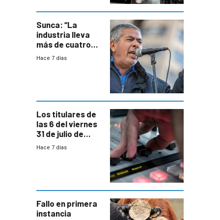
metropolitana
Sunca: “La
industria lleva
más de cuatro
meses sin
Hace 7 días
convenio
colectivo”
Los titulares de
las 6 del viernes
31 de julio de
2026
Hace 7 días
Fallo en primera
instancia