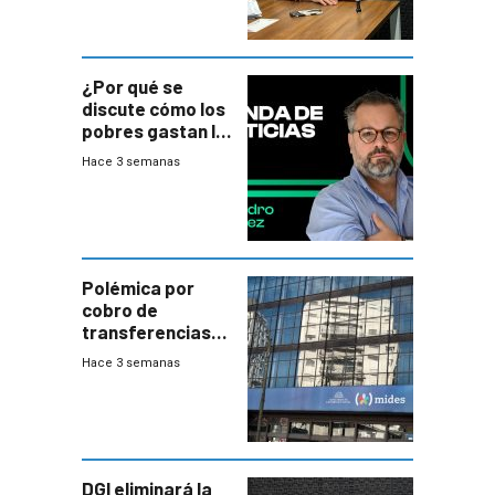
¿Por qué se
discute cómo los
pobres gastan la
plata?
Hace 3 semanas
Polémica por
cobro de
transferencias
del Mides en
Hace 3 semanas
efectivo
DGI eliminará la