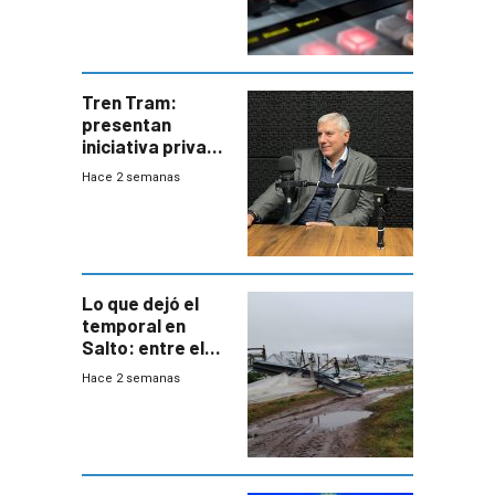
Tren Tram:
presentan
iniciativa privada
para una red de
Hace 2 semanas
cinco líneas en el
área
metropolitana
Lo que dejó el
temporal en
Salto: entre el
impacto
Hace 2 semanas
emocional y las
pérdidas sin
seguro