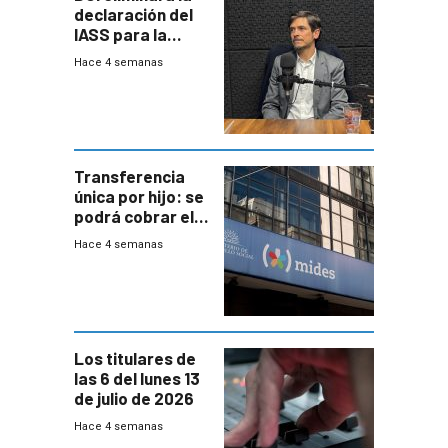
declaración del
IASS para la
mayoría de los
Hace 4 semanas
jubilados
Transferencia
única por hijo: se
podrá cobrar el
100% en efectivo
Hace 4 semanas
y no habrá
trazabilidad del
Mides
Los titulares de
las 6 del lunes 13
de julio de 2026
Hace 4 semanas