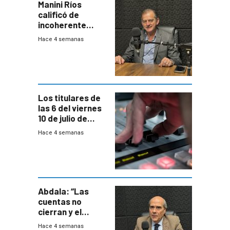
Manini Ríos
calificó de
incoherente
decisión de
Hace 4 semanas
Coalición de no
votar Rendición
en general
Los titulares de
las 6 del viernes
10 de julio de
2026
Hace 4 semanas
Abdala: “Las
cuentas no
cierran y el
balance del
Hace 4 semanas