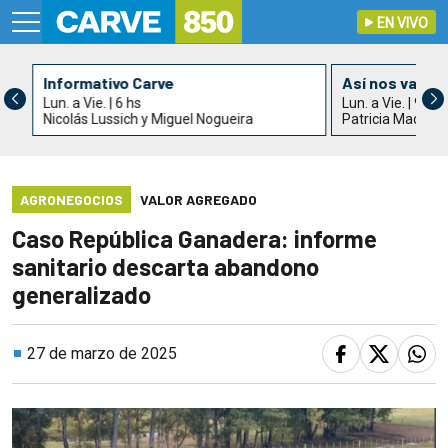
EN VIVO
Informativo Carve
Así nos va
Lun. a Vie. | 6 hs
Lun. a Vie. | 9 hs
Nicolás Lussich y Miguel Nogueira
Patricia Madrid
AGRONEGOCIOS
VALOR AGREGADO
Caso República Ganadera: informe
sanitario descarta abandono
generalizado
27 de marzo de 2025