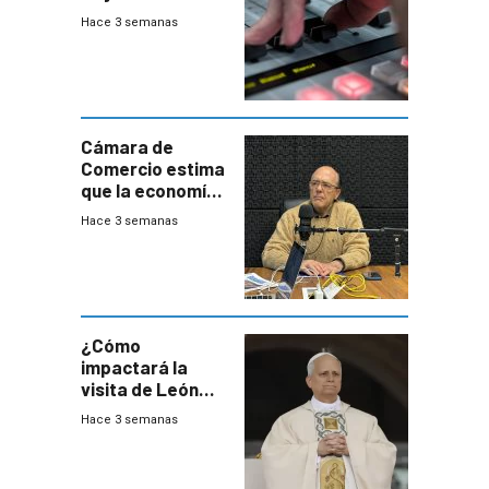
Hace 3 semanas
Cámara de
Comercio estima
que la economía
crecerá 1,6%
Hace 3 semanas
este año, pero
advierte una
desaceleración
del consumo
¿Cómo
impactará la
visita de León
XIV a Uruguay?
Hace 3 semanas