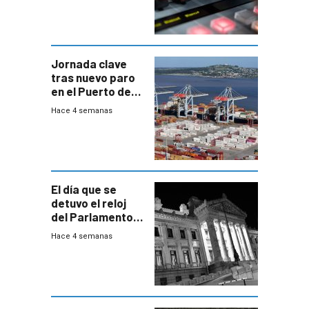
Jornada clave
tras nuevo paro
en el Puerto de
Montevideo
Hace 4 semanas
El día que se
detuvo el reloj
del Parlamento
para negociar
Hace 4 semanas
una Rendición de
Cuentas