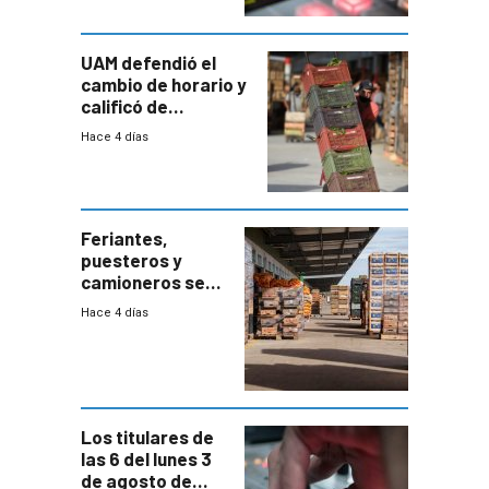
UAM defendió el
cambio de horario y
calificó de
“desproporcionado”
Hace 4 días
el bloqueo de
accesos
Feriantes,
puesteros y
camioneros se
movilizaron en
Hace 4 días
rechazo a
cambios de
horario en UAM
Los titulares de
las 6 del lunes 3
de agosto de