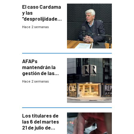
innovadora
El caso Cardama
y las
“desprolijidades”
que la
Hace 2 semanas
investigadora ha
encontrado
AFAPs
mantendrán la
gestión de las
cuentas
Hace 2 semanas
individuales
Los titulares de
las 6 del martes
21 de julio de
2026