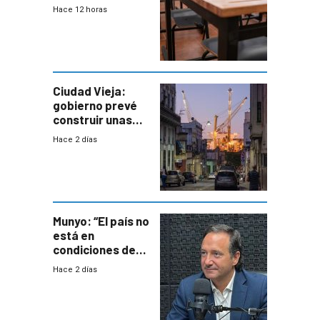
demora de
Hace 12 horas
Primaria ante
docente con
antecedentes de
violencia
Ciudad Vieja:
gobierno prevé
construir unas
mil viviendas en
Hace 2 días
un plan de
repoblamiento,
entre siete y
ocho años
Munyo: “El país no
está en
condiciones de
enfrentar una
Hace 2 días
reducción de la
semana laboral”