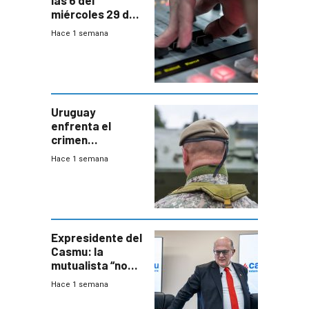
las 6 del
miércoles 29 de
julio de 2026
Hace 1 semana
Uruguay
enfrenta el
crimen
organizado con
Hace 1 semana
capacidades “de
otra época”,
aseguró
especialista en
seguridad
Expresidente del
Casmu: la
mutualista “no
está para pagar”
Hace 1 semana
a interventores
“amigos del