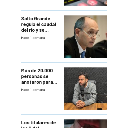
Salto Grande
regula el caudal
del río y se
prepara para un
Hace 1 semana
escenario de
fuertes crecidas
Más de 20.000
personas se
anotaron para
las pruebas
Hace 1 semana
Acredita que la
ANEP impulsa
para terminar
Bachillerato
Los titulares de