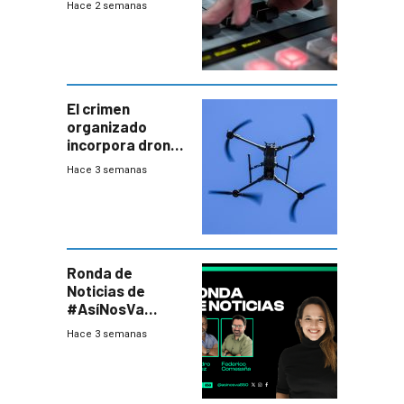
Hace 2 semanas
El crimen
organizado
incorpora drones
y abre un nuevo
Hace 3 semanas
desafío para la
seguridad
Ronda de
Noticias de
#AsíNosVa
(20/7/26)
Hace 3 semanas