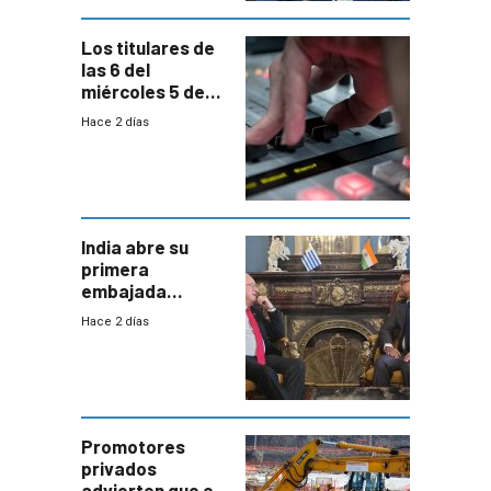
Los titulares de
las 6 del
miércoles 5 de
agosto de 2026
Hace 2 días
India abre su
primera
embajada
residente en
Hace 2 días
Uruguay y crecen
las expectativas
por un vínculo
comercial con
enorme
potencial
Promotores
privados
advierten que el