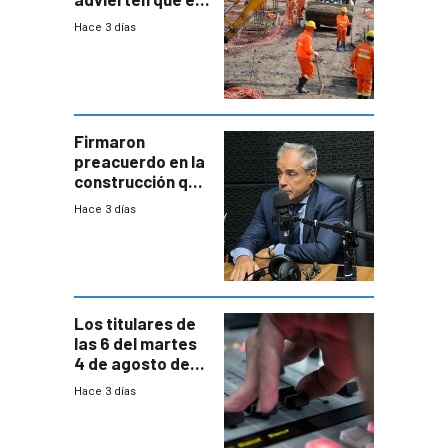
nuevo convenio
Hace 3 días
de la
construcción
aumentará
costos y obligará
a revisar
proyectos
Firmaron
preacuerdo en la
construcción que
comprende
Hace 3 días
reducción
paulatina de
carga horaria
Los titulares de
las 6 del martes
4 de agosto de
2026
Hace 3 días