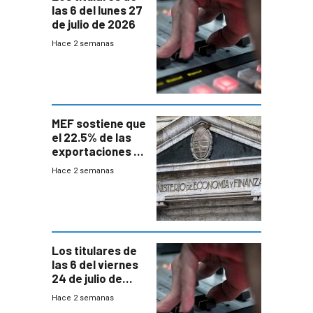
las 6 del lunes 27
de julio de 2026
Hace 2 semanas
MEF sostiene que
el 22.5% de las
exportaciones a
EE.UU se verán
Hace 2 semanas
afectadas por la
suba arancelaria
de Trump
Los titulares de
las 6 del viernes
24 de julio de
2026
Hace 2 semanas