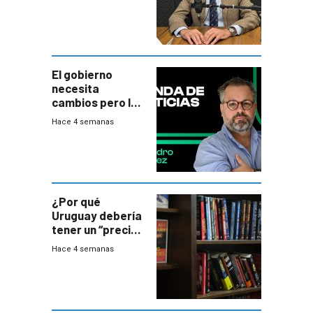
gobierno es
insatisfactorio”
El gobierno
necesita
cambios pero los
ministros tienen
Hace 4 semanas
mejor imagen
que el presidente
¿Por qué
Uruguay debería
tener un “precio
único” en los
Hace 4 semanas
libros que
permita “salvar”
a los libreros?