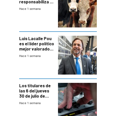
responsabiliza al
Estado por falta
Hace 1 semana
de controles en
República
Ganadera
Luis Lacalle Pou
es el líder político
mejor valorado
del país, según
Hace 1 semana
encuesta de
Equipos
Consultores
Los titulares de
las 6 del jueves
30 de julio de
2026
Hace 1 semana