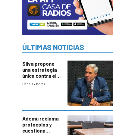
ÚLTIMAS NOTICIAS
Silva propone
una estrategia
única contra el
narcotráfico y
Hace 12 horas
mayor
coordinación
entre Interior y
Defensa
Ademu reclama
protocolos y
cuestiona