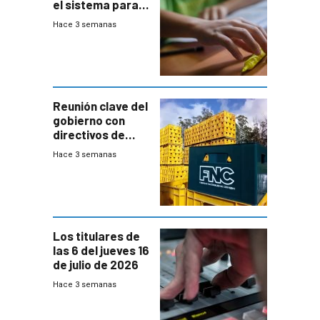
el sistema para
la búsqueda
Hace 3 semanas
temprana de
menores
ausentes
Reunión clave del
gobierno con
directivos de
Fábricas
Hace 3 semanas
Nacionales de
Cervezas
Los titulares de
las 6 del jueves 16
de julio de 2026
Hace 3 semanas