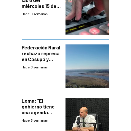
las 6 del
miércoles 15 de
julio de 2026
Hace 3 semanas
Federación Rural
rechaza represa
en Casupá y
firma demanda
Hace 3 semanas
del PN
Lema: “El
gobierno tiene
una agenda
destructiva”
Hace 3 semanas