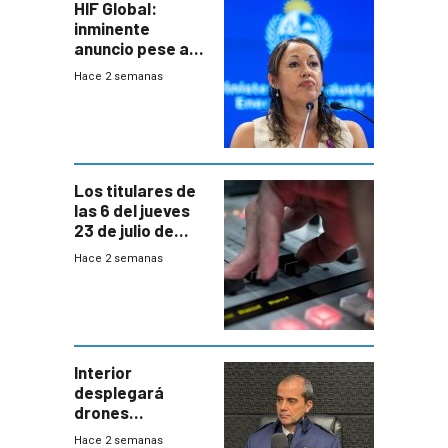
HIF Global:
inminente
anuncio pese a
declaración de
Hace 2 semanas
Cardona y
“demoras” en
acuerdo entre
empresa y
gobierno
Los titulares de
las 6 del jueves
23 de julio de
2026
Hace 2 semanas
Interior
desplegará
drones
autónomos para
Hace 2 semanas