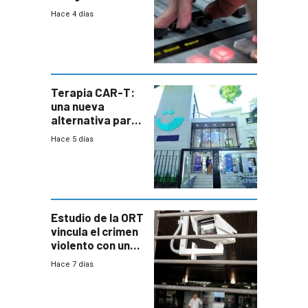
2026
Hace 4 días
Terapia CAR-T:
una nueva
alternativa para
niños y
Hace 5 días
adolescentes
con cáncer
Estudio de la ORT
vincula el crimen
violento con una
menor creación
Hace 7 días
de empresas
formales en el
área