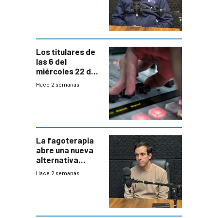
responder a
emergencias
desde agosto
Los titulares de
las 6 del
miércoles 22 de
julio de 2026
Hace 2 semanas
La fagoterapia
abre una nueva
alternativa
contra bacterias
Hace 2 semanas
resistentes:
Uruguay
exportará a Chile
terapia