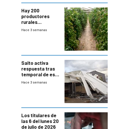
Hay 200
productores
rurales
afectados tras
Hace 3 semanas
temporal en zona
de Salto
Salto activa
respuesta tras
temporal de este
sábado con
Hace 3 semanas
destrozos e
impacto a la
granja
Los titulares de
las 6 del lunes 20
de julio de 2026