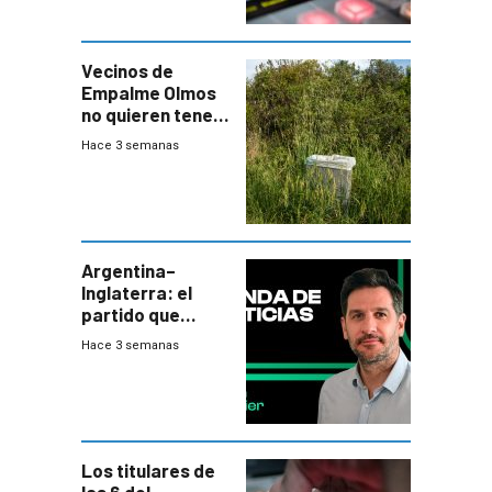
Vecinos de
Empalme Olmos
no quieren tener
cerca una planta
Hace 3 semanas
de tratamiento
de residuos e
impulsan
plebiscito
departamental
Argentina–
Inglaterra: el
partido que
nunca termina
Hace 3 semanas
Los titulares de