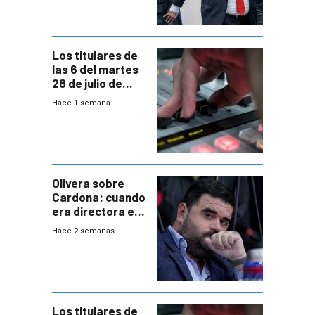
gobierno”
Los titulares de
las 6 del martes
28 de julio de
2026
Hace 1 semana
Olivera sobre
Cardona: cuando
era directora en
UTE “no era muy
Hace 2 semanas
afín” a HIF Global
Los titulares de