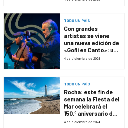
TODO UN PAÍS
Con grandes
artistas se viene
una nueva edición de
«Goñi en Canto»: un
festival benéfico
4 de diciembre de 2024
para las
instituciones del
poblado del interior
TODO UN PAÍS
de Florida
Rocha: este fin de
semana la Fiesta del
Mar celebrará el
150.º aniversario de
La Paloma
4 de diciembre de 2024