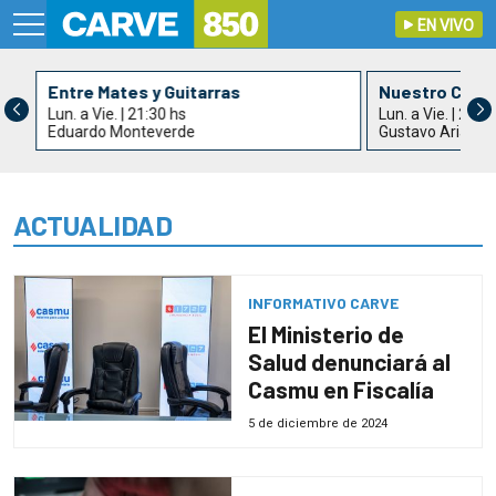
EN VIVO
Entre Mates y Guitarras
Nuestro Cant
Lun. a Vie. | 21:30 hs
Lun. a Vie. | 22:3
Eduardo Monteverde
Gustavo Arias
ACTUALIDAD
INFORMATIVO CARVE
El Ministerio de
Salud denunciará al
Casmu en Fiscalía
5 de diciembre de 2024