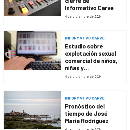
cierre de
Informativo Carve
4 de diciembre de 2024
INFORMATIVO CARVE
Estudio sobre
explotación sexual
comercial de niños,
niñas y
adolescentes en
4 de diciembre de 2024
entornos digitales
INFORMATIVO CARVE
Pronóstico del
tiempo de José
María Rodríguez
4 de diciembre de 2024