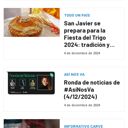
TODO UN PAÍS
San Javier se
prepara para la
Fiesta del Trigo
2024: tradición y
cultura en Río Negro
4 de diciembre de 2024
ASÍ NOS VA
Ronda de noticias de
#AsíNosVa
(4/12/2024)
4 de diciembre de 2024
INFORMATIVO CARVE