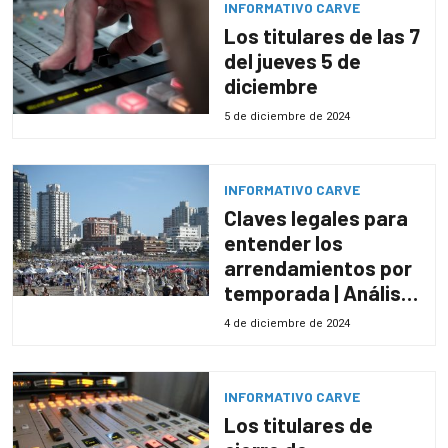
INFORMATIVO CARVE
Los titulares de las 7
del jueves 5 de
diciembre
5 de diciembre de 2024
INFORMATIVO CARVE
Claves legales para
entender los
arrendamientos por
temporada | Análisis
del Estudio Posadas
4 de diciembre de 2024
INFORMATIVO CARVE
Los titulares de