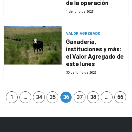
de la operación
1 de julio de 2025
VALOR AGREGADO
Ganadería,
instituciones y más:
el Valor Agregado de
este lunes
30 de junio de 2025
1
…
34
35
36
37
38
…
66