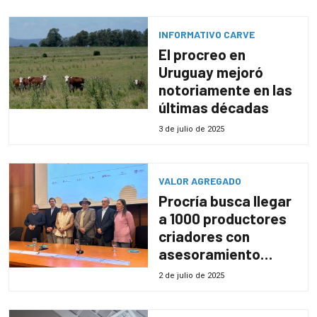
INFORMATIVO CARVE
El procreo en
Uruguay mejoró
notoriamente en las
últimas décadas
3 de julio de 2025
VALOR AGREGADO
Procría busca llegar
a 1000 productores
criadores con
asesoramiento
técnico
2 de julio de 2025