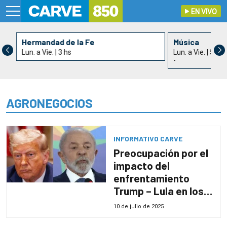
EN VIVO
Hermandad de la Fe
Música
Lun. a Vie. | 3 hs
Lun. a Vie. | 5 hs
-
AGRONEGOCIOS
INFORMATIVO CARVE
Preocupación por el
impacto del
enfrentamiento
Trump – Lula en los
agronegocios
10 de julio de 2025