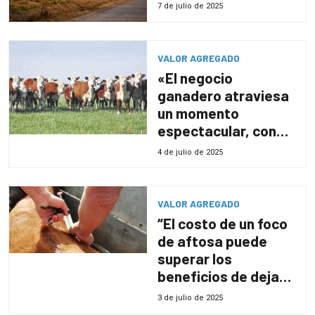
7 de julio de 2025
VALOR AGREGADO
«El negocio
ganadero atraviesa
un momento
espectacular, con
precios que
4 de julio de 2025
entusiasman»
VALOR AGREGADO
“El costo de un foco
de aftosa puede
superar los
beneficios de dejar
de vacunar”, dijo
3 de julio de 2025
Barcos