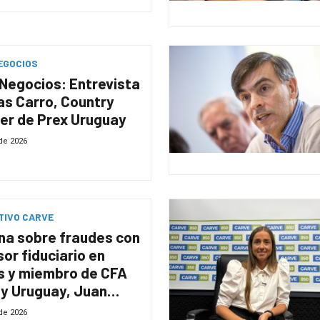
EGOCIOS
Negocios: Entrevista
as Carro, Country
er de Prex Uruguay
de 2026
TIVO CARVE
na sobre fraudes con
sor fiduciario en
s y miembro de CFA
y Uruguay, Juan
 Rodríguez
 de 2026