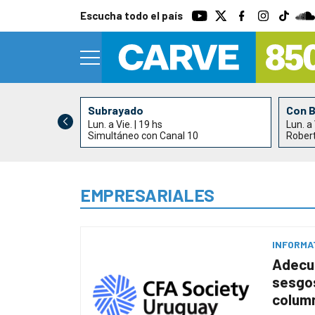
Escucha todo el país
Subrayado
Con 
Lun. a Vie. | 19 hs
Lun. a 
0
Simultáneo con Canal 10
Rober
EMPRESARIALES
INFORMA
Adecua
sesgos
colum