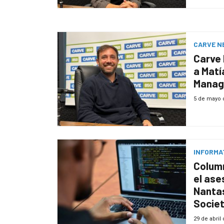
CARVE N
Carve 
a Matí
Manag
5 de mayo 
INFORMA
Colum
el ase
Nanta
Societ
Martín
29 de abril