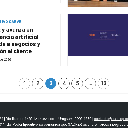
TIVO CARVE
ay avanza en
encia artificial
da a negocios y
ón al cliente
 de 2026
1
2
3
4
5
…
13
4 | Río Branco 1483, Montevideo – Uruguay | 2903 1850 |
contacto@sadrep.c
11, del Poder Ejecutivo se comunica que SADREP, es una empresa integrada p