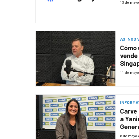
13 de mayo
ASÍ NOS 
Cómo 
vende 
Singa
11 de mayo
INFORMA
Carve 
a Yani
Gener
8 de mayo 