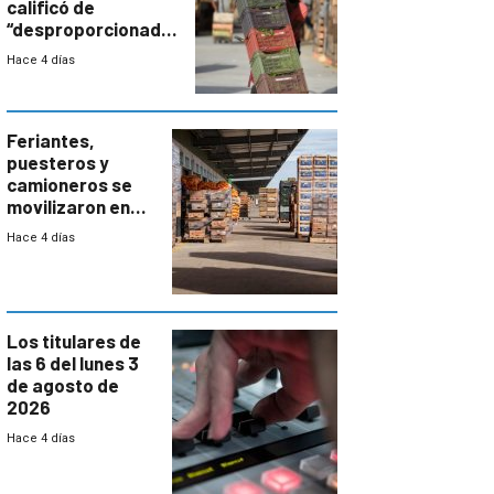
calificó de
“desproporcionado”
el bloqueo de
Hace 4 días
accesos
Feriantes,
puesteros y
camioneros se
movilizaron en
rechazo a
Hace 4 días
cambios de
horario en UAM
Los titulares de
las 6 del lunes 3
de agosto de
2026
Hace 4 días