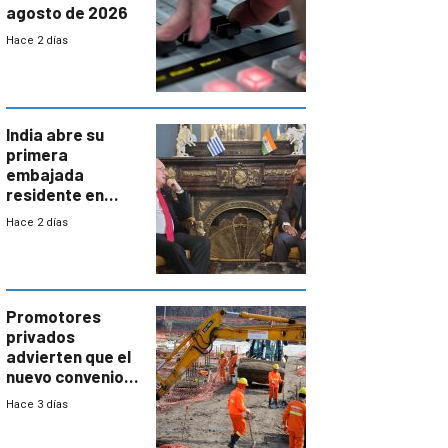
agosto de 2026
Hace 2 días
India abre su
primera
embajada
residente en
Uruguay y crecen
Hace 2 días
las expectativas
por un vínculo
comercial con
enorme
potencial
Promotores
privados
advierten que el
nuevo convenio
de la
Hace 3 días
construcción
aumentará