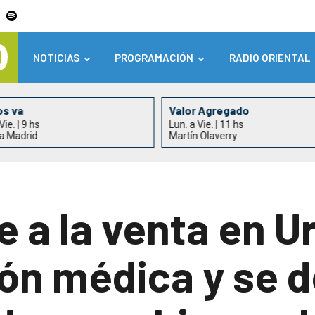
NOTICIAS
PROGRAMACIÓN
RADIO ORIENTAL
os va
Valor Agregado
Vie. | 9 hs
Lun. a Vie. | 11 hs
ia Madrid
Martín Olaverry
 a la venta en U
ión médica y se 