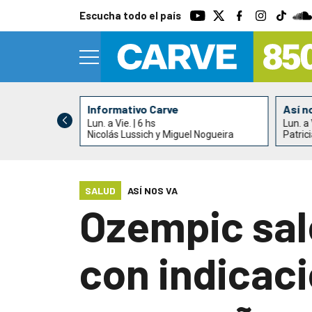
Escucha todo el país
Informativo Carve
Así n
Lun. a Vie. | 6 hs
Lun. a 
Nicolás Lussich y Miguel Nogueira
Patric
SALUD
ASÍ NOS VA
Ozempic sale
con indicac