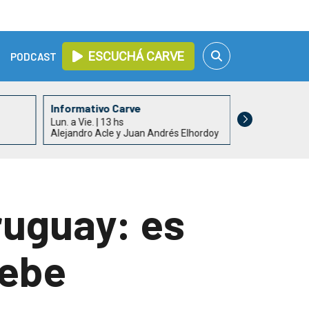
ESCUCHÁ CARVE
PODCAST
Informativo Carve
Todo un Paí
Lun. a Vie. | 13 hs
Lun. a Vie. | 15
Alejandro Acle y Juan Andrés Elhordoy
Rossana Duar
ruguay: es
debe