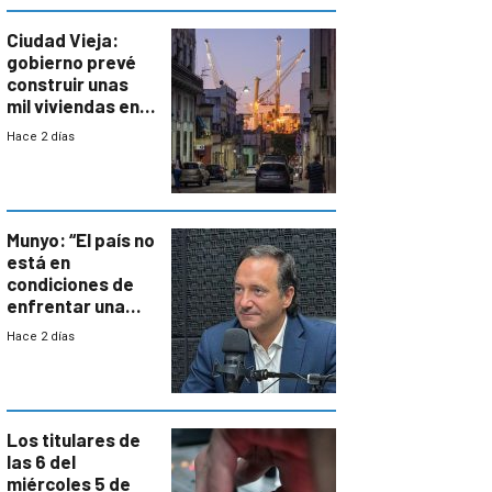
Ciudad Vieja:
gobierno prevé
construir unas
mil viviendas en
un plan de
Hace 2 días
repoblamiento,
entre siete y
ocho años
Munyo: “El país no
está en
condiciones de
enfrentar una
reducción de la
Hace 2 días
semana laboral”
Los titulares de
las 6 del
miércoles 5 de