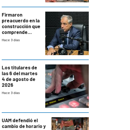
costos y obligará
a revisar
proyectos
Firmaron
preacuerdo en la
construcción que
comprende
reducción
Hace 3 días
paulatina de
carga horaria
Los titulares de
las 6 del martes
4 de agosto de
2026
Hace 3 días
UAM defendió el
cambio de horario y