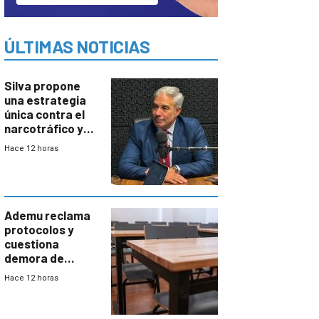
ÚLTIMAS NOTICIAS
Silva propone
una estrategia
única contra el
narcotráfico y
mayor
Hace 12 horas
coordinación
entre Interior y
Defensa
Ademu reclama
protocolos y
cuestiona
demora de
Primaria ante
Hace 12 horas
docente con
antecedentes de
violencia