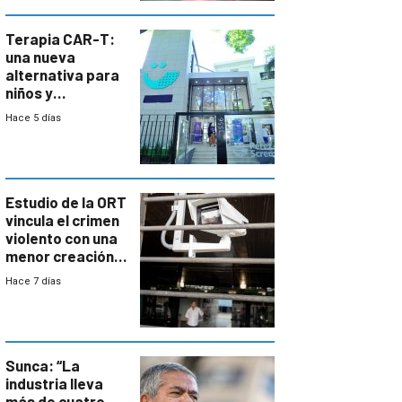
Terapia CAR-T:
una nueva
alternativa para
niños y
adolescentes
Hace 5 días
con cáncer
Estudio de la ORT
vincula el crimen
violento con una
menor creación
de empresas
Hace 7 días
formales en el
área
metropolitana
Sunca: “La
industria lleva
más de cuatro