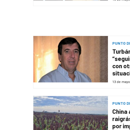
PUNTO DE
Turbán
“segui
con ot
situac
13 de mayo
PUNTO DE
China 
raigrá
por im