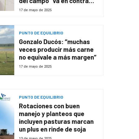
del campo “va en contra
del crecimiento”
17 de mayo de 2025
PUNTO DE EQUILIBRIO
Gonzalo Ducós: “muchas
veces producir más carne
no equivale a más margen”
17 de mayo de 2025
PUNTO DE EQUILIBRIO
Rotaciones con buen
manejo y planteos que
incluyen pasturas marcan
un plus en rinde de soja
13 de mayo de 2025