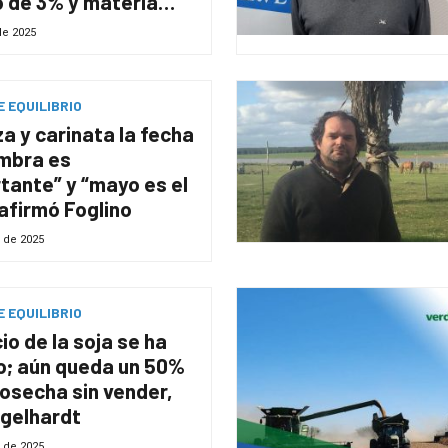
 de 3% y materia
a en 1%
de 2025
 EQUILIBRIO
za y carinata la fecha
mbra es
tante” y “mayo es el
afirmó Foglino
 de 2025
 EQUILIBRIO
cio de la soja se ha
o; aún queda un 50%
cosecha sin vender,
ngelhardt
 de 2025