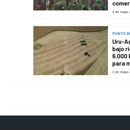
comer
5 de mayo 
PUNTO DE
Uru-Ag
bajo r
6.000 
para m
2 de mayo 