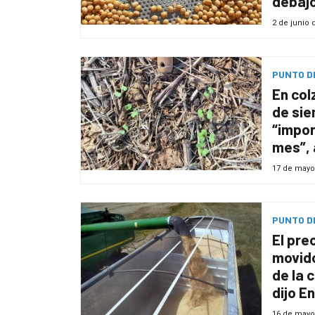
debajo
extrañ
2 de junio 
PUNTO DE
En col
de sie
“impor
mes”, 
17 de mayo
PUNTO DE
El pre
movid
de la 
dijo E
16 de mayo