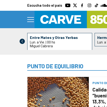
Escucha todo el país
Entre Mates y Otras Yerbas
Herma
Lun. a Vie. | 00 hs
Lun. a 
Miguel Cabrera
PUNTO DE EQUILIBRIO
PUNTO DE
Calida
“buen
13,3%,