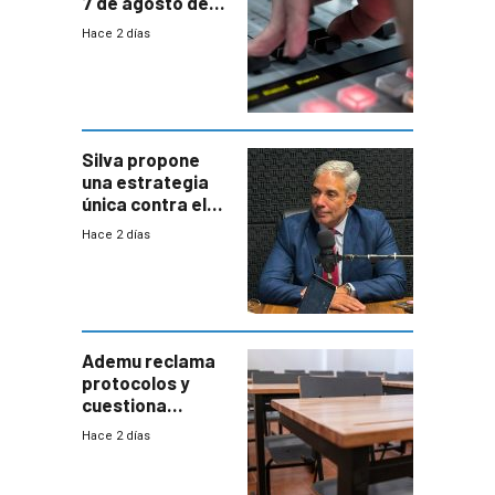
7 de agosto de
2026
Hace 2 días
Silva propone
una estrategia
única contra el
narcotráfico y
Hace 2 días
mayor
coordinación
entre Interior y
Defensa
Ademu reclama
protocolos y
cuestiona
demora de
Hace 2 días
Primaria ante
docente con
antecedentes de