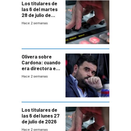
Los titulares de
las 6 del martes
28 de julio de
2026
Hace 2 semanas
Olivera sobre
Cardona: cuando
era directora en
UTE “no era muy
Hace 2 semanas
afín” a HIF Global
Los titulares de
las 6 del lunes 27
de julio de 2026
Hace 2 semanas