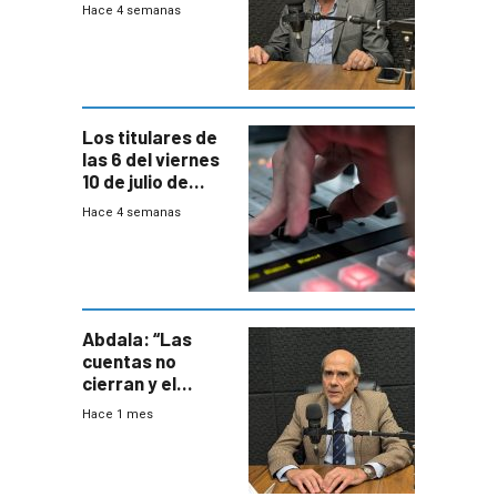
decisión de
Hace 4 semanas
Coalición de no
votar Rendición
en general
Los titulares de
las 6 del viernes
10 de julio de
2026
Hace 4 semanas
Abdala: “Las
cuentas no
cierran y el
balance del
Hace 1 mes
gobierno es
insatisfactorio”