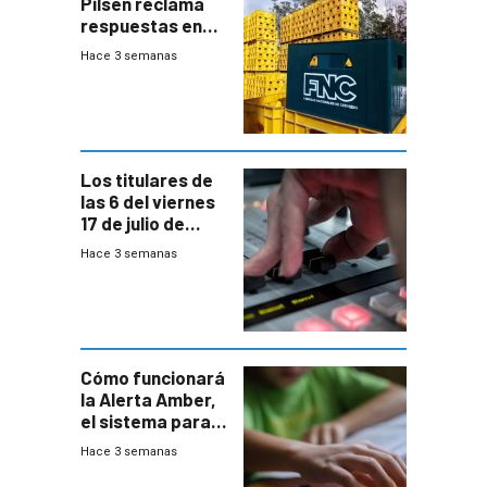
Pilsen reclama
respuestas en
medio de
Hace 3 semanas
conversaciones
entre el gobierno
y FNC
Los titulares de
las 6 del viernes
17 de julio de
2026
Hace 3 semanas
Cómo funcionará
la Alerta Amber,
el sistema para
la búsqueda
Hace 3 semanas
temprana de
menores