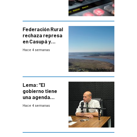
Federación Rural
rechaza represa
en Casupá y
firma demanda
Hace 4 semanas
del PN
Lema: “El
gobierno tiene
una agenda
destructiva”
Hace 4 semanas