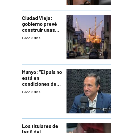
violencia
Ciudad Vieja:
gobierno prevé
construir unas
mil viviendas en
Hace 3 días
un plan de
repoblamiento,
entre siete y
ocho años
Munyo: “El país no
está en
condiciones de
enfrentar una
Hace 3 días
reducción de la
semana laboral”
Los titulares de
las 6 del