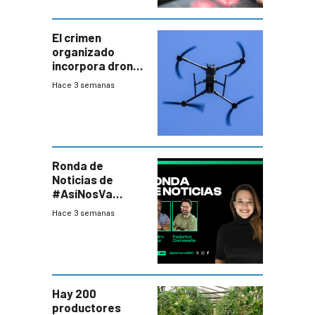
El crimen
organizado
incorpora drones
y abre un nuevo
Hace 3 semanas
desafío para la
seguridad
Ronda de
Noticias de
#AsíNosVa
(20/7/26)
Hace 3 semanas
Hay 200
productores