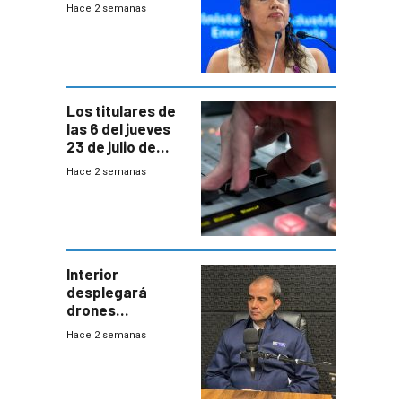
declaración de
Hace 2 semanas
Cardona y
“demoras” en
acuerdo entre
empresa y
gobierno
Los titulares de
las 6 del jueves
23 de julio de
2026
Hace 2 semanas
Interior
desplegará
drones
autónomos para
Hace 2 semanas
responder a
emergencias
desde agosto