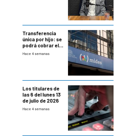
jubilados
Transferencia
única por hijo: se
podrá cobrar el
100% en efectivo
Hace 4 semanas
y no habrá
trazabilidad del
Mides
Los titulares de
las 6 del lunes 13
de julio de 2026
Hace 4 semanas