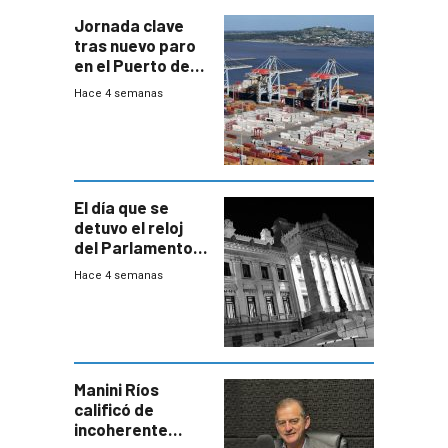
Jornada clave
tras nuevo paro
en el Puerto de
Montevideo
Hace 4 semanas
El día que se
detuvo el reloj
del Parlamento
para negociar
Hace 4 semanas
una Rendición de
Cuentas
Manini Ríos
calificó de
incoherente