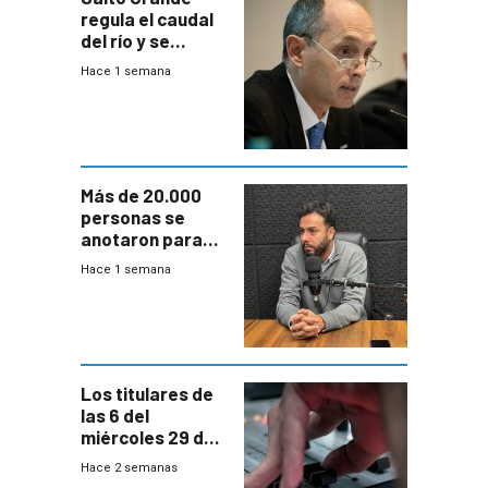
regula el caudal
del río y se
prepara para un
Hace 1 semana
escenario de
fuertes crecidas
Más de 20.000
personas se
anotaron para
las pruebas
Hace 1 semana
Acredita que la
ANEP impulsa
para terminar
Bachillerato
Los titulares de
las 6 del
miércoles 29 de
julio de 2026
Hace 2 semanas