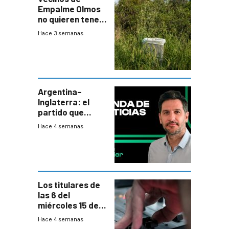
Empalme Olmos
no quieren tener
cerca una planta
Hace 3 semanas
de tratamiento
de residuos e
impulsan
plebiscito
departamental
Argentina–
Inglaterra: el
partido que
nunca termina
Hace 4 semanas
Los titulares de
las 6 del
miércoles 15 de
julio de 2026
Hace 4 semanas