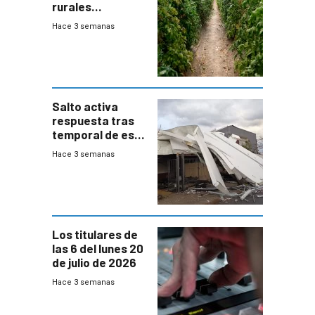
rurales
afectados tras
Hace 3 semanas
temporal en zona
de Salto
Salto activa
respuesta tras
temporal de este
sábado con
Hace 3 semanas
destrozos e
impacto a la
granja
Los titulares de
las 6 del lunes 20
de julio de 2026
Hace 3 semanas