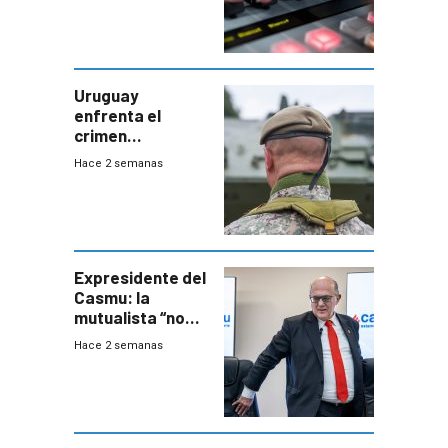
Uruguay
enfrenta el
crimen
organizado con
Hace 2 semanas
capacidades “de
otra época”,
aseguró
especialista en
seguridad
Expresidente del
Casmu: la
mutualista “no
está para pagar”
Hace 2 semanas
a interventores
“amigos del
gobierno”