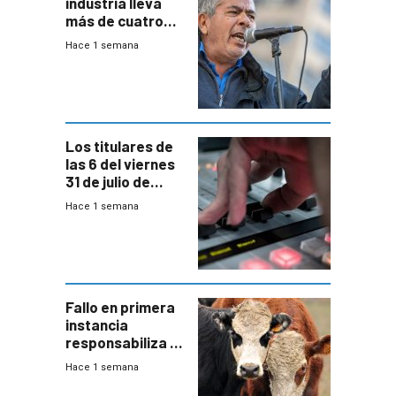
industria lleva
más de cuatro
meses sin
Hace 1 semana
convenio
colectivo”
Los titulares de
las 6 del viernes
31 de julio de
2026
Hace 1 semana
Fallo en primera
instancia
responsabiliza al
Estado por falta
Hace 1 semana
de controles en
República