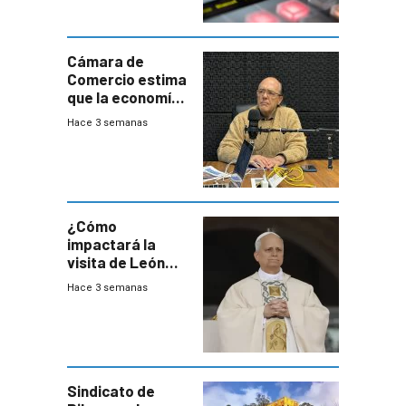
Cámara de
Comercio estima
que la economía
crecerá 1,6%
Hace 3 semanas
este año, pero
advierte una
desaceleración
del consumo
¿Cómo
impactará la
visita de León
XIV a Uruguay?
Hace 3 semanas
Sindicato de