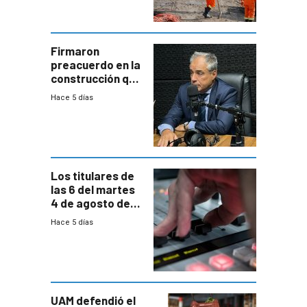
aumentará
costos y obligará
a revisar
proyectos
Firmaron
preacuerdo en la
construcción que
comprende
Hace 5 días
reducción
paulatina de
carga horaria
Los titulares de
las 6 del martes
4 de agosto de
2026
Hace 5 días
UAM defendió el