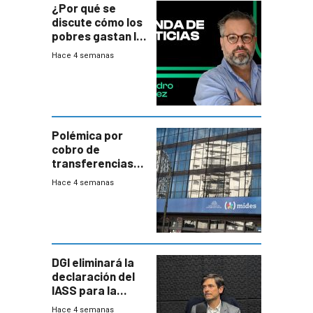
¿Por qué se
discute cómo los
pobres gastan la
plata?
Hace 4 semanas
Polémica por
cobro de
transferencias
del Mides en
Hace 4 semanas
efectivo
DGI eliminará la
declaración del
IASS para la
mayoría de los
Hace 4 semanas