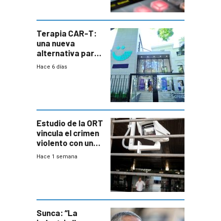
Terapia CAR-T:
una nueva
alternativa para
niños y
Hace 6 días
adolescentes
con cáncer
Estudio de la ORT
vincula el crimen
violento con una
menor creación
Hace 1 semana
de empresas
formales en el
área
metropolitana
Sunca: “La