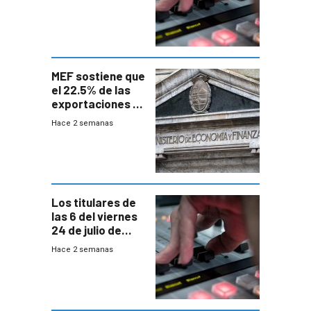
MEF sostiene que
el 22.5% de las
exportaciones a
EE.UU se verán
Hace 2 semanas
afectadas por la
suba arancelaria
de Trump
Los titulares de
las 6 del viernes
24 de julio de
2026
Hace 2 semanas