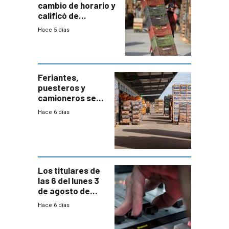
cambio de horario y
calificó de
“desproporcionado”
Hace 5 días
el bloqueo de
accesos
Feriantes,
puesteros y
camioneros se
movilizaron en
Hace 6 días
rechazo a
cambios de
horario en UAM
Los titulares de
las 6 del lunes 3
de agosto de
2026
Hace 6 días