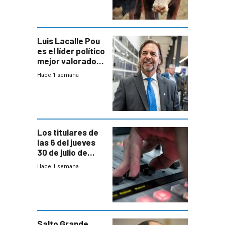
Ganadera
Luis Lacalle Pou
es el líder político
mejor valorado
del país, según
Hace 1 semana
encuesta de
Equipos
Consultores
Los titulares de
las 6 del jueves
30 de julio de
2026
Hace 1 semana
Salto Grande