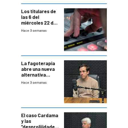
Los titulares de
las 6 del
miércoles 22 de
julio de 2026
Hace 3 semanas
La fagoterapia
abre una nueva
alternativa
contra bacterias
Hace 3 semanas
resistentes:
Uruguay
exportará a Chile
terapia
innovadora
El caso Cardama
y las
“desprolijidades”