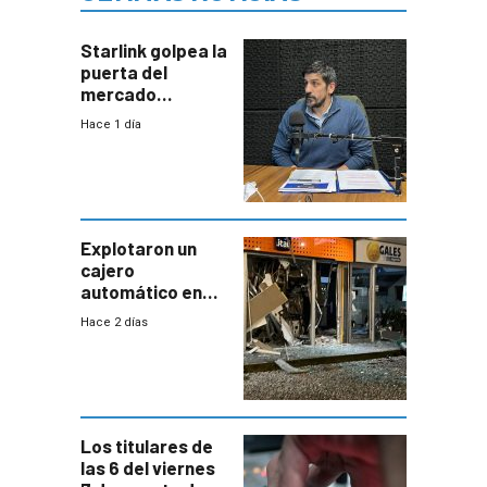
Starlink golpea la
puerta del
mercado
uruguayo y Antel
Hace 1 día
responde:
“Quizás no sea
Antel la que
tenga que estar
con mayor
miedo”
Explotaron un
cajero
automático en
Parque Miramar;
Hace 2 días
hay 3 detenidos
Los titulares de
las 6 del viernes