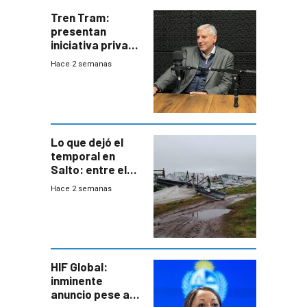
Tren Tram:
presentan
iniciativa privada
para una red de
Hace 2 semanas
cinco líneas en el
área
metropolitana
Lo que dejó el
temporal en
Salto: entre el
impacto
Hace 2 semanas
emocional y las
pérdidas sin
seguro
HIF Global:
inminente
anuncio pese a