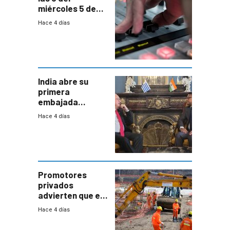
miércoles 5 de
agosto de 2026
Hace 4 días
India abre su
primera
embajada
residente en
Hace 4 días
Uruguay y crecen
las expectativas
por un vínculo
comercial con
enorme
potencial
Promotores
privados
advierten que el
nuevo convenio
Hace 4 días
de la
construcción