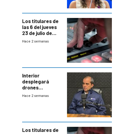
acuerdo entre
empresa y
gobierno
Los titulares de
las 6 del jueves
23 de julio de
2026
Hace 2 semanas
Interior
desplegará
drones
autónomos para
Hace 2 semanas
responder a
emergencias
desde agosto
Los titulares de