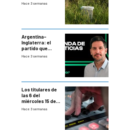
cerca una planta
Hace 3 semanas
de tratamiento
de residuos e
impulsan
plebiscito
departamental
Argentina–
Inglaterra: el
partido que
nunca termina
Hace 3 semanas
Los titulares de
las 6 del
miércoles 15 de
julio de 2026
Hace 3 semanas