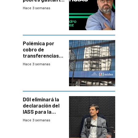
plata?
Hace 3 semanas
Polémica por
cobro de
transferencias
del Mides en
Hace 3 semanas
efectivo
DGI eliminará la
declaración del
IASS para la
mayoría de los
Hace 3 semanas
jubilados