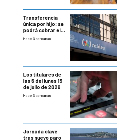
Transferencia
única por hijo: se
podrá cobrar el
100% en efectivo
Hace 3 semanas
y no habrá
trazabilidad del
Mides
Los titulares de
las 6 del lunes 13
de julio de 2026
Hace 3 semanas
Jornada clave
tras nuevo paro