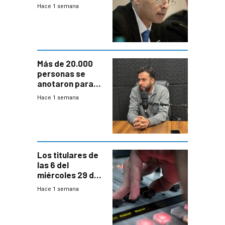
prepara para un
Hace 1 semana
escenario de
fuertes crecidas
Más de 20.000
personas se
anotaron para
las pruebas
Hace 1 semana
Acredita que la
ANEP impulsa
para terminar
Bachillerato
Los titulares de
las 6 del
miércoles 29 de
julio de 2026
Hace 1 semana