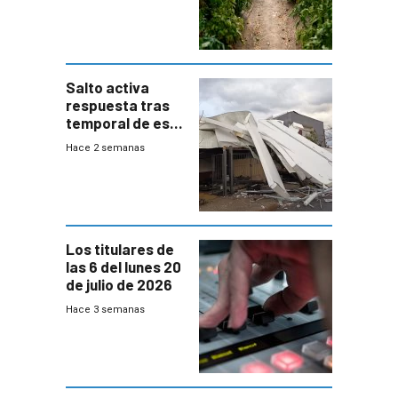
de Salto
Salto activa
respuesta tras
temporal de este
sábado con
Hace 2 semanas
destrozos e
impacto a la
granja
Los titulares de
las 6 del lunes 20
de julio de 2026
Hace 3 semanas