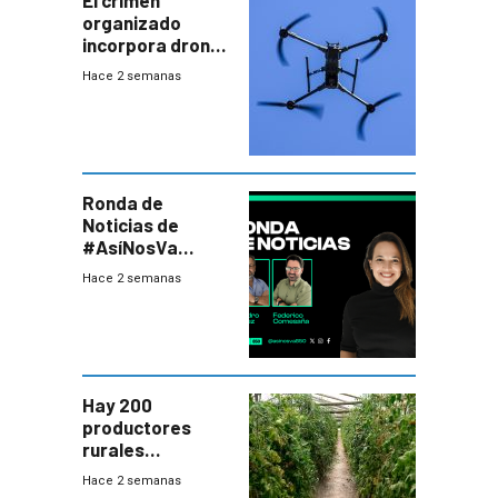
organizado
incorpora drones
y abre un nuevo
Hace 2 semanas
desafío para la
seguridad
Ronda de
Noticias de
#AsíNosVa
(20/7/26)
Hace 2 semanas
Hay 200
productores
rurales
afectados tras
Hace 2 semanas
temporal en zona