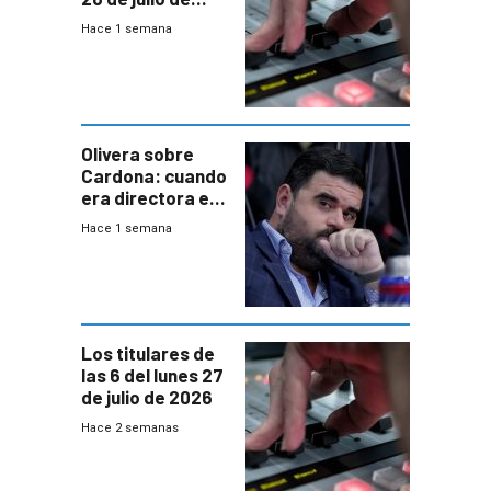
2026
Hace 1 semana
Olivera sobre
Cardona: cuando
era directora en
UTE “no era muy
Hace 1 semana
afín” a HIF Global
Los titulares de
las 6 del lunes 27
de julio de 2026
Hace 2 semanas