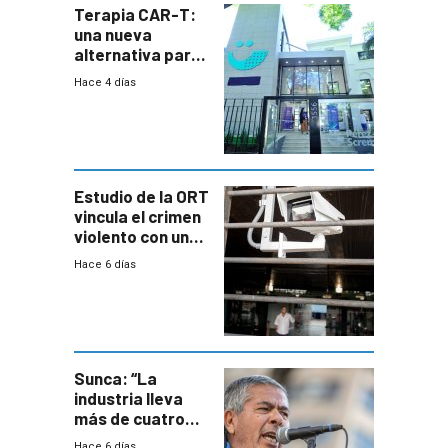
Terapia CAR-T:
una nueva
alternativa para
niños y
Hace 4 días
adolescentes
con cáncer
Estudio de la ORT
vincula el crimen
violento con una
menor creación
Hace 6 días
de empresas
formales en el
área
metropolitana
Sunca: “La
industria lleva
más de cuatro
meses sin
Hace 6 días