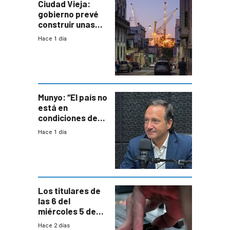
Ciudad Vieja:
gobierno prevé
construir unas
mil viviendas en
Hace 1 día
un plan de
repoblamiento,
entre siete y
ocho años
Munyo: “El país no
está en
condiciones de
enfrentar una
Hace 1 día
reducción de la
semana laboral”
Los titulares de
las 6 del
miércoles 5 de
agosto de 2026
Hace 2 días