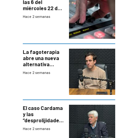
las 6 del
miércoles 22 de
julio de 2026
Hace 2 semanas
La fagoterapia
abre una nueva
alternativa
contra bacterias
Hace 2 semanas
resistentes:
Uruguay
exportará a Chile
terapia
innovadora
El caso Cardama
y las
“desprolijidades”
que la
Hace 2 semanas
investigadora ha