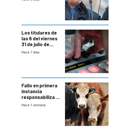
convenio
colectivo”
Los titulares de
las 6 del viernes
31 de julio de
2026
Hace 7 días
Fallo en primera
instancia
responsabiliza al
Estado por falta
Hace 1 semana
de controles en
República
Ganadera