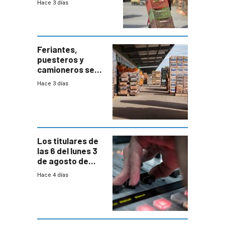
Hace 3 días
el bloqueo de
accesos
Feriantes,
puesteros y
camioneros se
movilizaron en
Hace 3 días
rechazo a
cambios de
horario en UAM
Los titulares de
las 6 del lunes 3
de agosto de
2026
Hace 4 días