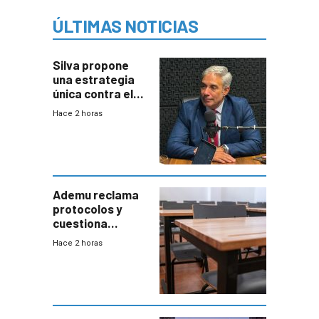
ÚLTIMAS NOTICIAS
Silva propone
una estrategia
única contra el
narcotráfico y
Hace 2 horas
mayor
coordinación
entre Interior y
Defensa
Ademu reclama
protocolos y
cuestiona
demora de
Hace 2 horas
Primaria ante
docente con
antecedentes de
violencia