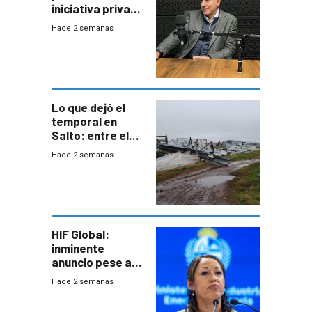
iniciativa privada
para una red de
Hace 2 semanas
cinco líneas en el
área
metropolitana
Lo que dejó el
temporal en
Salto: entre el
impacto
Hace 2 semanas
emocional y las
pérdidas sin
seguro
HIF Global:
inminente
anuncio pese a
declaración de
Hace 2 semanas
Cardona y
“demoras” en