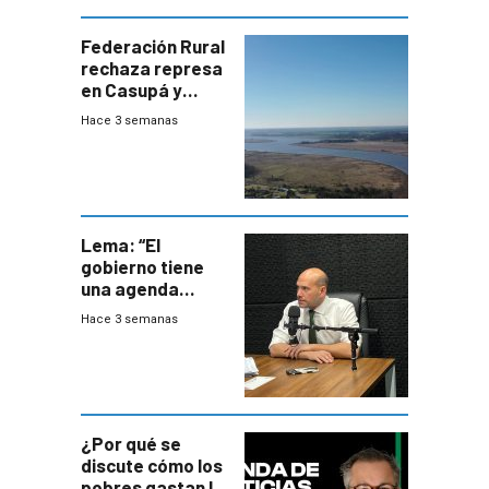
Federación Rural
rechaza represa
en Casupá y
firma demanda
Hace 3 semanas
del PN
Lema: “El
gobierno tiene
una agenda
destructiva”
Hace 3 semanas
¿Por qué se
discute cómo los
pobres gastan la