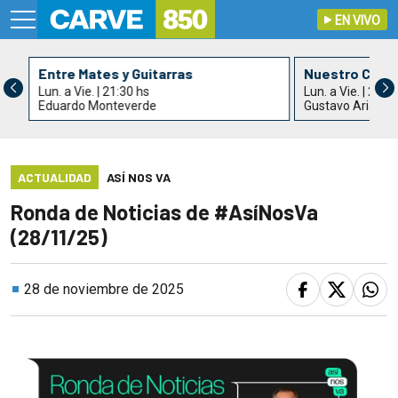
EN VIVO
Entre Mates y Guitarras
Nuestro Cant
Lun. a Vie. | 21:30 hs
Lun. a Vie. | 22:3
Eduardo Monteverde
Gustavo Arias
ACTUALIDAD
ASÍ NOS VA
Ronda de Noticias de #AsíNosVa
(28/11/25)
28 de noviembre de 2025