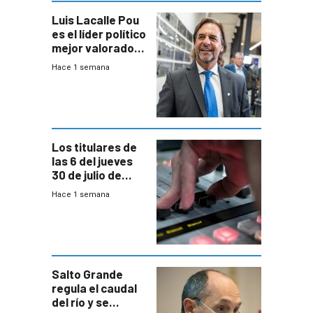
Luis Lacalle Pou
es el líder político
mejor valorado
del país, según
Hace 1 semana
encuesta de
Equipos
Consultores
Los titulares de
las 6 del jueves
30 de julio de
2026
Hace 1 semana
Salto Grande
regula el caudal
del río y se