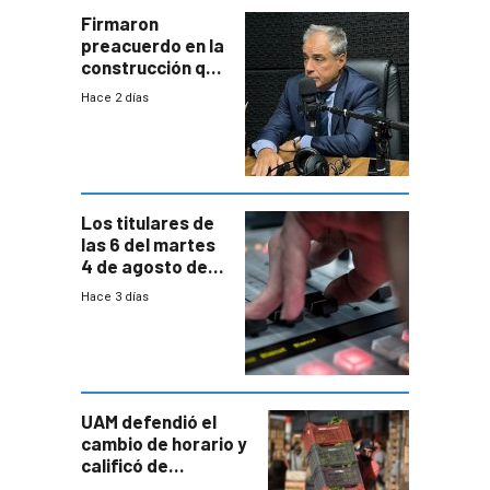
proyectos
Firmaron
preacuerdo en la
construcción que
comprende
Hace 2 días
reducción
paulatina de
carga horaria
Los titulares de
las 6 del martes
4 de agosto de
2026
Hace 3 días
UAM defendió el
cambio de horario y
calificó de
“desproporcionado”