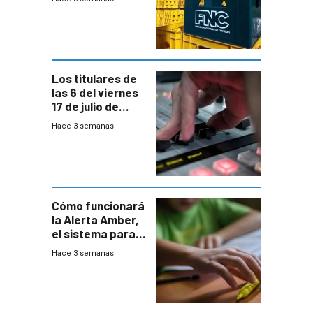
conversaciones
entre el gobierno
y FNC
Los titulares de
las 6 del viernes
17 de julio de
2026
Hace 3 semanas
Cómo funcionará
la Alerta Amber,
el sistema para
la búsqueda
Hace 3 semanas
temprana de
menores
ausentes