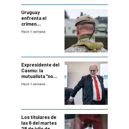
Uruguay
enfrenta el
crimen
organizado con
Hace 1 semana
capacidades “de
otra época”,
aseguró
especialista en
seguridad
Expresidente del
Casmu: la
mutualista “no
está para pagar”
Hace 1 semana
a interventores
“amigos del
gobierno”
Los titulares de
las 6 del martes
28 de julio de