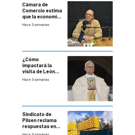
Cámara de
Comercio estima
que la economía
crecerá 1,6%
Hace 3 semanas
este año, pero
advierte una
desaceleración
del consumo
¿Cómo
impactará la
visita de León
XIV a Uruguay?
Hace 3 semanas
Sindicato de
Pilsen reclama
respuestas en
medio de
Hace 3 semanas