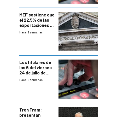
MEF sostiene que
el 22.5% de las
exportaciones a
EE.UU se verán
Hace 2 semanas
afectadas por la
suba arancelaria
de Trump
Los titulares de
las 6 del viernes
24 de julio de
2026
Hace 2 semanas
Tren Tram:
presentan