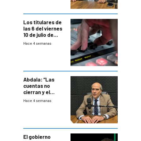
en general
Los titulares de
las 6 del viernes
10 de julio de
2026
Hace 4 semanas
Abdala: “Las
cuentas no
cierran y el
balance del
Hace 4 semanas
gobierno es
insatisfactorio”
El gobierno