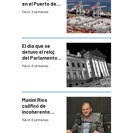
en el Puerto de
Montevideo
Hace 3 semanas
El día que se
detuvo el reloj
del Parlamento
para negociar
Hace 4 semanas
una Rendición de
Cuentas
Manini Ríos
calificó de
incoherente
decisión de
Hace 4 semanas
Coalición de no
votar Rendición