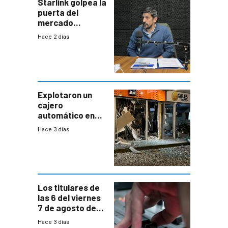
Starlink golpea la
puerta del
mercado
uruguayo y Antel
Hace 2 días
responde:
“Quizás no sea
Antel la que
tenga que estar
con mayor
miedo”
Explotaron un
cajero
automático en
Parque Miramar;
Hace 3 días
hay 3 detenidos
Los titulares de
las 6 del viernes
7 de agosto de
2026
Hace 3 días