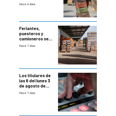
“desproporcionado”
Hace 6 días
el bloqueo de
accesos
Feriantes,
puesteros y
camioneros se
movilizaron en
Hace 7 días
rechazo a
cambios de
horario en UAM
Los titulares de
las 6 del lunes 3
de agosto de
2026
Hace 7 días