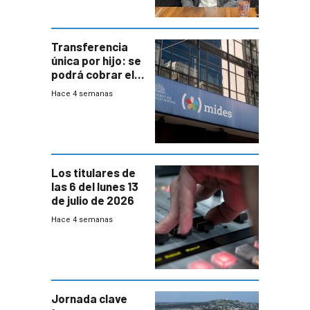
Transferencia
única por hijo: se
podrá cobrar el
100% en efectivo
Hace 4 semanas
y no habrá
trazabilidad del
Mides
Los titulares de
las 6 del lunes 13
de julio de 2026
Hace 4 semanas
Jornada clave