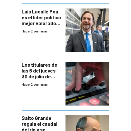
Luis Lacalle Pou
es el líder político
mejor valorado
del país, según
Hace 2 semanas
encuesta de
Equipos
Consultores
Los titulares de
las 6 del jueves
30 de julio de
2026
Hace 2 semanas
Salto Grande
regula el caudal
del río y se