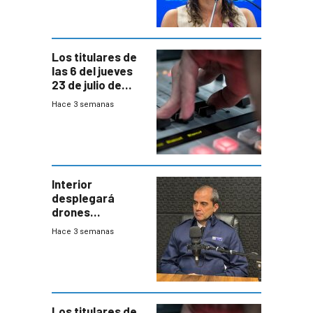
acuerdo entre
empresa y
gobierno
Los titulares de
las 6 del jueves
23 de julio de
2026
Hace 3 semanas
Interior
desplegará
drones
autónomos para
Hace 3 semanas
responder a
emergencias
desde agosto
Los titulares de