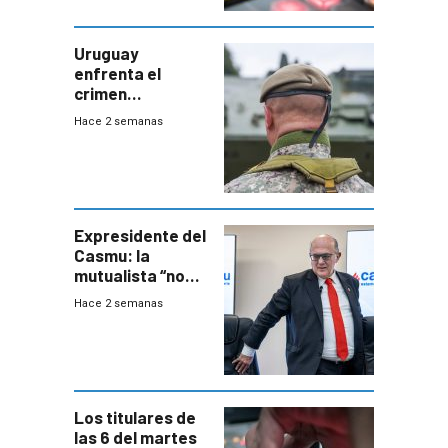
Uruguay
enfrenta el
crimen
organizado con
Hace 2 semanas
capacidades “de
otra época”,
aseguró
especialista en
seguridad
Expresidente del
Casmu: la
mutualista “no
está para pagar”
Hace 2 semanas
a interventores
“amigos del
gobierno”
Los titulares de
las 6 del martes