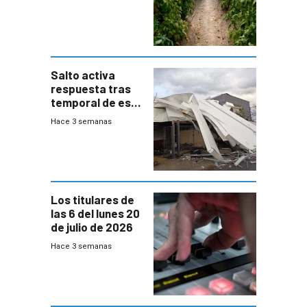
temporal en zona
de Salto
Salto activa
respuesta tras
temporal de este
sábado con
Hace 3 semanas
destrozos e
impacto a la
granja
Los titulares de
las 6 del lunes 20
de julio de 2026
Hace 3 semanas