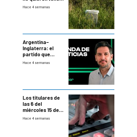
cerca una planta
Hace 4 semanas
de tratamiento
de residuos e
impulsan
plebiscito
departamental
Argentina–
Inglaterra: el
partido que
nunca termina
Hace 4 semanas
Los titulares de
las 6 del
miércoles 15 de
julio de 2026
Hace 4 semanas