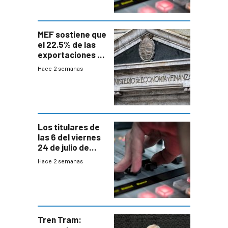
MEF sostiene que
el 22.5% de las
exportaciones a
EE.UU se verán
Hace 2 semanas
afectadas por la
suba arancelaria
de Trump
Los titulares de
las 6 del viernes
24 de julio de
2026
Hace 2 semanas
Tren Tram: