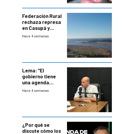
Federación Rural
rechaza represa
en Casupá y
firma demanda
Hace 4 semanas
del PN
Lema: “El
gobierno tiene
una agenda
destructiva”
Hace 4 semanas
¿Por qué se
discute cómo los