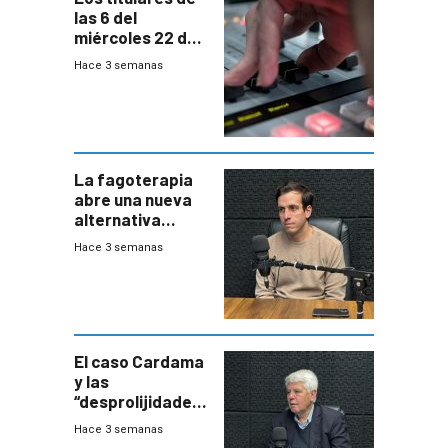
las 6 del
miércoles 22 de
julio de 2026
Hace 3 semanas
La fagoterapia
abre una nueva
alternativa
contra bacterias
Hace 3 semanas
resistentes:
Uruguay
exportará a Chile
terapia
innovadora
El caso Cardama
y las
“desprolijidades”
que la
Hace 3 semanas
investigadora ha