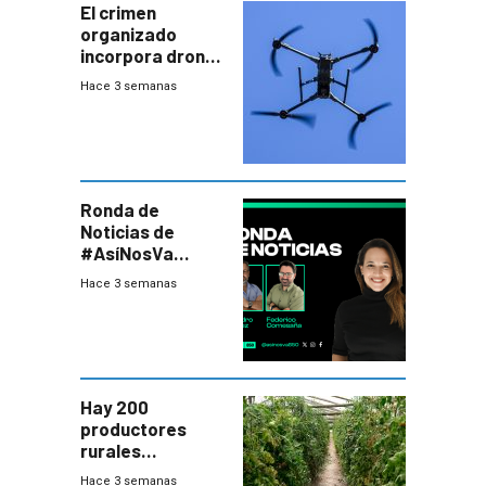
El crimen
organizado
incorpora drones
y abre un nuevo
Hace 3 semanas
desafío para la
seguridad
Ronda de
Noticias de
#AsíNosVa
(20/7/26)
Hace 3 semanas
Hay 200
productores
rurales
afectados tras
Hace 3 semanas