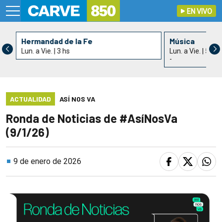
EN VIVO
Hermandad de la Fe
Música
Lun. a Vie. | 3 hs
Lun. a Vie. | 5 hs
-
ACTUALIDAD
ASÍ NOS VA
Ronda de Noticias de #AsíNosVa
(9/1/26)
9 de enero de 2026