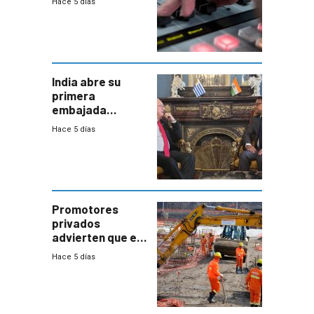
Hace 5 días
India abre su
primera
embajada
residente en
Hace 5 días
Uruguay y crecen
las expectativas
por un vínculo
comercial con
enorme
potencial
Promotores
privados
advierten que el
nuevo convenio
Hace 5 días
de la
construcción
aumentará
costos y obligará