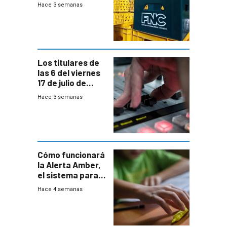
medio de
Hace 3 semanas
conversaciones
entre el gobierno
y FNC
Los titulares de
las 6 del viernes
17 de julio de
2026
Hace 3 semanas
Cómo funcionará
la Alerta Amber,
el sistema para
la búsqueda
Hace 4 semanas
temprana de
menores
ausentes