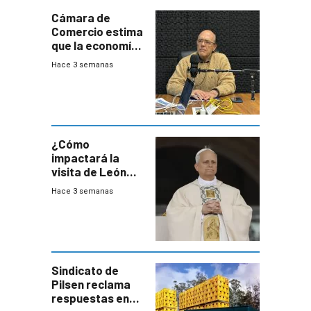
Cámara de
Comercio estima
que la economía
crecerá 1,6%
Hace 3 semanas
este año, pero
advierte una
desaceleración
del consumo
¿Cómo
impactará la
visita de León
XIV a Uruguay?
Hace 3 semanas
Sindicato de
Pilsen reclama
respuestas en