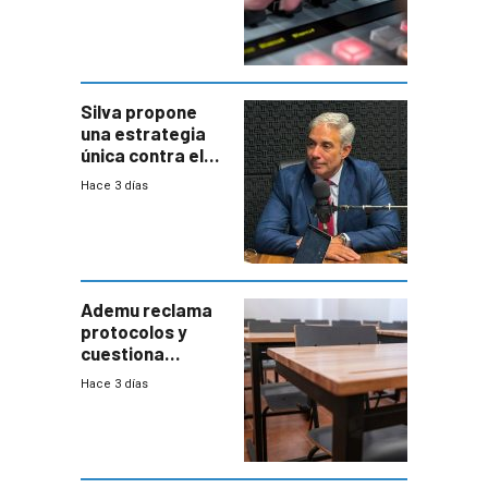
Silva propone
una estrategia
única contra el
narcotráfico y
Hace 3 días
mayor
coordinación
entre Interior y
Defensa
Ademu reclama
protocolos y
cuestiona
demora de
Hace 3 días
Primaria ante
docente con
antecedentes de
violencia