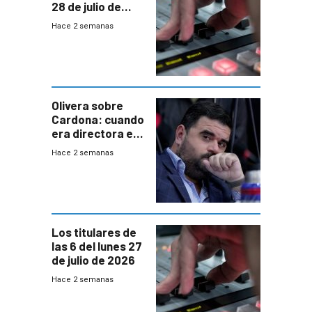
28 de julio de
2026
Hace 2 semanas
Olivera sobre
Cardona: cuando
era directora en
UTE “no era muy
Hace 2 semanas
afín” a HIF Global
Los titulares de
las 6 del lunes 27
de julio de 2026
Hace 2 semanas