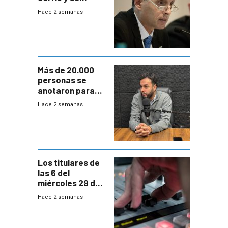
prepara para un
Hace 2 semanas
escenario de
fuertes crecidas
Más de 20.000
personas se
anotaron para
las pruebas
Hace 2 semanas
Acredita que la
ANEP impulsa
para terminar
Bachillerato
Los titulares de
las 6 del
miércoles 29 de
julio de 2026
Hace 2 semanas