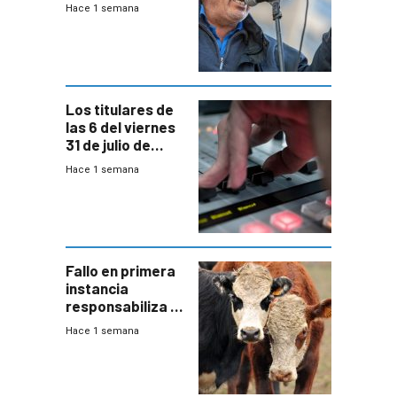
meses sin
Hace 1 semana
convenio
colectivo”
Los titulares de
las 6 del viernes
31 de julio de
2026
Hace 1 semana
Fallo en primera
instancia
responsabiliza al
Estado por falta
Hace 1 semana
de controles en
República
Ganadera