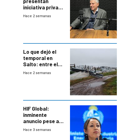
presentan
iniciativa privada
para una red de
Hace 2 semanas
cinco líneas en el
área
metropolitana
Lo que dejó el
temporal en
Salto: entre el
impacto
Hace 2 semanas
emocional y las
pérdidas sin
seguro
HIF Global:
inminente
anuncio pese a
declaración de
Hace 3 semanas
Cardona y
“demoras” en