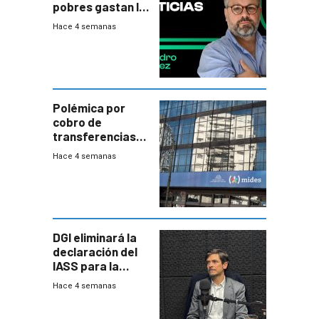
pobres gastan la
plata?
Hace 4 semanas
Polémica por
cobro de
transferencias
del Mides en
Hace 4 semanas
efectivo
DGI eliminará la
declaración del
IASS para la
mayoría de los
Hace 4 semanas
jubilados