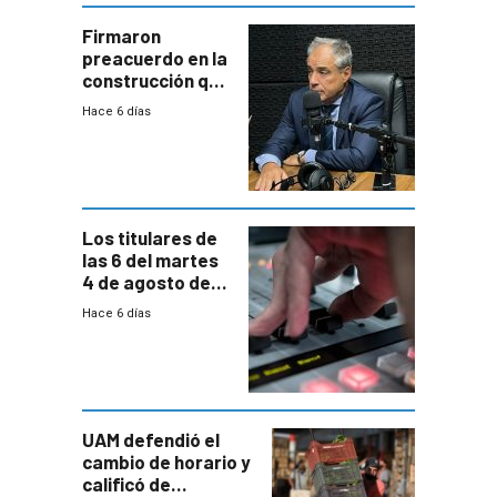
a revisar
proyectos
Firmaron
preacuerdo en la
construcción que
comprende
Hace 6 días
reducción
paulatina de
carga horaria
Los titulares de
las 6 del martes
4 de agosto de
2026
Hace 6 días
UAM defendió el
cambio de horario y
calificó de