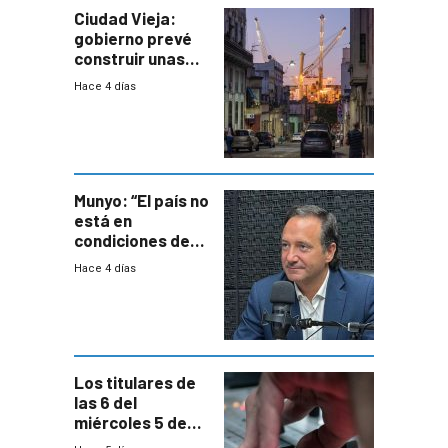
Ciudad Vieja:
gobierno prevé
construir unas
mil viviendas en
Hace 4 días
un plan de
repoblamiento,
entre siete y
ocho años
Munyo: “El país no
está en
condiciones de
enfrentar una
Hace 4 días
reducción de la
semana laboral”
Los titulares de
las 6 del
miércoles 5 de
agosto de 2026