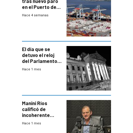
tras nuevo paro
en el Puerto de
Montevideo
Hace 4 semanas
El día que se
detuvo el reloj
del Parlamento
para negociar
Hace 1 mes
una Rendición de
Cuentas
Manini Ríos
calificó de
incoherente
decisión de
Hace 1 mes
Coalición de no
votar Rendición