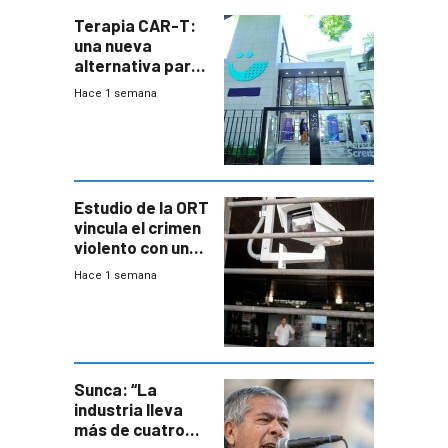
Terapia CAR-T:
una nueva
alternativa para
niños y
Hace 1 semana
adolescentes
con cáncer
Estudio de la ORT
vincula el crimen
violento con una
menor creación
Hace 1 semana
de empresas
formales en el
área
metropolitana
Sunca: “La
industria lleva
más de cuatro