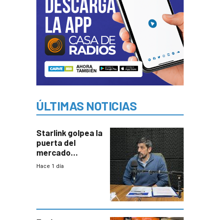
ÚLTIMAS NOTICIAS
Starlink golpea la
puerta del
mercado
uruguayo y Antel
Hace 1 día
responde:
“Quizás no sea
Antel la que
tenga que estar
con mayor