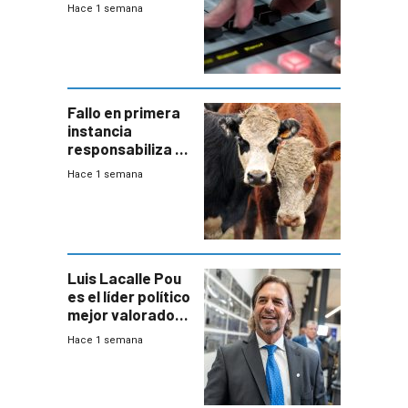
2026
Hace 1 semana
Fallo en primera
instancia
responsabiliza al
Estado por falta
Hace 1 semana
de controles en
República
Ganadera
Luis Lacalle Pou
es el líder político
mejor valorado
del país, según
Hace 1 semana
encuesta de
Equipos
Consultores