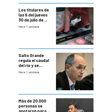
Los titulares de
las 6 del jueves
30 de julio de
2026
Hace 1 semana
Salto Grande
regula el caudal
del río y se
prepara para un
Hace 1 semana
escenario de
fuertes crecidas
Más de 20.000
personas se
anotaron para