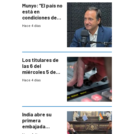
Munyo: “El país no
está en
condiciones de
enfrentar una
Hace 4 días
reducción de la
semana laboral”
Los titulares de
las 6 del
miércoles 5 de
agosto de 2026
Hace 4 días
India abre su
primera
embajada
residente en