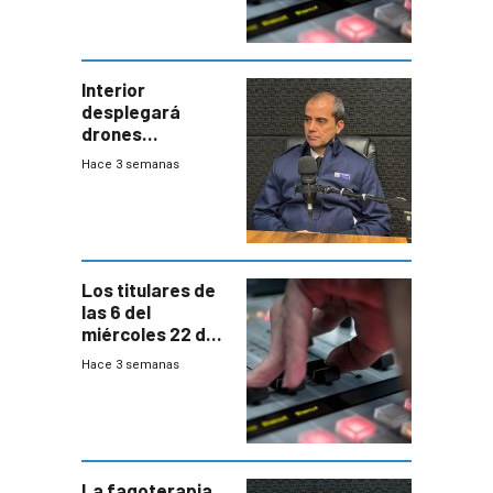
Interior
desplegará
drones
autónomos para
Hace 3 semanas
responder a
emergencias
desde agosto
Los titulares de
las 6 del
miércoles 22 de
julio de 2026
Hace 3 semanas
La fagoterapia