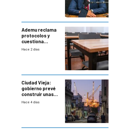
coordinación
entre Interior y
Defensa
Ademu reclama
protocolos y
cuestiona
demora de
Hace 2 días
Primaria ante
docente con
antecedentes de
violencia
Ciudad Vieja:
gobierno prevé
construir unas
mil viviendas en
Hace 4 días
un plan de
repoblamiento,
entre siete y
ocho años