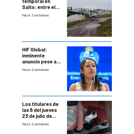
temporal en
Salto: entre el
impacto
Hace 2 semanas
emocional y las
pérdidas sin
seguro
HIF Global:
inminente
anuncio pese a
declaración de
Hace 2 semanas
Cardona y
“demoras” en
acuerdo entre
empresa y
gobierno
Los titulares de
las 6 del jueves
23 de julio de
2026
Hace 2 semanas