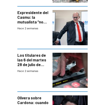
especialista en
seguridad
Expresidente del
Casmu: la
mutualista “no
está para pagar”
Hace 2 semanas
a interventores
“amigos del
gobierno”
Los titulares de
las 6 del martes
28 de julio de
2026
Hace 2 semanas
Olivera sobre
Cardona: cuando