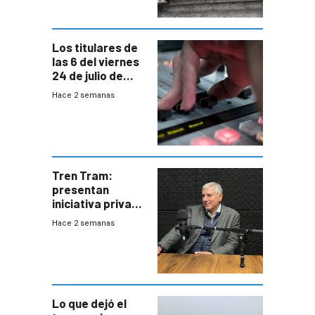
de Trump
Los titulares de
las 6 del viernes
24 de julio de
2026
Hace 2 semanas
Tren Tram:
presentan
iniciativa privada
para una red de
Hace 2 semanas
cinco líneas en el
área
metropolitana
Lo que dejó el