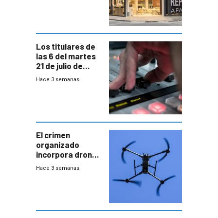
Los titulares de
las 6 del martes
21 de julio de
2026
Hace 3 semanas
El crimen
organizado
incorpora drones
y abre un nuevo
Hace 3 semanas
desafío para la
seguridad