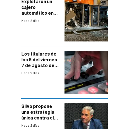
miedo”
Explotaron un
cajero
automático en
Parque Miramar;
Hace 2 días
hay 3 detenidos
Los titulares de
las 6 del viernes
7 de agosto de
2026
Hace 2 días
Silva propone
una estrategia
única contra el
narcotráfico y
Hace 2 días
mayor