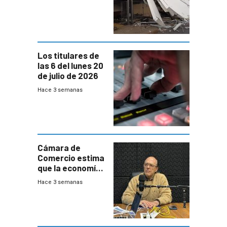
destrozos e
impacto a la
granja
Los titulares de
las 6 del lunes 20
de julio de 2026
Hace 3 semanas
Cámara de
Comercio estima
que la economía
crecerá 1,6%
Hace 3 semanas
este año, pero
advierte una
desaceleración
del consumo