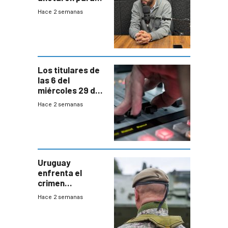
las pruebas
Hace 2 semanas
Acredita que la
ANEP impulsa
para terminar
Bachillerato
Los titulares de
las 6 del
miércoles 29 de
julio de 2026
Hace 2 semanas
Uruguay
enfrenta el
crimen
organizado con
Hace 2 semanas
capacidades “de
otra época”,
aseguró