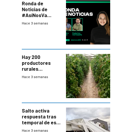
Ronda de
Noticias de
#AsíNosVa
(20/7/26)
Hace 3 semanas
Hay 200
productores
rurales
afectados tras
Hace 3 semanas
temporal en zona
de Salto
Salto activa
respuesta tras
temporal de este
sábado con
Hace 3 semanas