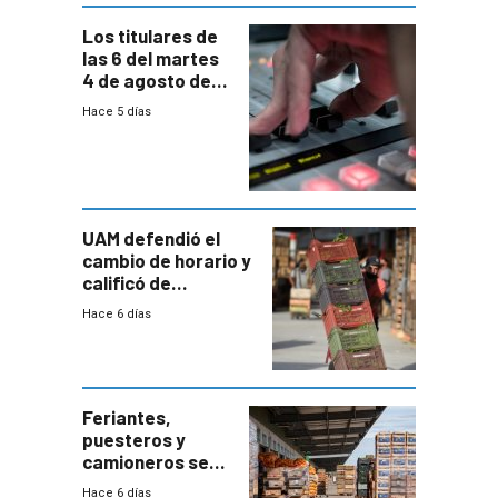
Los titulares de
las 6 del martes
4 de agosto de
2026
Hace 5 días
UAM defendió el
cambio de horario y
calificó de
“desproporcionado”
Hace 6 días
el bloqueo de
accesos
Feriantes,
puesteros y
camioneros se
movilizaron en
Hace 6 días