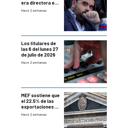
era directora en
UTE “no era muy
Hace 2 semanas
afín” a HIF Global
Los titulares de
las 6 del lunes 27
de julio de 2026
Hace 2 semanas
MEF sostiene que
el 22.5% de las
exportaciones a
EE.UU se verán
Hace 2 semanas
afectadas por la
suba arancelaria