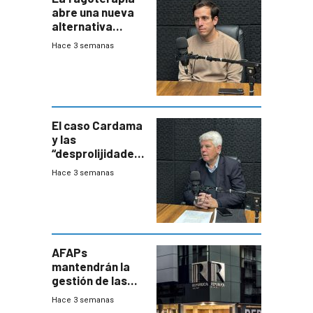
abre una nueva
alternativa
contra bacterias
Hace 3 semanas
resistentes:
Uruguay
exportará a Chile
terapia
innovadora
El caso Cardama
y las
“desprolijidades”
que la
Hace 3 semanas
investigadora ha
encontrado
AFAPs
mantendrán la
gestión de las
cuentas
Hace 3 semanas
individuales