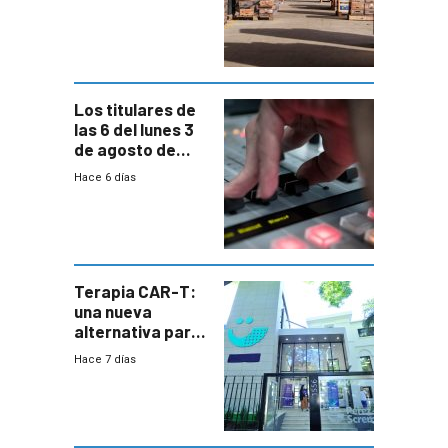
rechazo a
cambios de
horario en UAM
Los titulares de
las 6 del lunes 3
de agosto de
2026
Hace 6 días
Terapia CAR-T:
una nueva
alternativa para
niños y
Hace 7 días
adolescentes
con cáncer