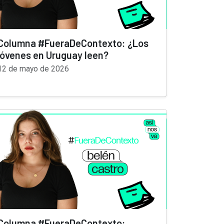
Columna #FueraDeContexto: ¿Los
jóvenes en Uruguay leen?
12 de mayo de 2026
Columna #FueraDeContexto: