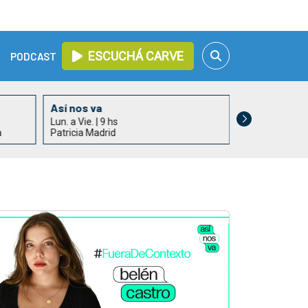
ESCUCHÁ CARVE
PODCAST
Así nos va
Valor Agreg
Lun. a Vie. | 9 hs
Lun. a Vie. | 11
a
Patricia Madrid
Martín Olaverr