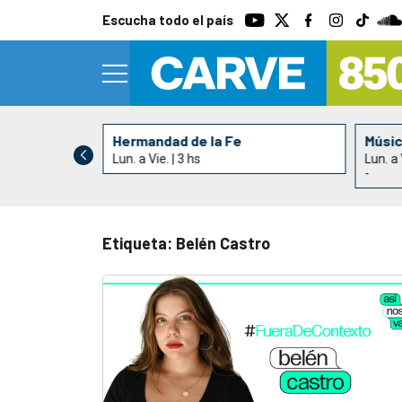
Escucha todo el país
Yerbas
Hermandad de la Fe
Músi
Lun. a Vie. | 3 hs
Lun. a 
-
Etiqueta: Belén Castro