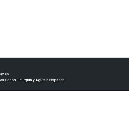
om.uy
or Carlos Fleurquin y Agustín Nopitsch