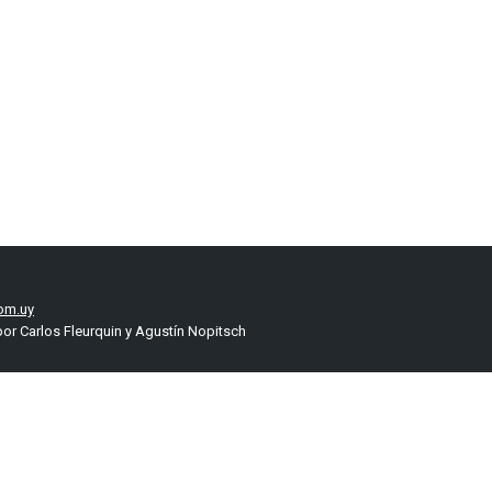
om.uy
or Carlos Fleurquin y Agustín Nopitsch