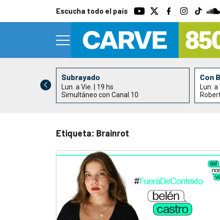
Escucha todo el país
Subrayado
Con 
Lun. a Vie. | 19 hs
Lun. a 
0
Simultáneo con Canal 10
Rober
Etiqueta: Brainrot