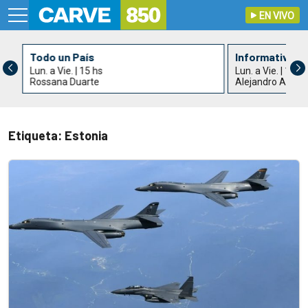
EN VIVO
Todo un País
Informativo C
Lun. a Vie. | 15 hs
Lun. a Vie. | 17 h
Rossana Duarte
Alejandro Acle
Etiqueta: Estonia