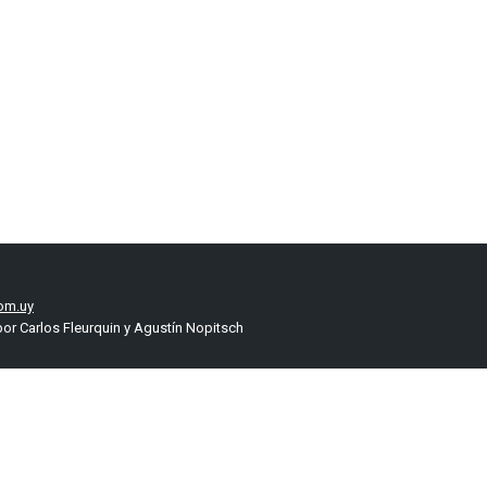
om.uy
or Carlos Fleurquin y Agustín Nopitsch