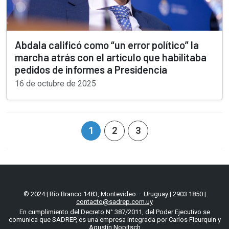
Abdala calificó como “un error político” la
marcha atrás con el artículo que habilitaba
pedidos de informes a Presidencia
16 de octubre de 2025
1
2
3
© 2024 | Río Branco 1483, Montevideo – Uruguay | 2903 1850 |
contacto@sadrep.com.uy
En cumplimiento del Decreto N° 387/2011, del Poder Ejecutivo se
comunica que SADREP, es una empresa integrada por Carlos Fleurquin y
Agustín Nopitsch