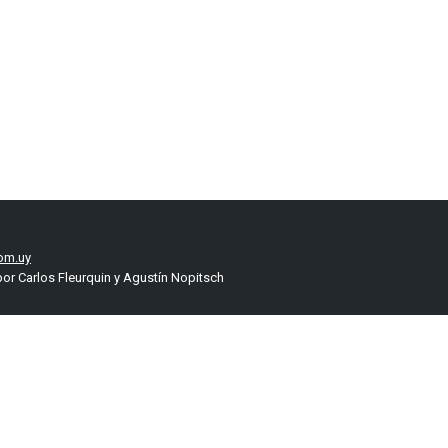
om.uy
or Carlos Fleurquin y Agustín Nopitsch