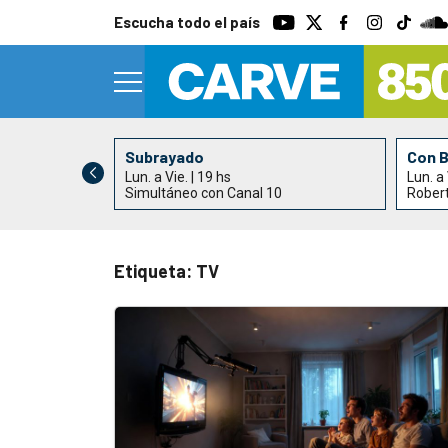
Escucha todo el país
Subrayado
Con 
Lun. a Vie. | 19 hs
Lun. a 
0
Simultáneo con Canal 10
Rober
Etiqueta: TV