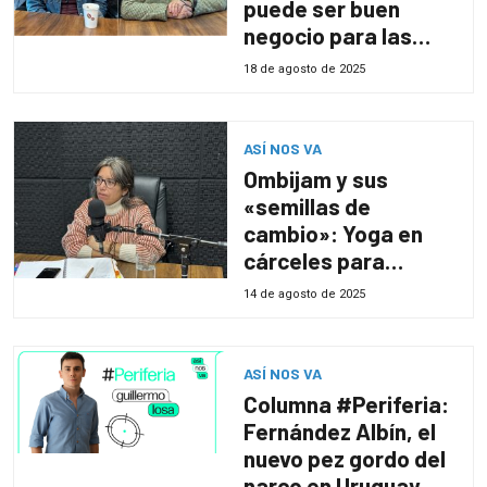
puede ser buen
negocio para las
empresas
18 de agosto de 2025
uruguayas
ASÍ NOS VA
Ombijam y sus
«semillas de
cambio»: Yoga en
cárceles para
trabajar en
14 de agosto de 2025
rehabilitación
ASÍ NOS VA
Columna #Periferia:
Fernández Albín, el
nuevo pez gordo del
narco en Uruguay