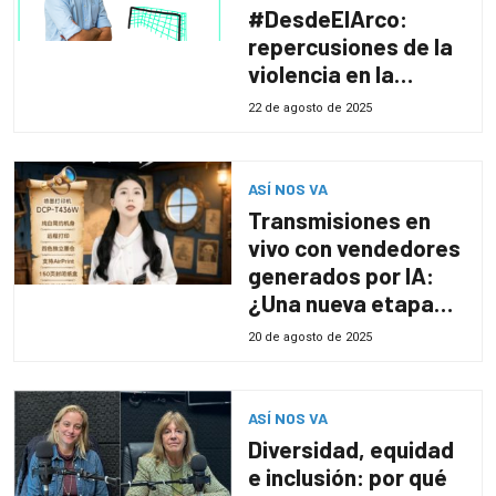
#DesdeElArco:
repercusiones de la
violencia en la
Sudamericana y la
22 de agosto de 2025
previa de la fecha
del Clausura
ASÍ NOS VA
Transmisiones en
vivo con vendedores
generados por IA:
¿Una nueva etapa
del comercio
20 de agosto de 2025
electrónico?
ASÍ NOS VA
Diversidad, equidad
e inclusión: por qué