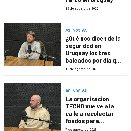
13 de agosto de 2025
ASÍ NOS VA
¿Qué nos dicen de la
seguridad en
Uruguay los tres
baleados por día que
llegan a atenderse a
12 de agosto de 2025
ASSE?
ASÍ NOS VA
La organización
TECHO vuelve a la
calle a recolectar
fondos para
construir viviendas
7 de agosto de 2025