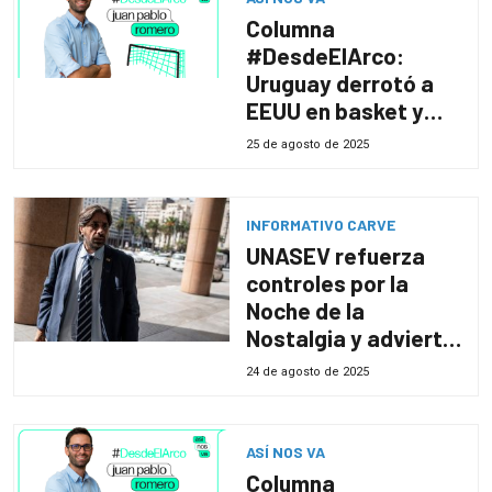
Columna
#DesdeElArco:
Uruguay derrotó a
EEUU en basket y
qué dejó la fecha del
25 de agosto de 2025
Clausura
INFORMATIVO CARVE
UNASEV refuerza
controles por la
Noche de la
Nostalgia y advierte
sobre uso del celular
24 de agosto de 2025
al volante
ASÍ NOS VA
Columna