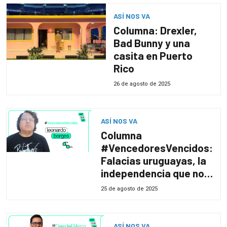
guardián de la niñez
y la adolescencia»
ASÍ NOS VA
Columna: Drexler,
Bad Bunny y una
casita en Puerto
Rico
26 de agosto de 2025
ASÍ NOS VA
Columna
#VencedoresVencidos:
Falacias uruguayas, la
independencia que no
fue
25 de agosto de 2025
ASÍ NOS VA