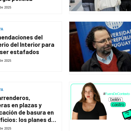
 de 2025
VA
endaciones del
erio del Interior para
 ser estafados
 de 2025
VA
arrenderos,
ras en plazas y
icación de basura en
ificios: los planes de
para limpiar la mugre
 de 2025