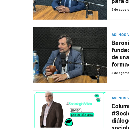
para d
Neptu
5 de agost
ASÍ NOS 
Baroni
fundad
de una
formac
a la m
4 de agost
ASÍ NOS 
Colum
#Socio
diálog
sociol