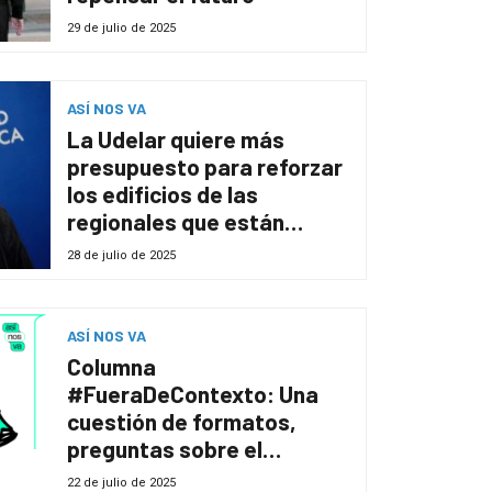
29 de julio de 2025
ASÍ NOS VA
La Udelar quiere más
presupuesto para reforzar
los edificios de las
regionales que están
“desbordadas”, asegura
28 de julio de 2025
nuevo rector
ASÍ NOS VA
Columna
#FueraDeContexto: Una
cuestión de formatos,
preguntas sobre el
periodismo
22 de julio de 2025