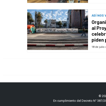
en Mo
ASÍ NOS 
Organi
al Pro
celebr
piden 
del rí
18 de julio
© 202
En cumplimiento del Decreto N° 387/20