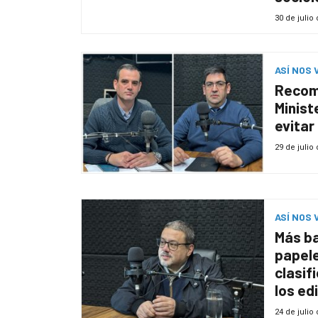
30 de julio
ASÍ NOS 
Recom
Minist
evitar
29 de julio
ASÍ NOS 
Más b
papele
clasif
los ed
la IM 
24 de julio