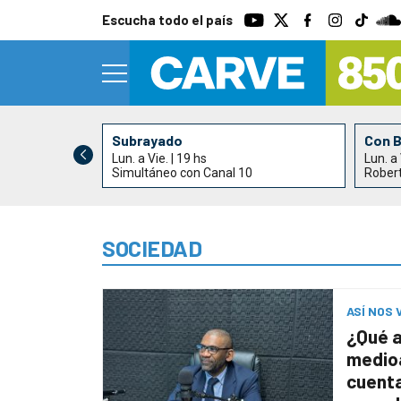
Escucha todo el país
Subrayado
Con 
Lun. a Vie. | 19 hs
Lun. a 
0
Simultáneo con Canal 10
Rober
SOCIEDAD
ASÍ NOS 
¿Qué 
medio
cuenta