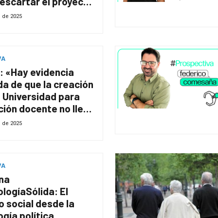
escartar el proyecto
no/Arazatí?
o de 2025
VA
: «Hay evidencia
a de que la creación
 Universidad para
ión docente no lleva
ejora de la calidad»
o de 2025
VA
na
logíaSólida: El
o social desde la
ogía política