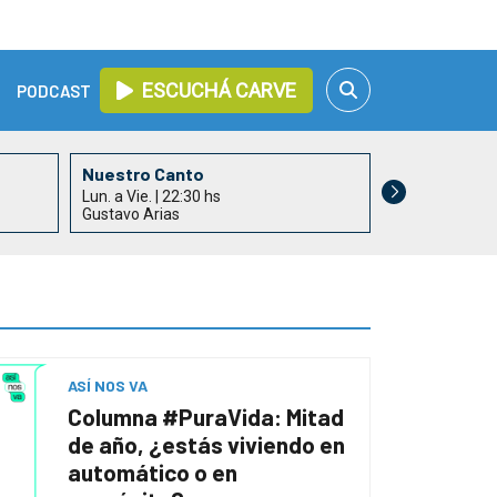
ESCUCHÁ CARVE
PODCAST
Nuestro Canto
Lun. a Vie. | 22:30 hs
Gustavo Arias
ASÍ NOS VA
Columna #PuraVida: Mitad
de año, ¿estás viviendo en
automático o en