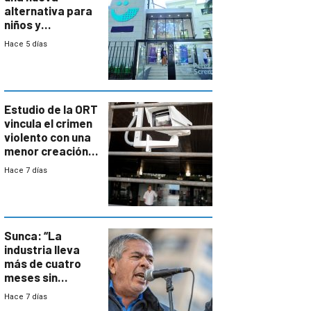
alternativa para
niños y
adolescentes
Hace 5 días
con cáncer
Estudio de la ORT
vincula el crimen
violento con una
menor creación
de empresas
Hace 7 días
formales en el
área
metropolitana
Sunca: “La
industria lleva
más de cuatro
meses sin
convenio
Hace 7 días
colectivo”