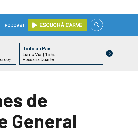
ESCUCHÁ CARVE
PODCAST
Todo un País
Informativo 
Lun. a Vie. | 15 hs
Lun. a Vie. | 17
hordoy
Rossana Duarte
Alejandro Acle
nes de
le General