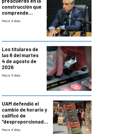
preacuerdo en la
construcción que
comprende
reducción
Hace 3 días
paulatina de
carga horaria
Los titulares de
las 6 del martes
4 de agosto de
2026
Hace 3 días
UAM defendió el
cambio de horario y
calificó de
“desproporcionado”
el bloqueo de
Hace 4 días
accesos