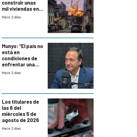
construir unas
mil viviendas en
un plan de
Hace 2 días
repoblamiento,
entre siete y
ocho años
Munyo: “El país no
está en
condiciones de
enfrentar una
reducción de la
Hace 2 días
semana laboral”
Los titulares de
las 6 del
miércoles 5 de
agosto de 2026
Hace 2 días