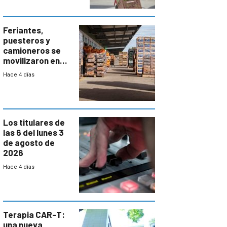
Feriantes,
puesteros y
camioneros se
movilizaron en
rechazo a
Hace 4 días
cambios de
horario en UAM
Los titulares de
las 6 del lunes 3
de agosto de
2026
Hace 4 días
Terapia CAR-T:
una nueva