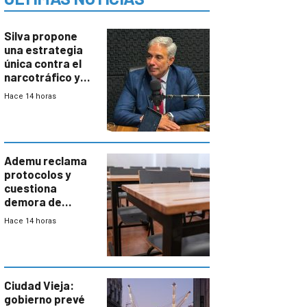
Silva propone
una estrategia
única contra el
narcotráfico y
mayor
Hace 14 horas
coordinación
entre Interior y
Defensa
Ademu reclama
protocolos y
cuestiona
demora de
Primaria ante
Hace 14 horas
docente con
antecedentes de
violencia
Ciudad Vieja:
gobierno prevé