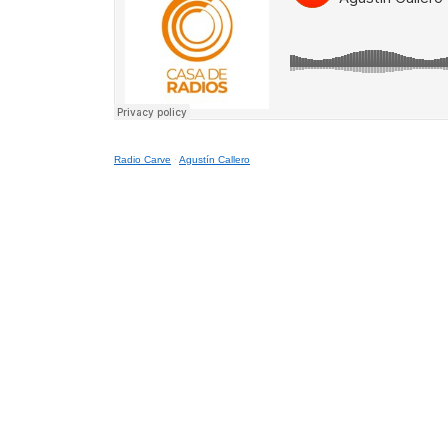
Radio Carve
·
Agustín Callero