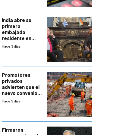
India abre su
primera
embajada
residente en
Uruguay y crecen
Hace 3 días
las expectativas
por un vínculo
comercial con
enorme
potencial
Promotores
privados
advierten que el
nuevo convenio
de la
Hace 3 días
construcción
aumentará
costos y obligará
a revisar
proyectos
Firmaron