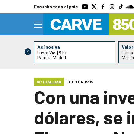
Escucha todo el país
Así nos va
Valor
Lun. a Vie. | 9 hs
Lun. a 
 Nogueira
Patricia Madrid
Martín
ACTUALIDAD
TODO UN PAÍS
Con una inve
dólares, se 