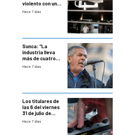
violento con una
menor creación
Hace 7 días
de empresas
formales en el
área
metropolitana
Sunca: “La
industria lleva
más de cuatro
meses sin
Hace 7 días
convenio
colectivo”
Los titulares de
las 6 del viernes
31 de julio de
2026
Hace 7 días