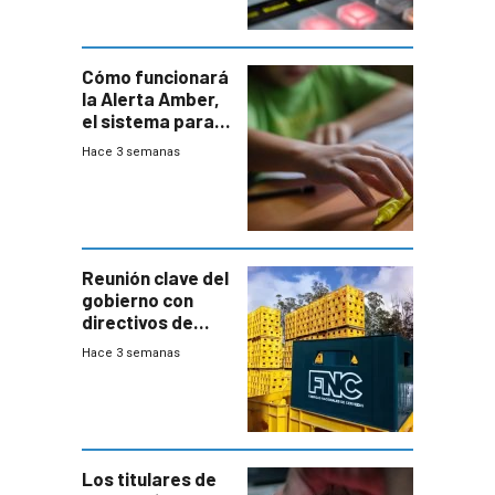
Cómo funcionará
la Alerta Amber,
el sistema para
la búsqueda
Hace 3 semanas
temprana de
menores
ausentes
Reunión clave del
gobierno con
directivos de
Fábricas
Hace 3 semanas
Nacionales de
Cervezas
Los titulares de