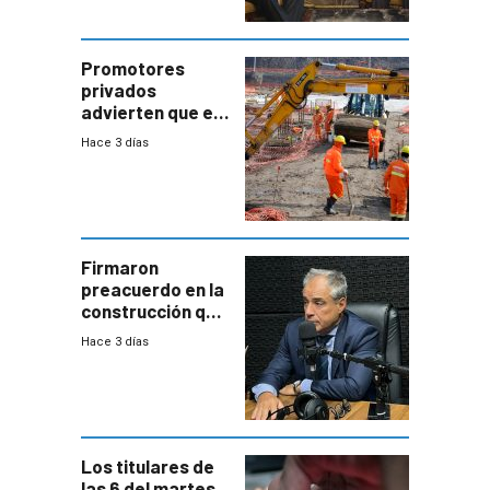
comercial con
enorme
potencial
Promotores
privados
advierten que el
nuevo convenio
Hace 3 días
de la
construcción
aumentará
costos y obligará
a revisar
proyectos
Firmaron
preacuerdo en la
construcción que
comprende
Hace 3 días
reducción
paulatina de
carga horaria
Los titulares de
las 6 del martes