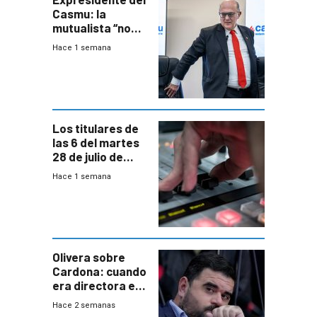
Casmu: la
mutualista “no
está para pagar”
Hace 1 semana
a interventores
“amigos del
gobierno”
Los titulares de
las 6 del martes
28 de julio de
2026
Hace 1 semana
Olivera sobre
Cardona: cuando
era directora en
UTE “no era muy
Hace 2 semanas
afín” a HIF Global