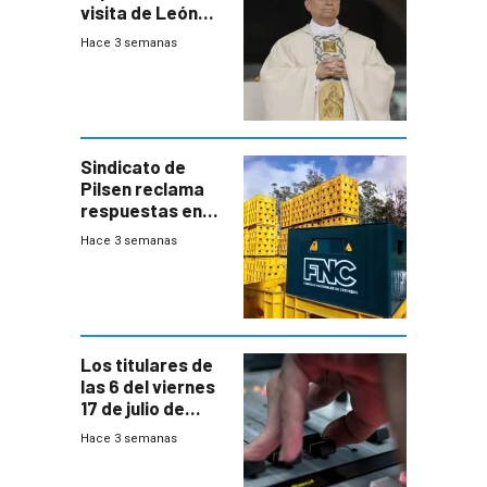
visita de León
XIV a Uruguay?
Hace 3 semanas
Sindicato de
Pilsen reclama
respuestas en
medio de
Hace 3 semanas
conversaciones
entre el gobierno
y FNC
Los titulares de
las 6 del viernes
17 de julio de
2026
Hace 3 semanas