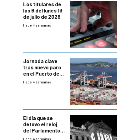
Los titulares de
las 6 del lunes 13
de julio de 2026
Hace 4 semanas
Jornada clave
tras nuevo paro
en el Puerto de
Montevideo
Hace 4 semanas
El día que se
detuvo el reloj
del Parlamento
para negociar
Hace 4 semanas