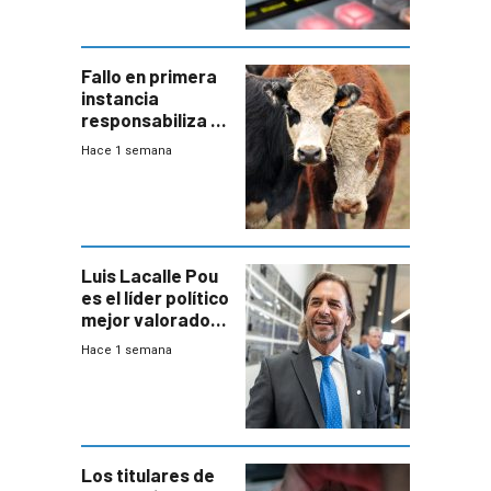
Fallo en primera
instancia
responsabiliza al
Estado por falta
Hace 1 semana
de controles en
República
Ganadera
Luis Lacalle Pou
es el líder político
mejor valorado
del país, según
Hace 1 semana
encuesta de
Equipos
Consultores
Los titulares de