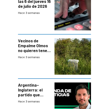
las 6 del jueves 16
de julio de 2026
Hace 3 semanas
Vecinos de
Empalme Olmos
no quieren tener
cerca una planta
Hace 3 semanas
de tratamiento
de residuos e
impulsan
plebiscito
departamental
Argentina–
Inglaterra: el
partido que
nunca termina
Hace 3 semanas