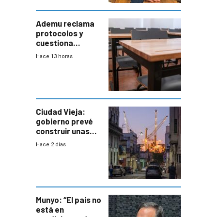
Defensa
Ademu reclama
protocolos y
cuestiona
demora de
Hace 13 horas
Primaria ante
docente con
antecedentes de
violencia
Ciudad Vieja:
gobierno prevé
construir unas
mil viviendas en
Hace 2 días
un plan de
repoblamiento,
entre siete y
ocho años
Munyo: “El país no
está en