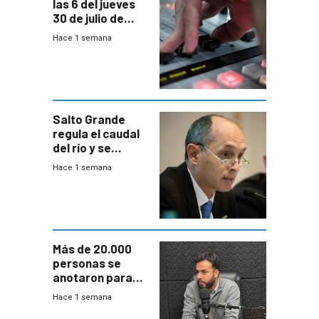
las 6 del jueves
30 de julio de
2026
Hace 1 semana
Salto Grande
regula el caudal
del río y se
prepara para un
Hace 1 semana
escenario de
fuertes crecidas
Más de 20.000
personas se
anotaron para
las pruebas
Hace 1 semana
Acredita que la