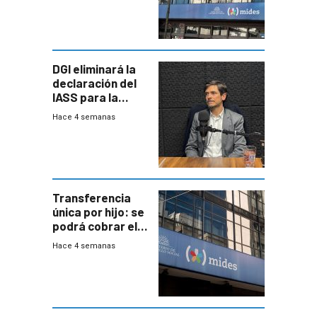
DGI eliminará la
declaración del
IASS para la
mayoría de los
Hace 4 semanas
jubilados
Transferencia
única por hijo: se
podrá cobrar el
100% en efectivo
Hace 4 semanas
y no habrá
trazabilidad del
Mides