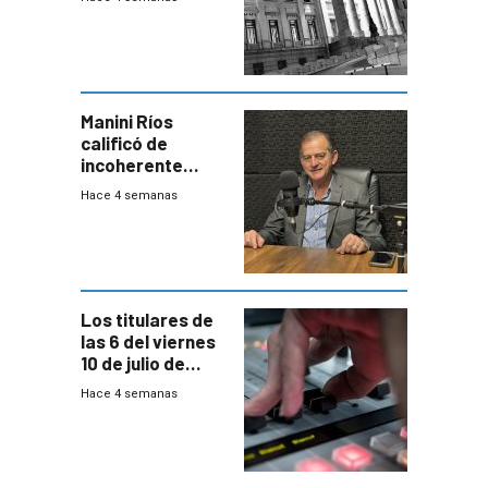
una Rendición de
Cuentas
Manini Ríos
calificó de
incoherente
decisión de
Hace 4 semanas
Coalición de no
votar Rendición
en general
Los titulares de
las 6 del viernes
10 de julio de
2026
Hace 4 semanas