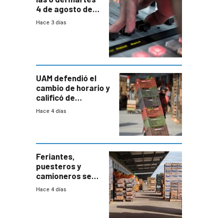
4 de agosto de
2026
Hace 3 días
UAM defendió el
cambio de horario y
calificó de
“desproporcionado”
Hace 4 días
el bloqueo de
accesos
Feriantes,
puesteros y
camioneros se
movilizaron en
Hace 4 días
rechazo a
cambios de
horario en UAM