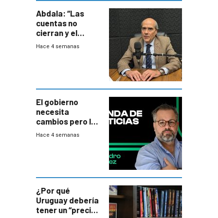
Abdala: “Las
cuentas no
cierran y el
balance del
Hace 4 semanas
gobierno es
insatisfactorio”
El gobierno
necesita
cambios pero los
ministros tienen
Hace 4 semanas
mejor imagen
que el presidente
¿Por qué
Uruguay debería
tener un “precio