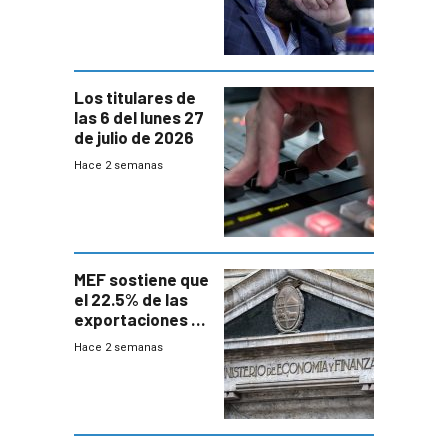
Los titulares de
las 6 del lunes 27
de julio de 2026
Hace 2 semanas
MEF sostiene que
el 22.5% de las
exportaciones a
EE.UU se verán
Hace 2 semanas
afectadas por la
suba arancelaria
de Trump