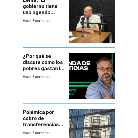
gobierno tiene
una agenda
destructiva”
Hace 3 semanas
¿Por qué se
discute cómo los
pobres gastan la
plata?
Hace 3 semanas
Polémica por
cobro de
transferencias
del Mides en
Hace 3 semanas
efectivo