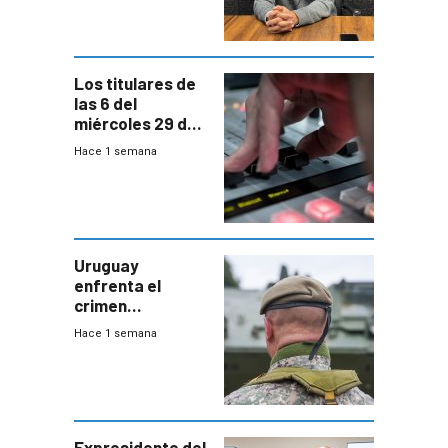
ANEP impulsa
para terminar
Bachillerato
Los titulares de
las 6 del
miércoles 29 de
julio de 2026
Hace 1 semana
Uruguay
enfrenta el
crimen
organizado con
Hace 1 semana
capacidades “de
otra época”,
aseguró
especialista en
seguridad
Expresidente del