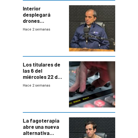
Interior
desplegará
drones
autónomos para
Hace 2 semanas
responder a
emergencias
desde agosto
Los titulares de
las 6 del
miércoles 22 de
julio de 2026
Hace 2 semanas
La fagoterapia
abre una nueva
alternativa