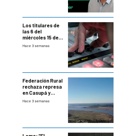
Los titulares de
las 6 del
miércoles 15 de
julio de 2026
Hace 3 semanas
Federación Rural
rechaza represa
en Casupá y
firma demanda
Hace 3 semanas
del PN
Lema: “El