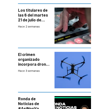
Los titulares de
las 6 del martes
21 de julio de
2026
Hace 2 semanas
El crimen
organizado
incorpora drones
y abre un nuevo
Hace 3 semanas
desafío para la
seguridad
Ronda de
Noticias de
#AsíNosVa