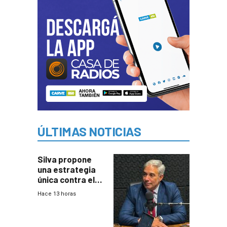
ÚLTIMAS NOTICIAS
Silva propone
una estrategia
única contra el
narcotráfico y
Hace 13 horas
mayor
coordinación
entre Interior y