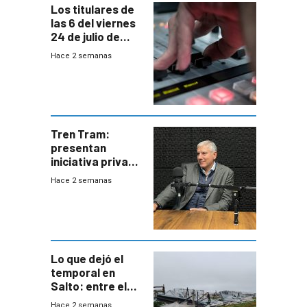
Los titulares de
las 6 del viernes
24 de julio de
2026
Hace 2 semanas
Tren Tram:
presentan
iniciativa privada
para una red de
Hace 2 semanas
cinco líneas en el
área
metropolitana
Lo que dejó el
temporal en
Salto: entre el
impacto
Hace 2 semanas