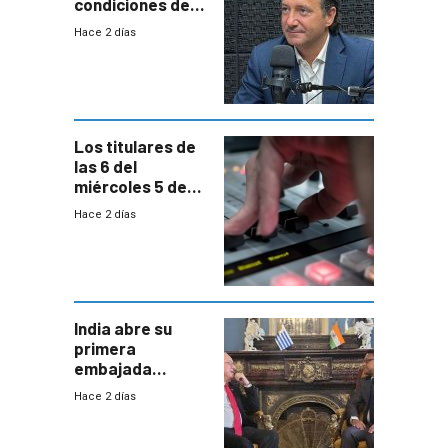
condiciones de
enfrentar una
Hace 2 días
reducción de la
semana laboral”
Los titulares de
las 6 del
miércoles 5 de
agosto de 2026
Hace 2 días
India abre su
primera
embajada
residente en
Hace 2 días
Uruguay y crecen
las expectativas
por un vínculo