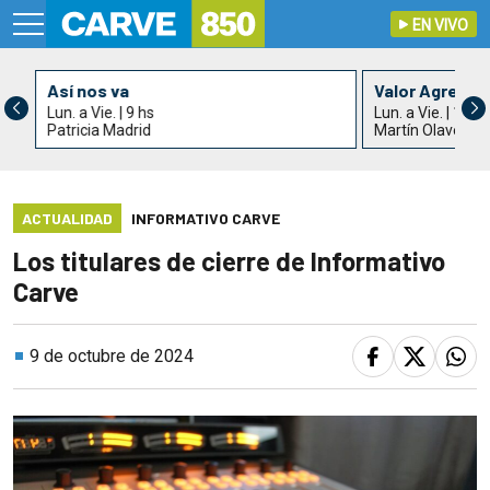
EN VIVO
Así nos va
Valor Agrega
Lun. a Vie. | 9 hs
Lun. a Vie. | 11 h
Patricia Madrid
Martín Olaverry
ACTUALIDAD
INFORMATIVO CARVE
Los titulares de cierre de Informativo
Carve
9 de octubre de 2024