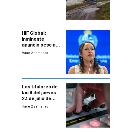
emocional y las
pérdidas sin
seguro
HIF Global:
inminente
anuncio pese a
declaración de
Hace 2 semanas
Cardona y
“demoras” en
acuerdo entre
empresa y
gobierno
Los titulares de
las 6 del jueves
23 de julio de
2026
Hace 2 semanas