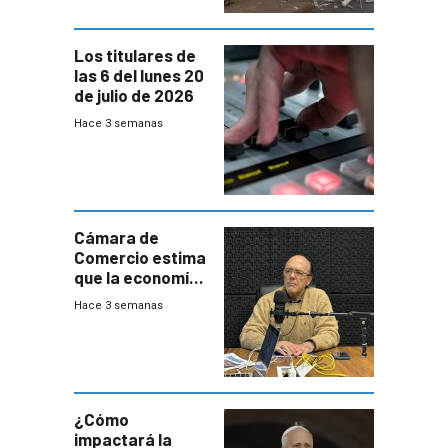
Los titulares de
las 6 del lunes 20
de julio de 2026
Hace 3 semanas
Cámara de
Comercio estima
que la economía
crecerá 1,6%
Hace 3 semanas
este año, pero
advierte una
desaceleración
del consumo
¿Cómo
impactará la