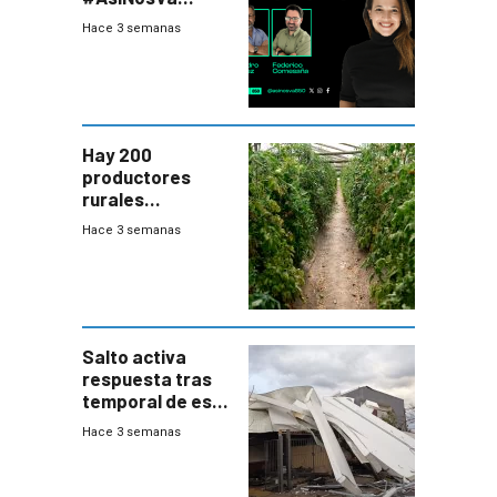
(20/7/26)
Hace 3 semanas
Hay 200
productores
rurales
afectados tras
Hace 3 semanas
temporal en zona
de Salto
Salto activa
respuesta tras
temporal de este
sábado con
Hace 3 semanas
destrozos e
impacto a la
granja