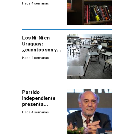
único” en los
Hace 4 semanas
libros que
permita “salvar”
a los libreros?
Los Ni-Ni en
Uruguay:
¿cuántos son y
en dónde están?
Hace 4 semanas
Partido
Independiente
presenta
demanda civil
Hace 4 semanas
para intentar
frenar Casupá