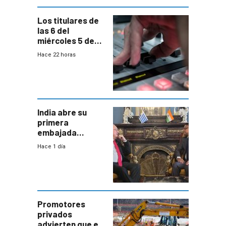
Los titulares de
las 6 del
miércoles 5 de
agosto de 2026
Hace 22 horas
India abre su
primera
embajada
residente en
Hace 1 día
Uruguay y crecen
las expectativas
por un vínculo
comercial con
enorme
potencial
Promotores
privados
advierten que el