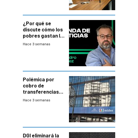
¿Por qué se
discute cómo los
pobres gastan la
plata?
Hace 3 semanas
Polémica por
cobro de
transferencias
del Mides en
Hace 3 semanas
efectivo
DGI eliminará la