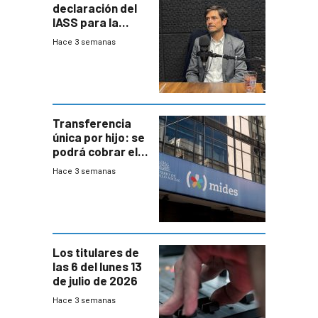
declaración del
IASS para la
mayoría de los
Hace 3 semanas
jubilados
Transferencia
única por hijo: se
podrá cobrar el
100% en efectivo
Hace 3 semanas
y no habrá
trazabilidad del
Mides
Los titulares de
las 6 del lunes 13
de julio de 2026
Hace 3 semanas