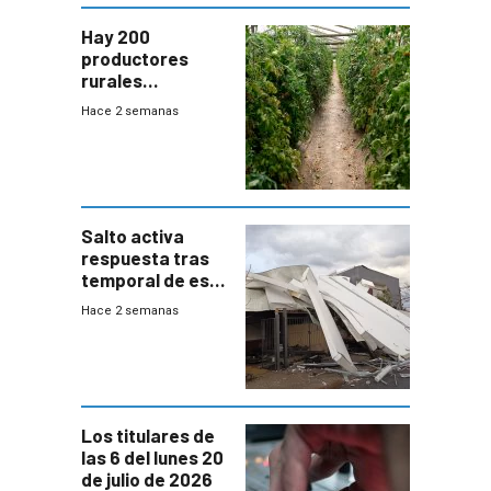
Hay 200
productores
rurales
afectados tras
Hace 2 semanas
temporal en zona
de Salto
Salto activa
respuesta tras
temporal de este
sábado con
Hace 2 semanas
destrozos e
impacto a la
granja
Los titulares de
las 6 del lunes 20
de julio de 2026