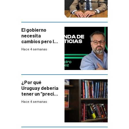
gobierno es
insatisfactorio”
El gobierno
necesita
cambios pero los
ministros tienen
Hace 4 semanas
mejor imagen
que el presidente
¿Por qué
Uruguay debería
tener un “precio
único” en los
Hace 4 semanas
libros que
permita “salvar”
a los libreros?