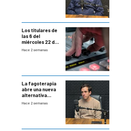
responder a
emergencias
desde agosto
Los titulares de
las 6 del
miércoles 22 de
julio de 2026
Hace 2 semanas
La fagoterapia
abre una nueva
alternativa
contra bacterias
Hace 2 semanas
resistentes:
Uruguay
exportará a Chile
terapia
innovadora