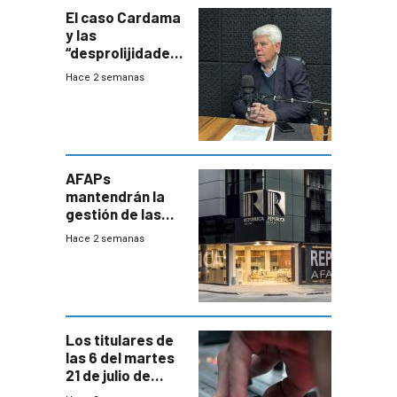
El caso Cardama
y las
“desprolijidades”
que la
Hace 2 semanas
investigadora ha
encontrado
AFAPs
mantendrán la
gestión de las
cuentas
Hace 2 semanas
individuales
Los titulares de
las 6 del martes
21 de julio de
2026