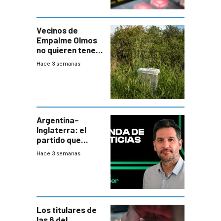
Vecinos de
Empalme Olmos
no quieren tener
cerca una planta
Hace 3 semanas
de tratamiento
de residuos e
impulsan
plebiscito
departamental
Argentina–
Inglaterra: el
partido que
nunca termina
Hace 3 semanas
Los titulares de
las 6 del