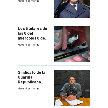
Hace 4 semanas
vecinos
Los titulares de
las 6 del
miércoles 8 de
julio de 2026
Hace 4 semanas
Sindicato de la
Guardia
Republicana
denuncia
Hace 4 semanas
chalecos
vencidos y falta
de recursos