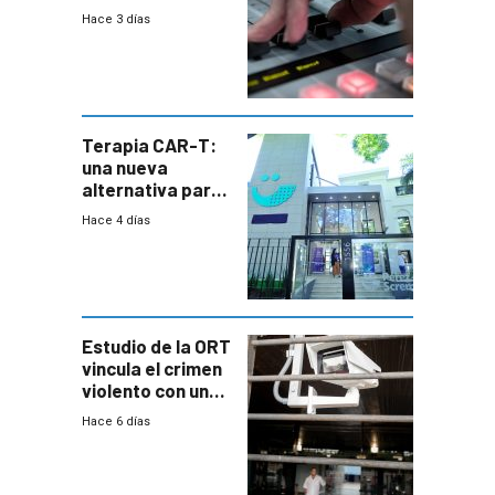
2026
Hace 3 días
Terapia CAR-T:
una nueva
alternativa para
niños y
Hace 4 días
adolescentes
con cáncer
Estudio de la ORT
vincula el crimen
violento con una
menor creación
Hace 6 días
de empresas
formales en el
área