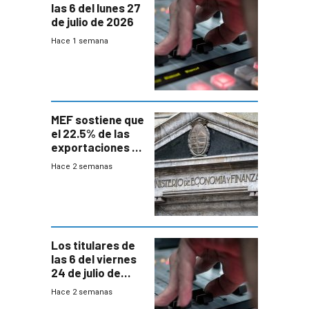
las 6 del lunes 27
de julio de 2026
Hace 1 semana
MEF sostiene que
el 22.5% de las
exportaciones a
EE.UU se verán
Hace 2 semanas
afectadas por la
suba arancelaria
de Trump
Los titulares de
las 6 del viernes
24 de julio de
2026
Hace 2 semanas