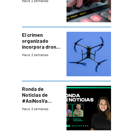
Hace 2 semanas
El crimen
organizado
incorpora drones
y abre un nuevo
Hace 2 semanas
desafío para la
seguridad
Ronda de
Noticias de
#AsíNosVa
(20/7/26)
Hace 2 semanas