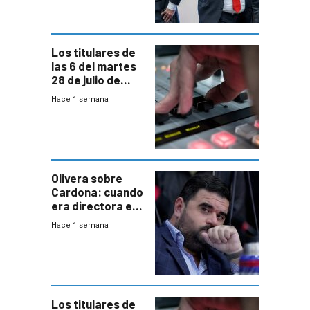
gobierno”
Los titulares de
las 6 del martes
28 de julio de
2026
Hace 1 semana
Olivera sobre
Cardona: cuando
era directora en
UTE “no era muy
Hace 1 semana
afín” a HIF Global
Los titulares de