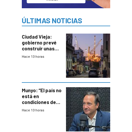
ÚLTIMAS NOTICIAS
Ciudad Vieja:
gobierno prevé
construir unas
mil viviendas en
Hace 13 horas
un plan de
repoblamiento,
entre siete y
ocho años
Munyo: “El país no
está en
condiciones de
enfrentar una
Hace 13 horas
reducción de la
semana laboral”