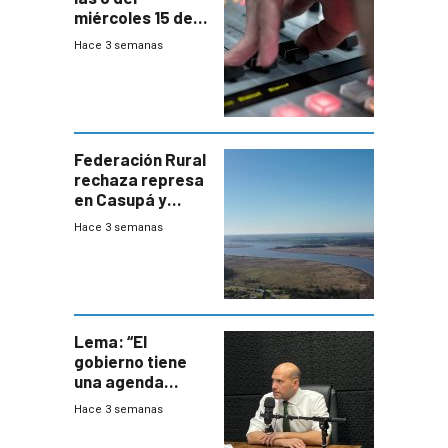
miércoles 15 de
julio de 2026
Hace 3 semanas
Federación Rural
rechaza represa
en Casupá y
firma demanda
Hace 3 semanas
del PN
Lema: “El
gobierno tiene
una agenda
destructiva”
Hace 3 semanas