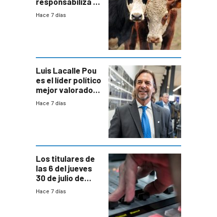
responsabiliza al
Estado por falta
Hace 7 días
de controles en
República
Ganadera
Luis Lacalle Pou
es el líder político
mejor valorado
del país, según
Hace 7 días
encuesta de
Equipos
Consultores
Los titulares de
las 6 del jueves
30 de julio de
2026
Hace 7 días