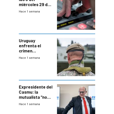
miércoles 29 de
julio de 2026
Hace 1 semana
Uruguay
enfrenta el
crimen
organizado con
Hace 1 semana
capacidades “de
otra época”,
aseguró
especialista en
seguridad
Expresidente del
Casmu: la
mutualista “no
está para pagar”
Hace 1 semana
a interventores
“amigos del