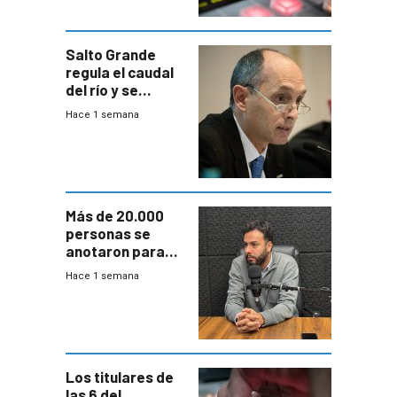
Salto Grande
regula el caudal
del río y se
prepara para un
Hace 1 semana
escenario de
fuertes crecidas
Más de 20.000
personas se
anotaron para
las pruebas
Hace 1 semana
Acredita que la
ANEP impulsa
para terminar
Bachillerato
Los titulares de
las 6 del