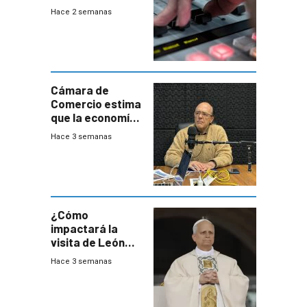
Hace 2 semanas
Cámara de
Comercio estima
que la economía
crecerá 1,6%
Hace 3 semanas
este año, pero
advierte una
desaceleración
del consumo
¿Cómo
impactará la
visita de León
XIV a Uruguay?
Hace 3 semanas