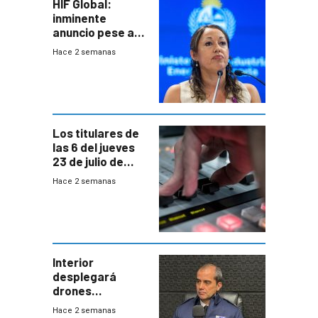
HIF Global:
inminente
anuncio pese a
declaración de
Hace 2 semanas
Cardona y
“demoras” en
acuerdo entre
empresa y
gobierno
Los titulares de
las 6 del jueves
23 de julio de
2026
Hace 2 semanas
Interior
desplegará
drones
autónomos para
Hace 2 semanas