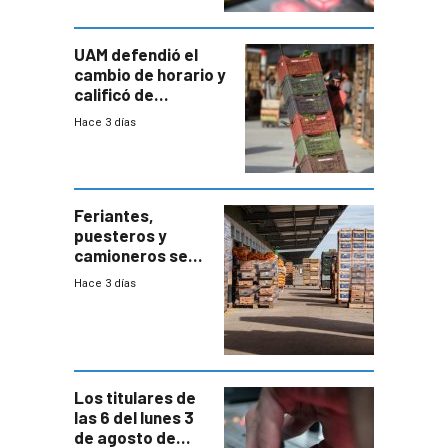
UAM defendió el
cambio de horario y
calificó de
“desproporcionado”
Hace 3 días
el bloqueo de
accesos
Feriantes,
puesteros y
camioneros se
movilizaron en
Hace 3 días
rechazo a
cambios de
horario en UAM
Los titulares de
las 6 del lunes 3
de agosto de