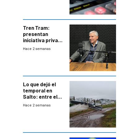
Tren Tram:
presentan
iniciativa privada
para una red de
Hace 2 semanas
cinco líneas en el
área
metropolitana
Lo que dejó el
temporal en
Salto: entre el
impacto
Hace 2 semanas
emocional y las
pérdidas sin
seguro