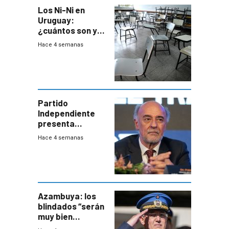
Los Ni-Ni en
Uruguay:
¿cuántos son y
en dónde están?
Hace 4 semanas
Partido
Independiente
presenta
demanda civil
Hace 4 semanas
para intentar
frenar Casupá
Azambuya: los
blindados “serán
muy bien
recibidos” por los