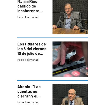
Manini Ríos
calificó de
incoherente
decisión de
Hace 4 semanas
Coalición de no
votar Rendición
en general
Los titulares de
las 6 del viernes
10 de julio de
2026
Hace 4 semanas
Abdala: “Las
cuentas no
cierran y el
balance del
Hace 4 semanas