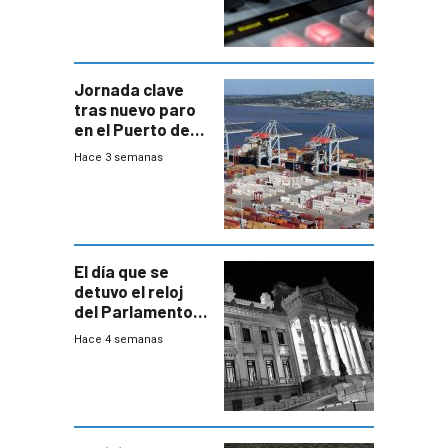
Jornada clave
tras nuevo paro
en el Puerto de
Montevideo
Hace 3 semanas
El día que se
detuvo el reloj
del Parlamento
para negociar
Hace 4 semanas
una Rendición de
Cuentas