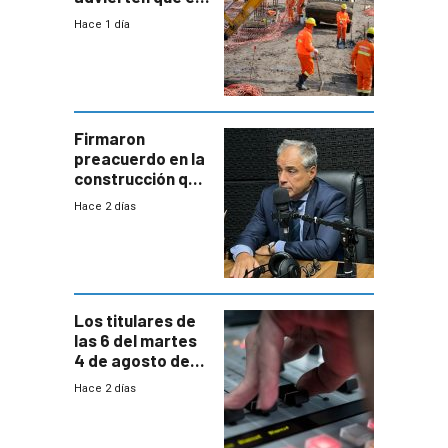
nuevo convenio
Hace 1 día
de la
construcción
aumentará
costos y obligará
a revisar
proyectos
Firmaron
preacuerdo en la
construcción que
comprende
Hace 2 días
reducción
paulatina de
carga horaria
Los titulares de
las 6 del martes
4 de agosto de
2026
Hace 2 días