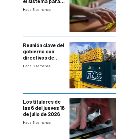
el sistema para
la búsqueda
Hace 3 semanas
temprana de
menores
ausentes
Reunión clave del
gobierno con
directivos de
Fábricas
Hace 3 semanas
Nacionales de
Cervezas
Los titulares de
las 6 del jueves 16
de julio de 2026
Hace 3 semanas