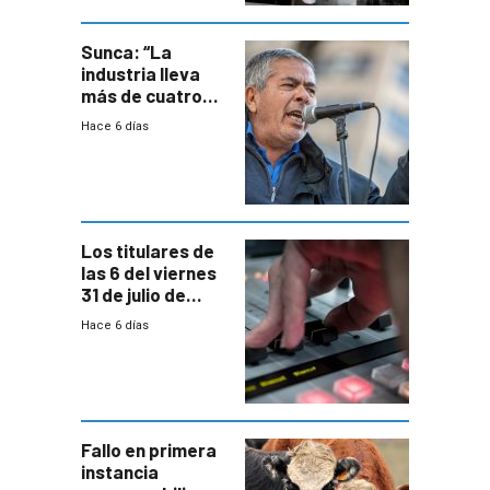
metropolitana
Sunca: “La
industria lleva
más de cuatro
meses sin
Hace 6 días
convenio
colectivo”
Los titulares de
las 6 del viernes
31 de julio de
2026
Hace 6 días
Fallo en primera
instancia