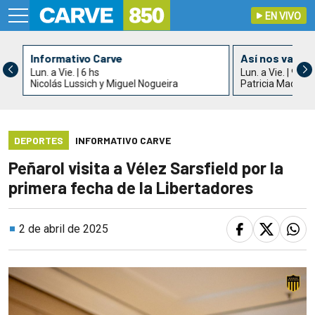
EN VIVO
Informativo Carve
Así nos va
Lun. a Vie. | 6 hs
Lun. a Vie. | 9 hs
Nicolás Lussich y Miguel Nogueira
Patricia Madrid
DEPORTES
INFORMATIVO CARVE
Peñarol visita a Vélez Sarsfield por la
primera fecha de la Libertadores
2 de abril de 2025