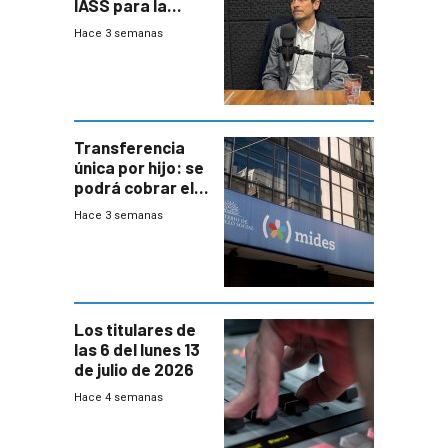
IASS para la
mayoría de los
Hace 3 semanas
jubilados
Transferencia
única por hijo: se
podrá cobrar el
100% en efectivo
Hace 3 semanas
y no habrá
trazabilidad del
Mides
Los titulares de
las 6 del lunes 13
de julio de 2026
Hace 4 semanas