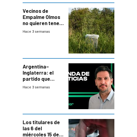
Vecinos de
Empalme Olmos
no quieren tener
cerca una planta
Hace 3 semanas
de tratamiento
de residuos e
impulsan
plebiscito
departamental
Argentina–
Inglaterra: el
partido que
nunca termina
Hace 3 semanas
Los titulares de
las 6 del
miércoles 15 de