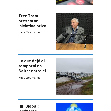
Tren Tram:
presentan
iniciativa privada
para una red de
Hace 2 semanas
cinco líneas en el
área
metropolitana
Lo que dejó el
temporal en
Salto: entre el
impacto
Hace 2 semanas
emocional y las
pérdidas sin
seguro
HIF Global:
inminente