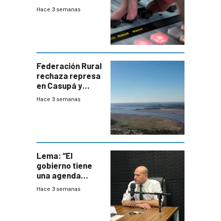
julio de 2026
Hace 3 semanas
Federación Rural
rechaza represa
en Casupá y
firma demanda
Hace 3 semanas
del PN
Lema: “El
gobierno tiene
una agenda
destructiva”
Hace 3 semanas