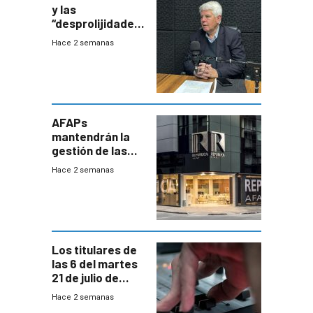
y las
“desprolijidades”
que la
Hace 2 semanas
investigadora ha
encontrado
AFAPs
mantendrán la
gestión de las
cuentas
Hace 2 semanas
individuales
Los titulares de
las 6 del martes
21 de julio de
2026
Hace 2 semanas