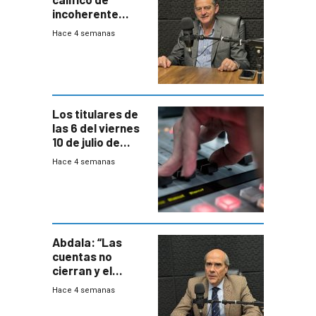
incoherente
decisión de
Hace 4 semanas
Coalición de no
votar Rendición
en general
Los titulares de
las 6 del viernes
10 de julio de
2026
Hace 4 semanas
Abdala: “Las
cuentas no
cierran y el
balance del
Hace 4 semanas
gobierno es
insatisfactorio”