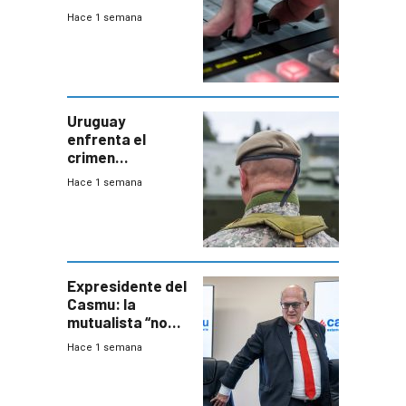
julio de 2026
Hace 1 semana
Uruguay
enfrenta el
crimen
organizado con
Hace 1 semana
capacidades “de
otra época”,
aseguró
especialista en
seguridad
Expresidente del
Casmu: la
mutualista “no
está para pagar”
Hace 1 semana
a interventores
“amigos del
gobierno”