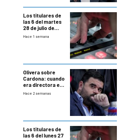
Los titulares de
las 6 del martes
28 de julio de
2026
Hace 1 semana
Olivera sobre
Cardona: cuando
era directora en
UTE “no era muy
Hace 2 semanas
afín” a HIF Global
Los titulares de
las 6 del lunes 27