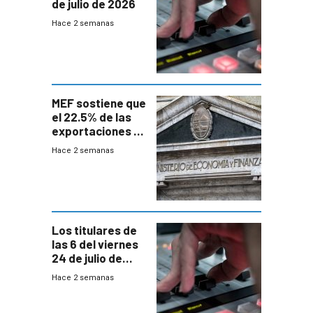
de julio de 2026
Hace 2 semanas
MEF sostiene que
el 22.5% de las
exportaciones a
EE.UU se verán
Hace 2 semanas
afectadas por la
suba arancelaria
de Trump
Los titulares de
las 6 del viernes
24 de julio de
2026
Hace 2 semanas