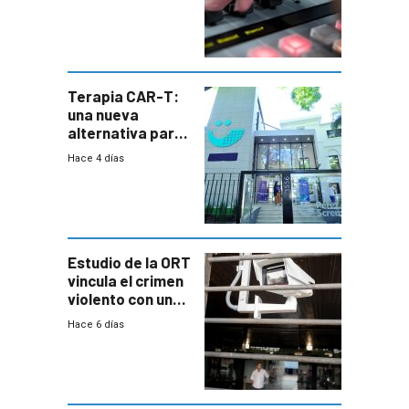
Terapia CAR-T:
una nueva
alternativa para
niños y
Hace 4 días
adolescentes
con cáncer
Estudio de la ORT
vincula el crimen
violento con una
menor creación
Hace 6 días
de empresas
formales en el
área
metropolitana