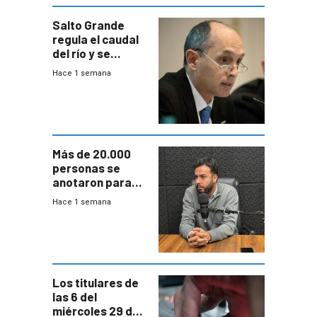
Salto Grande
regula el caudal
del río y se
prepara para un
Hace 1 semana
escenario de
fuertes crecidas
Más de 20.000
personas se
anotaron para
las pruebas
Hace 1 semana
Acredita que la
ANEP impulsa
para terminar
Bachillerato
Los titulares de
las 6 del
miércoles 29 de