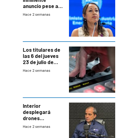
anuncio pese a
declaración de
Hace 2 semanas
Cardona y
“demoras” en
acuerdo entre
empresa y
gobierno
Los titulares de
las 6 del jueves
23 de julio de
2026
Hace 2 semanas
Interior
desplegará
drones
autónomos para
Hace 2 semanas
responder a
emergencias