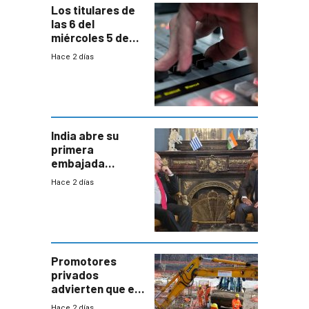
Los titulares de
las 6 del
miércoles 5 de
agosto de 2026
Hace 2 días
India abre su
primera
embajada
residente en
Hace 2 días
Uruguay y crecen
las expectativas
por un vínculo
comercial con
enorme
potencial
Promotores
privados
advierten que el
nuevo convenio
Hace 2 días