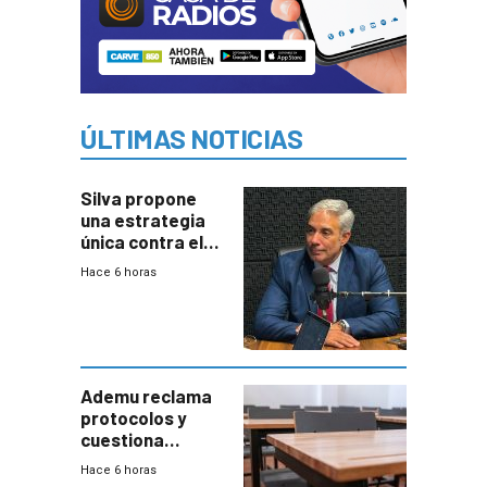
ÚLTIMAS NOTICIAS
Silva propone
una estrategia
única contra el
narcotráfico y
Hace 6 horas
mayor
coordinación
entre Interior y
Defensa
Ademu reclama
protocolos y
cuestiona
demora de
Hace 6 horas
Primaria ante