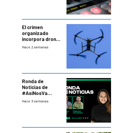
El crimen
organizado
incorpora drones
y abre un nuevo
Hace 2 semanas
desafío para la
seguridad
Ronda de
Noticias de
#AsíNosVa
(20/7/26)
Hace 3 semanas