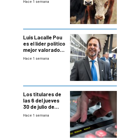
Hace 1 semana
de controles en
República
Ganadera
Luis Lacalle Pou
es el líder político
mejor valorado
del país, según
Hace 1 semana
encuesta de
Equipos
Consultores
Los titulares de
las 6 del jueves
30 de julio de
2026
Hace 1 semana