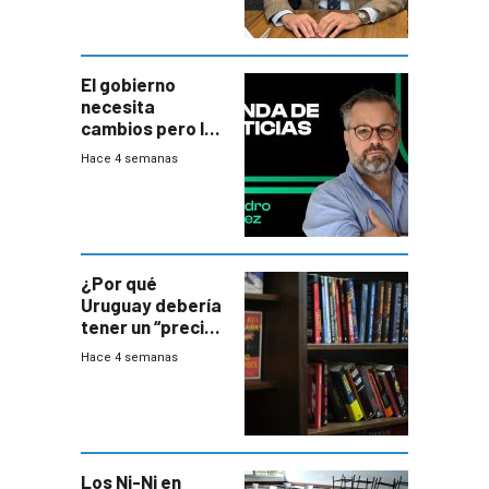
El gobierno
necesita
cambios pero los
ministros tienen
Hace 4 semanas
mejor imagen
que el presidente
¿Por qué
Uruguay debería
tener un “precio
único” en los
Hace 4 semanas
libros que
permita “salvar”
a los libreros?
Los Ni-Ni en