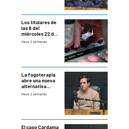
desde agosto
Los titulares de
las 6 del
miércoles 22 de
julio de 2026
Hace 2 semanas
La fagoterapia
abre una nueva
alternativa
contra bacterias
Hace 2 semanas
resistentes:
Uruguay
exportará a Chile
terapia
innovadora
El caso Cardama