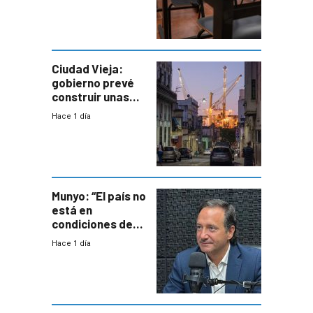
docente con
antecedentes de
violencia
Ciudad Vieja:
gobierno prevé
construir unas
mil viviendas en
Hace 1 día
un plan de
repoblamiento,
entre siete y
ocho años
Munyo: “El país no
está en
condiciones de
enfrentar una
Hace 1 día
reducción de la
semana laboral”