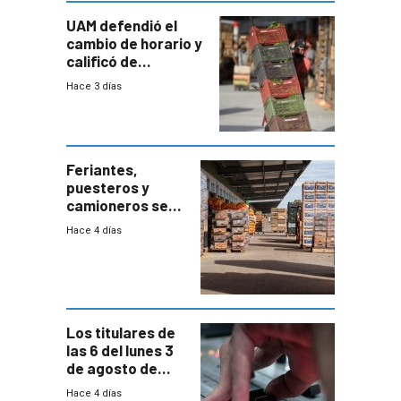
UAM defendió el
cambio de horario y
calificó de
“desproporcionado”
Hace 3 días
el bloqueo de
accesos
Feriantes,
puesteros y
camioneros se
movilizaron en
Hace 4 días
rechazo a
cambios de
horario en UAM
Los titulares de
las 6 del lunes 3
de agosto de
2026
Hace 4 días