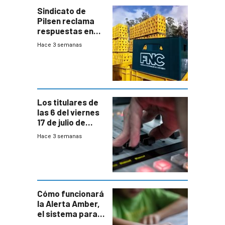
Sindicato de
Pilsen reclama
respuestas en
medio de
Hace 3 semanas
conversaciones
entre el gobierno
y FNC
Los titulares de
las 6 del viernes
17 de julio de
2026
Hace 3 semanas
Cómo funcionará
la Alerta Amber,
el sistema para
la búsqueda