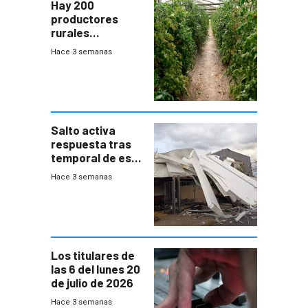
Hay 200
productores
rurales
afectados tras
Hace 3 semanas
temporal en zona
de Salto
Salto activa
respuesta tras
temporal de este
sábado con
Hace 3 semanas
destrozos e
impacto a la
granja
Los titulares de
las 6 del lunes 20
de julio de 2026
Hace 3 semanas