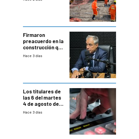
de la
construcción
aumentará
costos y obligará
a revisar
proyectos
Firmaron
preacuerdo en la
construcción que
comprende
Hace 3 días
reducción
paulatina de
carga horaria
Los titulares de
las 6 del martes
4 de agosto de
2026
Hace 3 días