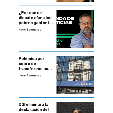
¿Por qué se
discute cómo los
pobres gastan la
plata?
Hace 3 semanas
Polémica por
cobro de
transferencias
del Mides en
Hace 3 semanas
efectivo
DGI eliminará la
declaración del