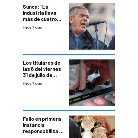
Sunca: “La
industria lleva
más de cuatro
meses sin
Hace 7 días
convenio
colectivo”
Los titulares de
las 6 del viernes
31 de julio de
2026
Hace 7 días
Fallo en primera
instancia
responsabiliza al
Estado por falta