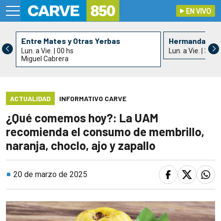
EN VIVO
Entre Mates y Otras Yerbas
Hermandad de 
Lun. a Vie. | 00 hs
Lun. a Vie. | 3 hs
Miguel Cabrera
ACTUALIDAD
INFORMATIVO CARVE
¿Qué comemos hoy?: La UAM
recomienda el consumo de membrillo,
naranja, choclo, ajo y zapallo
20 de marzo de 2025