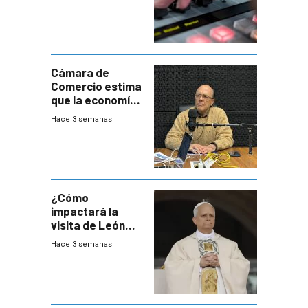
Cámara de
Comercio estima
que la economía
crecerá 1,6%
Hace 3 semanas
este año, pero
advierte una
desaceleración
del consumo
¿Cómo
impactará la
visita de León
XIV a Uruguay?
Hace 3 semanas