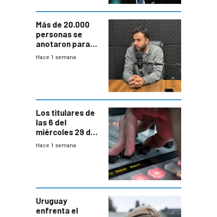
Más de 20.000
personas se
anotaron para
las pruebas
Hace 1 semana
Acredita que la
ANEP impulsa
para terminar
Bachillerato
Los titulares de
las 6 del
miércoles 29 de
julio de 2026
Hace 1 semana
Uruguay
enfrenta el