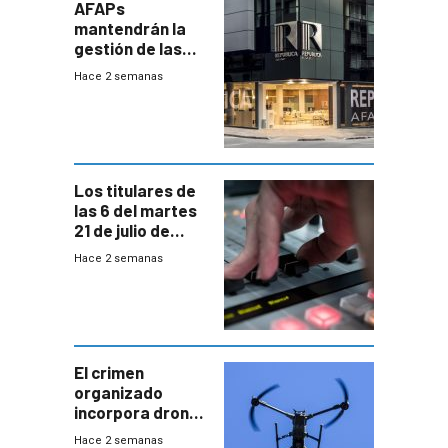
AFAPs
mantendrán la
gestión de las
cuentas
Hace 2 semanas
individuales
Los titulares de
las 6 del martes
21 de julio de
2026
Hace 2 semanas
El crimen
organizado
incorpora drones
y abre un nuevo
Hace 2 semanas