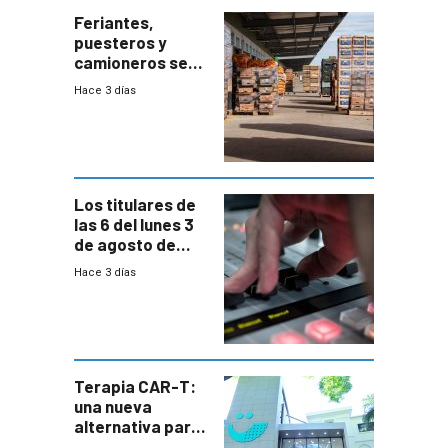
Feriantes,
puesteros y
camioneros se
movilizaron en
Hace 3 días
rechazo a
cambios de
horario en UAM
Los titulares de
las 6 del lunes 3
de agosto de
2026
Hace 3 días
Terapia CAR-T:
una nueva
alternativa para
niños y