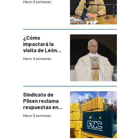
Hace 3 semanas
este año, pero
advierte una
desaceleración
del consumo
¿Cómo
impactará la
visita de León
XIV a Uruguay?
Hace 3 semanas
Sindicato de
Pilsen reclama
respuestas en
medio de
Hace 3 semanas
conversaciones
entre el gobierno
y FNC