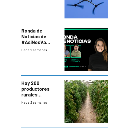
desafío para la
seguridad
Ronda de
Noticias de
#AsíNosVa
(20/7/26)
Hace 2 semanas
Hay 200
productores
rurales
afectados tras
Hace 2 semanas
temporal en zona
de Salto