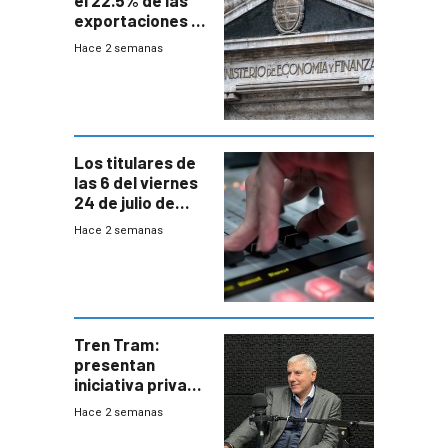
exportaciones a
EE.UU se verán
Hace 2 semanas
afectadas por la
suba arancelaria
de Trump
Los titulares de
las 6 del viernes
24 de julio de
2026
Hace 2 semanas
Tren Tram:
presentan
iniciativa privada
para una red de
Hace 2 semanas
cinco líneas en el
área