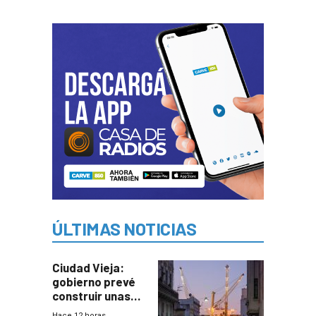
ÚLTIMAS NOTICIAS
Ciudad Vieja:
gobierno prevé
construir unas
mil viviendas en
Hace 12 horas