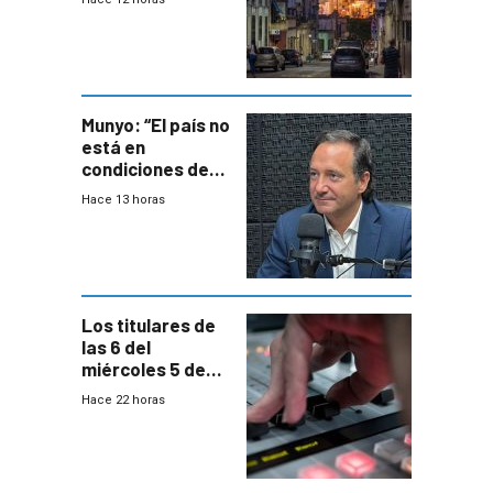
un plan de
repoblamiento,
entre siete y
ocho años
Munyo: “El país no
está en
condiciones de
enfrentar una
Hace 13 horas
reducción de la
semana laboral”
Los titulares de
las 6 del
miércoles 5 de
agosto de 2026
Hace 22 horas