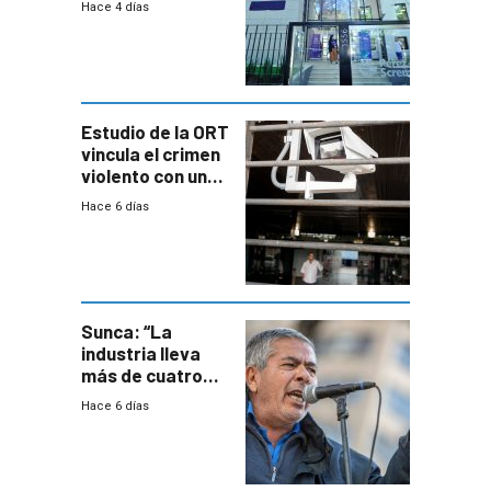
Hace 4 días
adolescentes
con cáncer
Estudio de la ORT
vincula el crimen
violento con una
menor creación
Hace 6 días
de empresas
formales en el
área
metropolitana
Sunca: “La
industria lleva
más de cuatro
meses sin
Hace 6 días
convenio
colectivo”