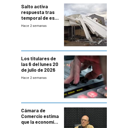
Salto activa
respuesta tras
temporal de este
sábado con
Hace 2 semanas
destrozos e
impacto a la
granja
Los titulares de
las 6 del lunes 20
de julio de 2026
Hace 2 semanas
Cámara de
Comercio estima
que la economía
crecerá 1,6%