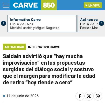
EN VIVO
Informativo Carve
Así nos va
Lun. a Vie. | 6 hs
Lun. a Vie. | 9 hs
Nicolás Lussich y Miguel Nogueira
Patricia Madrid
ACTUALIDAD
INFORMATIVO CARVE
Saldain advirtió que “hay mucha
improvisación” en las propuestas
surgidas del diálogo social y sostuvo
que el margen para modificar la edad
de retiro “hoy tiende a cero”
11 de junio de 2026