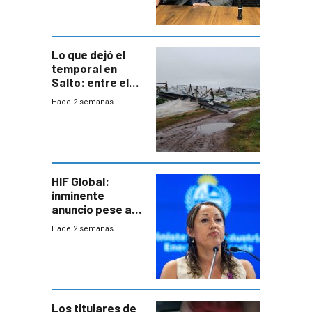
metropolitana
Lo que dejó el
temporal en
Salto: entre el
impacto
Hace 2 semanas
emocional y las
pérdidas sin
seguro
HIF Global:
inminente
anuncio pese a
declaración de
Hace 2 semanas
Cardona y
“demoras” en
acuerdo entre
empresa y
gobierno
Los titulares de