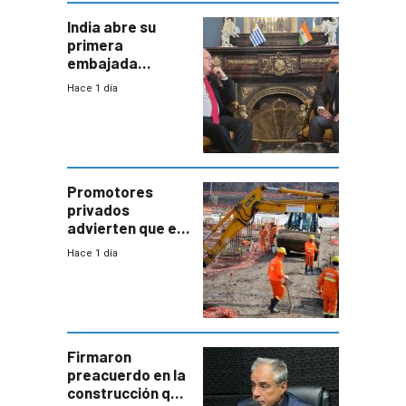
India abre su
primera
embajada
residente en
Hace 1 día
Uruguay y crecen
las expectativas
por un vínculo
comercial con
enorme
potencial
Promotores
privados
advierten que el
nuevo convenio
Hace 1 día
de la
construcción
aumentará
costos y obligará
a revisar
proyectos
Firmaron
preacuerdo en la
construcción que