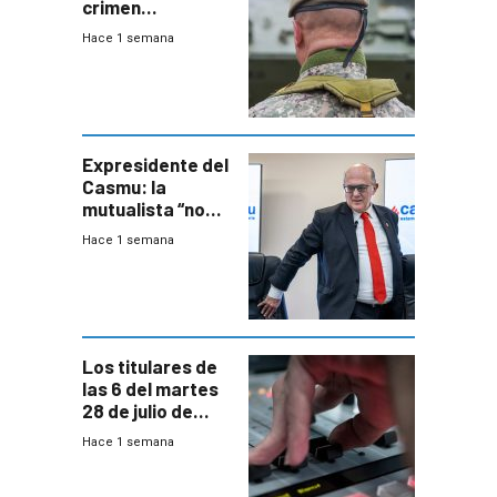
crimen
organizado con
Hace 1 semana
capacidades “de
otra época”,
aseguró
especialista en
seguridad
Expresidente del
Casmu: la
mutualista “no
está para pagar”
Hace 1 semana
a interventores
“amigos del
gobierno”
Los titulares de
las 6 del martes
28 de julio de
2026
Hace 1 semana