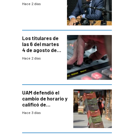
comprende
Hace 2 días
reducción
paulatina de
carga horaria
Los titulares de
las 6 del martes
4 de agosto de
2026
Hace 2 días
UAM defendió el
cambio de horario y
calificó de
“desproporcionado”
Hace 3 días
el bloqueo de
accesos