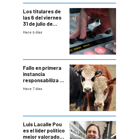
Los titulares de
las 6 del viernes
31 de julio de
2026
Hace 6 días
Fallo en primera
instancia
responsabiliza al
Estado por falta
Hace 7 días
de controles en
República
Ganadera
Luis Lacalle Pou
es el líder político
mejor valorado