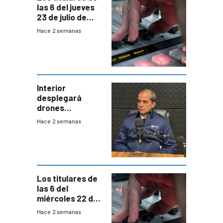
las 6 del jueves
23 de julio de
2026
Hace 2 semanas
Interior
desplegará
drones
autónomos para
Hace 2 semanas
responder a
emergencias
desde agosto
Los titulares de
las 6 del
miércoles 22 de
julio de 2026
Hace 2 semanas