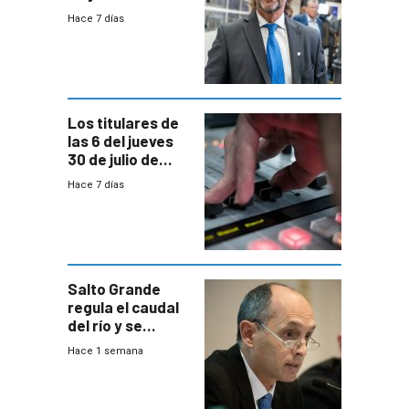
del país, según
Hace 7 días
encuesta de
Equipos
Consultores
Los titulares de
las 6 del jueves
30 de julio de
2026
Hace 7 días
Salto Grande
regula el caudal
del río y se
prepara para un
Hace 1 semana
escenario de
fuertes crecidas