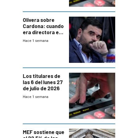
Olivera sobre
Cardona: cuando
era directora en
UTE “no era muy
Hace 1 semana
afín” a HIF Global
Los titulares de
las 6 del lunes 27
de julio de 2026
Hace 1 semana
MEF sostiene que
el 22.5% de las