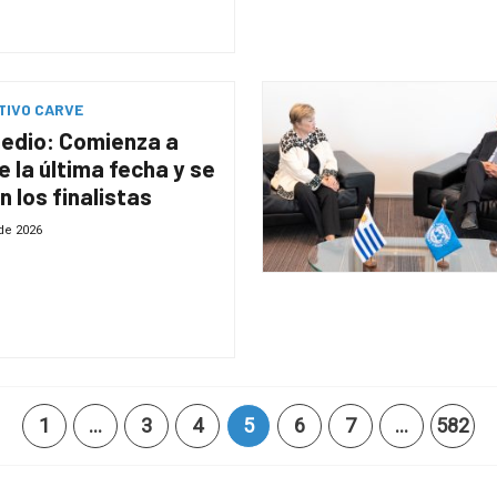
TIVO CARVE
edio: Comienza a
e la última fecha y se
n los finalistas
 de 2026
1
…
3
4
5
6
7
…
582