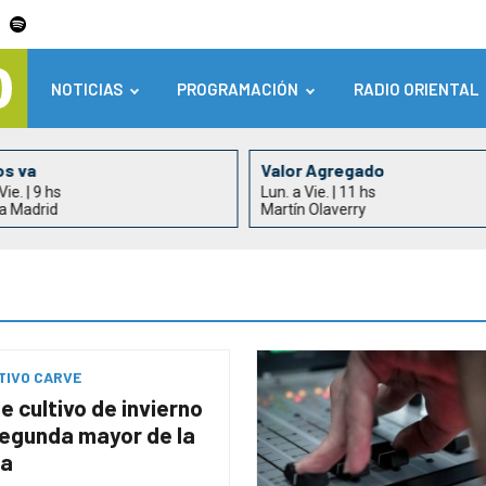
NOTICIAS
PROGRAMACIÓN
RADIO ORIENTAL
os va
Valor Agregado
Vie. | 9 hs
Lun. a Vie. | 11 hs
ia Madrid
Martín Olaverry
TIVO CARVE
e cultivo de invierno
segunda mayor de la
ia