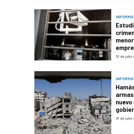
INFORMA
Estudi
crimen
menor
empres
área 
31 de julio
INFORMA
Hamás
armas 
nuevo
gobier
31 de julio