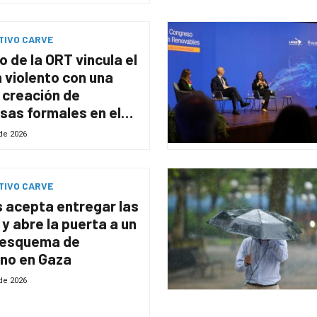
TIVO CARVE
o de la ORT vincula el
 violento con una
 creación de
as formales en el
metropolitana
 de 2026
TIVO CARVE
 acepta entregar las
y abre la puerta a un
 esquema de
no en Gaza
 de 2026