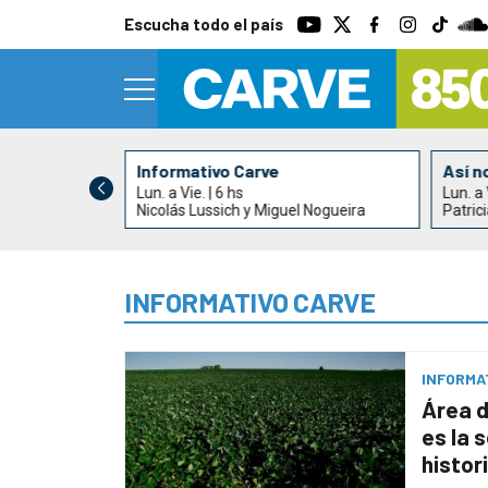
Escucha todo el país
Informativo Carve
Así n
Lun. a Vie. | 6 hs
Lun. a 
Nicolás Lussich y Miguel Nogueira
Patric
INFORMATIVO CARVE
INFORMA
Área d
es la 
histor