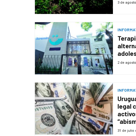
3 de agost
INFORMA
Terapi
altern
adole
2 de agost
INFORMA
Urugu
legal 
activo
“abism
31 de julio