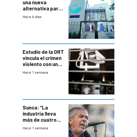
una nueva
alternativa para
niños y
Hace 6 días
adolescentes
con cáncer
Estudio de la ORT
vincula el crimen
violento con una
menor creación
Hace 1 semana
de empresas
formales en el
área
metropolitana
Sunca: “La
industria lleva
más de cuatro
meses sin
Hace 1 semana
convenio