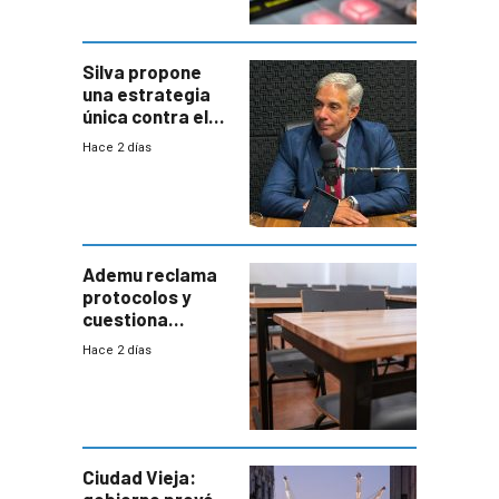
Silva propone
una estrategia
única contra el
narcotráfico y
Hace 2 días
mayor
coordinación
entre Interior y
Defensa
Ademu reclama
protocolos y
cuestiona
demora de
Hace 2 días
Primaria ante
docente con
antecedentes de
violencia
Ciudad Vieja: