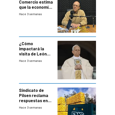
Comercio estima
que la economía
crecerá 1,6%
Hace 3 semanas
este año, pero
advierte una
desaceleración
del consumo
¿Cómo
impactará la
visita de León
XIV a Uruguay?
Hace 3 semanas
Sindicato de
Pilsen reclama
respuestas en
medio de
Hace 3 semanas
conversaciones