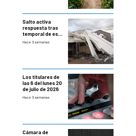
Salto activa
respuesta tras
temporal de este
sábado con
Hace 3 semanas
destrozos e
impacto a la
granja
Los titulares de
las 6 del lunes 20
de julio de 2026
Hace 3 semanas
Cámara de