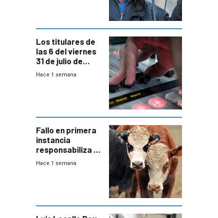
colectivo”
Los titulares de
las 6 del viernes
31 de julio de
2026
Hace 1 semana
Fallo en primera
instancia
responsabiliza al
Estado por falta
Hace 1 semana
de controles en
República
Ganadera