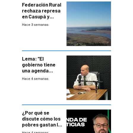
Federación Rural
rechaza represa
en Casupá y
firma demanda
Hace 3 semanas
del PN
Lema: “El
gobierno tiene
una agenda
destructiva”
Hace 4 semanas
¿Por qué se
discute cómo los
pobres gastan la
plata?
Hace 4 semanas