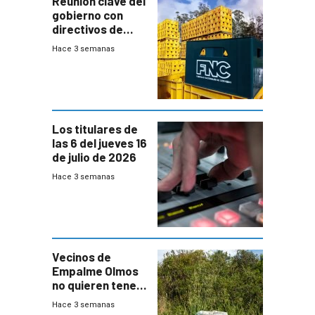
Reunión clave del
gobierno con
directivos de
Fábricas
Hace 3 semanas
Nacionales de
Cervezas
Los titulares de
las 6 del jueves 16
de julio de 2026
Hace 3 semanas
Vecinos de
Empalme Olmos
no quieren tener
cerca una planta
Hace 3 semanas
de tratamiento