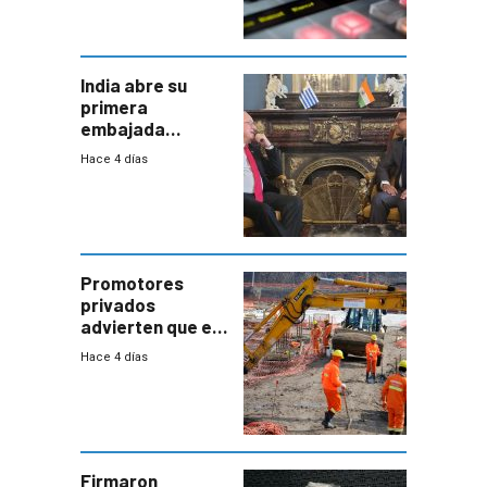
India abre su
primera
embajada
residente en
Hace 4 días
Uruguay y crecen
las expectativas
por un vínculo
comercial con
enorme
potencial
Promotores
privados
advierten que el
nuevo convenio
Hace 4 días
de la
construcción
aumentará
costos y obligará
a revisar
proyectos
Firmaron