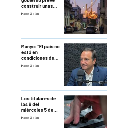
gobierno prevé
construir unas
mil viviendas en
Hace 3 días
un plan de
repoblamiento,
entre siete y
ocho años
Munyo: “El país no
está en
condiciones de
enfrentar una
Hace 3 días
reducción de la
semana laboral”
Los titulares de
las 6 del
miércoles 5 de
agosto de 2026
Hace 3 días