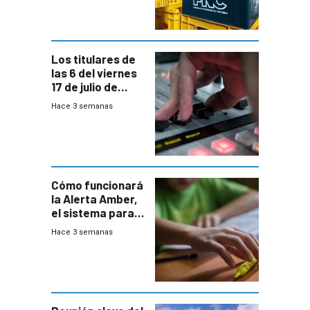
entre el gobierno
y FNC
Los titulares de
las 6 del viernes
17 de julio de
2026
Hace 3 semanas
Cómo funcionará
la Alerta Amber,
el sistema para
la búsqueda
Hace 3 semanas
temprana de
menores
ausentes