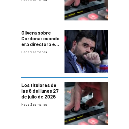
Olivera sobre
Cardona: cuando
era directora en
UTE “no era muy
Hace 2 semanas
afín” a HIF Global
Los titulares de
las 6 del lunes 27
de julio de 2026
Hace 2 semanas