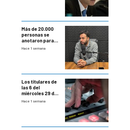
fuertes crecidas
Más de 20.000
personas se
anotaron para
las pruebas
Hace 1 semana
Acredita que la
ANEP impulsa
para terminar
Bachillerato
Los titulares de
las 6 del
miércoles 29 de
julio de 2026
Hace 1 semana