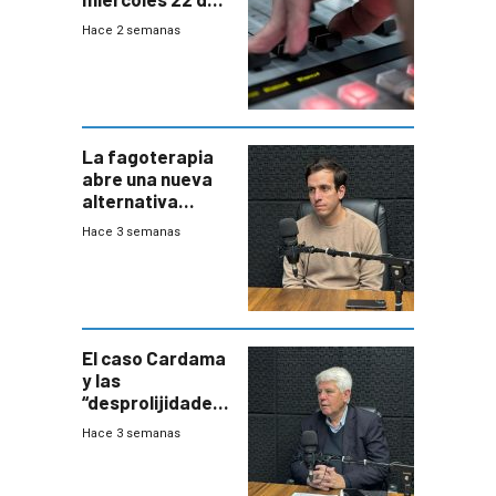
julio de 2026
Hace 2 semanas
La fagoterapia
abre una nueva
alternativa
contra bacterias
Hace 3 semanas
resistentes:
Uruguay
exportará a Chile
terapia
innovadora
El caso Cardama
y las
“desprolijidades”
que la
Hace 3 semanas
investigadora ha
encontrado