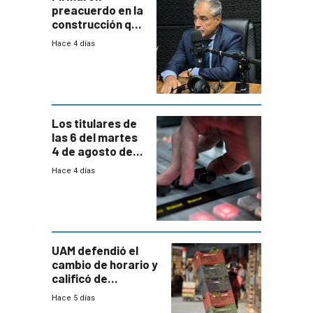
preacuerdo en la
construcción que
comprende
Hace 4 días
reducción
paulatina de
carga horaria
Los titulares de
las 6 del martes
4 de agosto de
2026
Hace 4 días
UAM defendió el
cambio de horario y
calificó de
“desproporcionado”
Hace 5 días
el bloqueo de