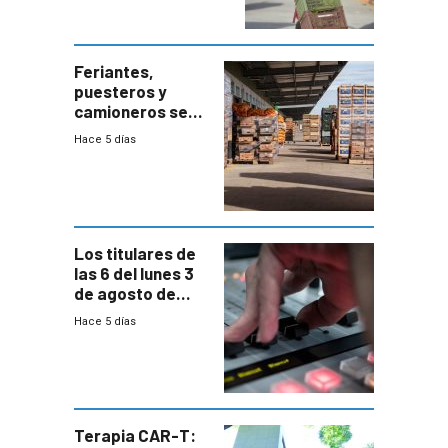
accesos
Feriantes,
puesteros y
camioneros se
movilizaron en
Hace 5 días
rechazo a
cambios de
horario en UAM
Los titulares de
las 6 del lunes 3
de agosto de
2026
Hace 5 días
Terapia CAR-T: