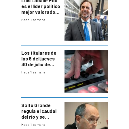
Luis Lacalle Pou
es el líder político
mejor valorado
del país, según
Hace 1 semana
encuesta de
Equipos
Consultores
Los titulares de
las 6 del jueves
30 de julio de
2026
Hace 1 semana
Salto Grande
regula el caudal
del río y se
prepara para un
Hace 1 semana
escenario de