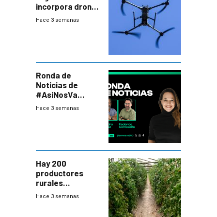
incorpora drones
y abre un nuevo
Hace 3 semanas
desafío para la
seguridad
Ronda de
Noticias de
#AsíNosVa
(20/7/26)
Hace 3 semanas
Hay 200
productores
rurales
afectados tras
Hace 3 semanas
temporal en zona
de Salto