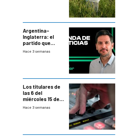
de residuos e
impulsan
plebiscito
departamental
Argentina–
Inglaterra: el
partido que
nunca termina
Hace 3 semanas
Los titulares de
las 6 del
miércoles 15 de
julio de 2026
Hace 3 semanas