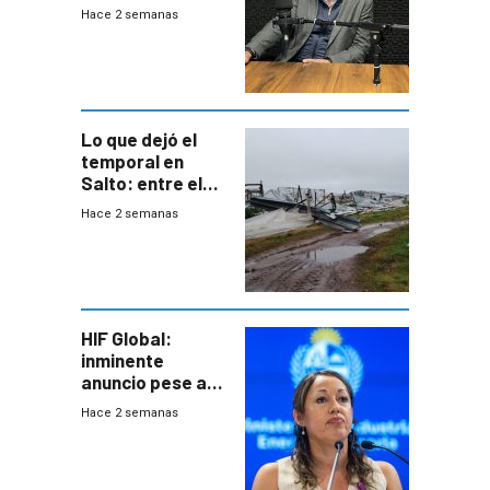
para una red de
Hace 2 semanas
cinco líneas en el
área
metropolitana
Lo que dejó el
temporal en
Salto: entre el
impacto
Hace 2 semanas
emocional y las
pérdidas sin
seguro
HIF Global:
inminente
anuncio pese a
declaración de
Hace 2 semanas
Cardona y
“demoras” en
acuerdo entre