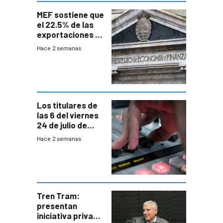
MEF sostiene que
el 22.5% de las
exportaciones a
EE.UU se verán
Hace 2 semanas
afectadas por la
suba arancelaria
de Trump
Los titulares de
las 6 del viernes
24 de julio de
2026
Hace 2 semanas
Tren Tram:
presentan
iniciativa privada