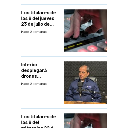
empresa y
gobierno
Los titulares de
las 6 del jueves
23 de julio de
2026
Hace 2 semanas
Interior
desplegará
drones
autónomos para
Hace 2 semanas
responder a
emergencias
desde agosto
Los titulares de
las 6 del
miércoles 22 de