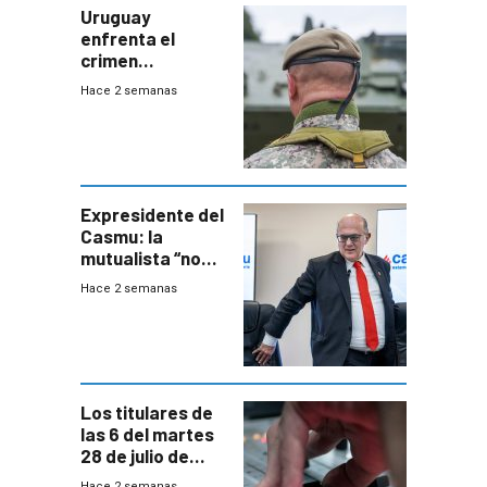
Uruguay
enfrenta el
crimen
organizado con
Hace 2 semanas
capacidades “de
otra época”,
aseguró
especialista en
seguridad
Expresidente del
Casmu: la
mutualista “no
está para pagar”
Hace 2 semanas
a interventores
“amigos del
gobierno”
Los titulares de
las 6 del martes
28 de julio de
2026
Hace 2 semanas