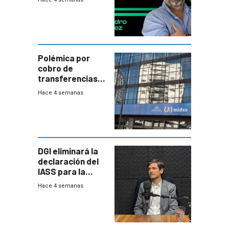
Polémica por
cobro de
transferencias
del Mides en
Hace 4 semanas
efectivo
DGI eliminará la
declaración del
IASS para la
mayoría de los
Hace 4 semanas
jubilados