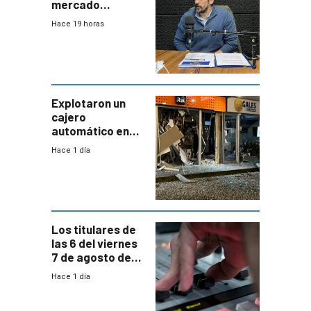
mercado
uruguayo y Antel
Hace 19 horas
responde:
“Quizás no sea
Antel la que
tenga que estar
con mayor
miedo”
Explotaron un
cajero
automático en
Parque Miramar;
Hace 1 día
hay 3 detenidos
Los titulares de
las 6 del viernes
7 de agosto de
2026
Hace 1 día