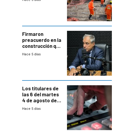
de la
construcción
aumentará
costos y obligará
a revisar
proyectos
Firmaron
preacuerdo en la
construcción que
comprende
Hace 5 días
reducción
paulatina de
carga horaria
Los titulares de
las 6 del martes
4 de agosto de
2026
Hace 5 días