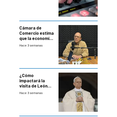
Cámara de
Comercio estima
que la economía
crecerá 1,6%
Hace 3 semanas
este año, pero
advierte una
desaceleración
del consumo
¿Cómo
impactará la
visita de León
XIV a Uruguay?
Hace 3 semanas