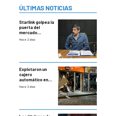
ÚLTIMAS NOTICIAS
Starlink golpea la
puerta del
mercado
uruguayo y Antel
Hace 2 días
responde:
“Quizás no sea
Antel la que
tenga que estar
con mayor
miedo”
Explotaron un
cajero
automático en
Parque Miramar;
Hace 2 días
hay 3 detenidos