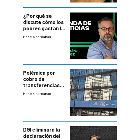
¿Por qué se
discute cómo los
pobres gastan la
plata?
Hace 4 semanas
Polémica por
cobro de
transferencias
del Mides en
Hace 4 semanas
efectivo
DGI eliminará la
declaración del