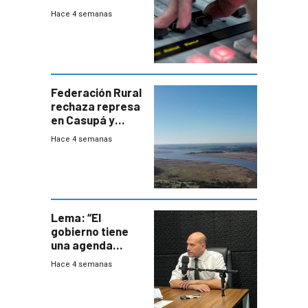
julio de 2026
Hace 4 semanas
Federación Rural
rechaza represa
en Casupá y
firma demanda
Hace 4 semanas
del PN
Lema: “El
gobierno tiene
una agenda
destructiva”
Hace 4 semanas