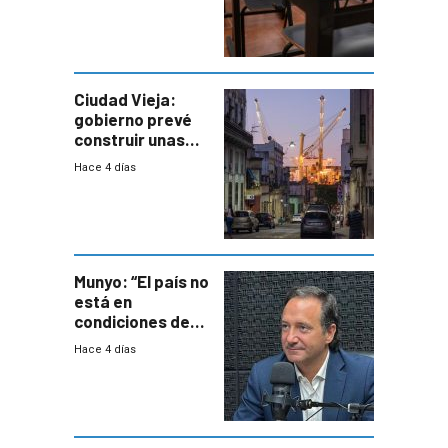
docente con
antecedentes de
violencia
Ciudad Vieja:
gobierno prevé
construir unas
mil viviendas en
Hace 4 días
un plan de
repoblamiento,
entre siete y
ocho años
Munyo: “El país no
está en
condiciones de
enfrentar una
Hace 4 días
reducción de la
semana laboral”