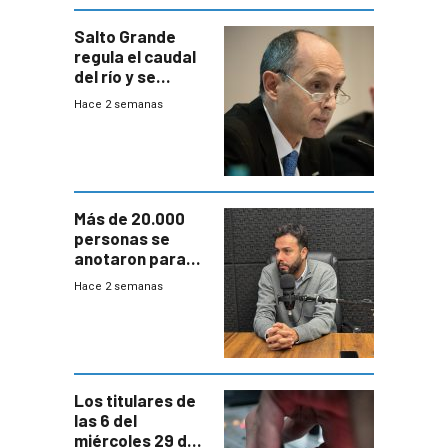
Salto Grande
regula el caudal
del río y se
prepara para un
Hace 2 semanas
escenario de
fuertes crecidas
Más de 20.000
personas se
anotaron para
las pruebas
Hace 2 semanas
Acredita que la
ANEP impulsa
para terminar
Bachillerato
Los titulares de
las 6 del
miércoles 29 de