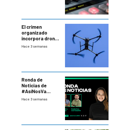
El crimen
organizado
incorpora drones
y abre un nuevo
Hace 3 semanas
desafío para la
seguridad
Ronda de
Noticias de
#AsíNosVa
(20/7/26)
Hace 3 semanas