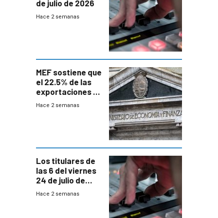
de julio de 2026
Hace 2 semanas
MEF sostiene que
el 22.5% de las
exportaciones a
EE.UU se verán
Hace 2 semanas
afectadas por la
suba arancelaria
de Trump
Los titulares de
las 6 del viernes
24 de julio de
2026
Hace 2 semanas