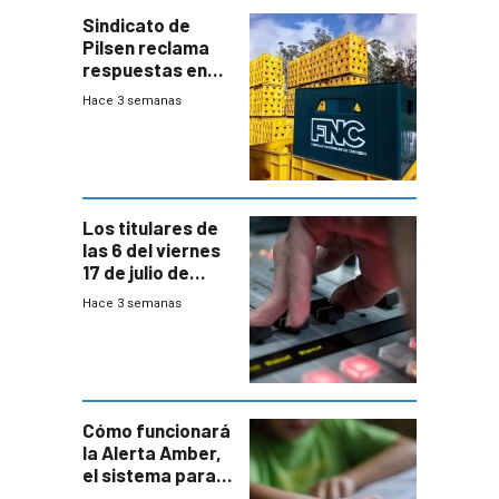
Sindicato de
Pilsen reclama
respuestas en
medio de
Hace 3 semanas
conversaciones
entre el gobierno
y FNC
Los titulares de
las 6 del viernes
17 de julio de
2026
Hace 3 semanas
Cómo funcionará
la Alerta Amber,
el sistema para
la búsqueda