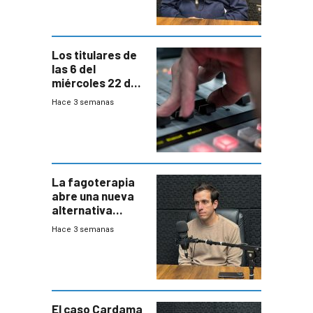
desde agosto
Los titulares de
las 6 del
miércoles 22 de
julio de 2026
Hace 3 semanas
La fagoterapia
abre una nueva
alternativa
contra bacterias
Hace 3 semanas
resistentes:
Uruguay
exportará a Chile
terapia
innovadora
El caso Cardama