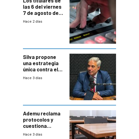
Los titulares de
las 6 del viernes
7 de agosto de
2026
Hace 2 días
Silva propone
una estrategia
única contra el
narcotráfico y
Hace 3 días
mayor
coordinación
entre Interior y
Defensa
Ademu reclama
protocolos y
cuestiona
demora de
Hace 3 días
Primaria ante