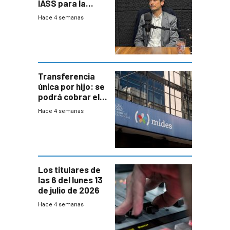
IASS para la
mayoría de los
Hace 4 semanas
jubilados
Transferencia
única por hijo: se
podrá cobrar el
100% en efectivo
Hace 4 semanas
y no habrá
trazabilidad del
Mides
Los titulares de
las 6 del lunes 13
de julio de 2026
Hace 4 semanas