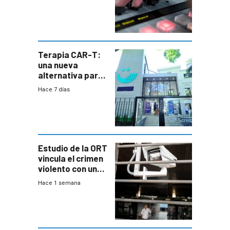
Terapia CAR-T:
una nueva
alternativa para
niños y
Hace 7 días
adolescentes
con cáncer
Estudio de la ORT
vincula el crimen
violento con una
menor creación
Hace 1 semana
de empresas
formales en el
área
metropolitana