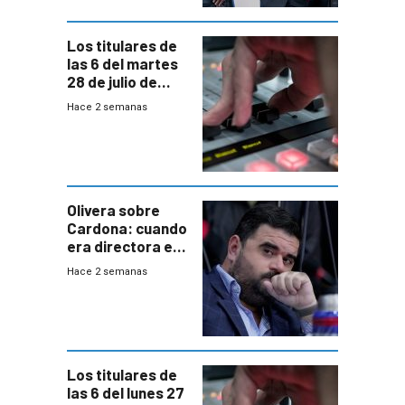
Los titulares de
las 6 del martes
28 de julio de
2026
Hace 2 semanas
Olivera sobre
Cardona: cuando
era directora en
UTE “no era muy
Hace 2 semanas
afín” a HIF Global
Los titulares de
las 6 del lunes 27