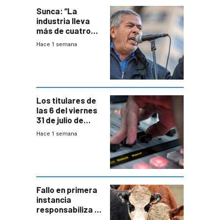
Sunca: “La
industria lleva
más de cuatro
meses sin
Hace 1 semana
convenio
colectivo”
Los titulares de
las 6 del viernes
31 de julio de
2026
Hace 1 semana
Fallo en primera
instancia
responsabiliza al
Estado por falta