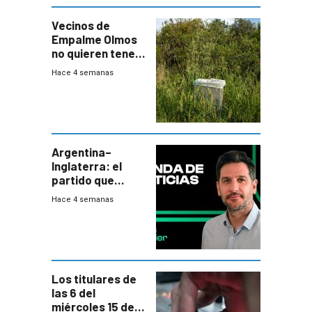
Vecinos de
Empalme Olmos
no quieren tener
cerca una planta
Hace 4 semanas
de tratamiento
de residuos e
impulsan
plebiscito
departamental
Argentina–
Inglaterra: el
partido que
nunca termina
Hace 4 semanas
Los titulares de
las 6 del
miércoles 15 de