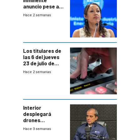
anuncio pese a
declaración de
Hace 2 semanas
Cardona y
“demoras” en
acuerdo entre
empresa y
gobierno
Los titulares de
las 6 del jueves
23 de julio de
2026
Hace 2 semanas
Interior
desplegará
drones
autónomos para
Hace 3 semanas
responder a
emergencias