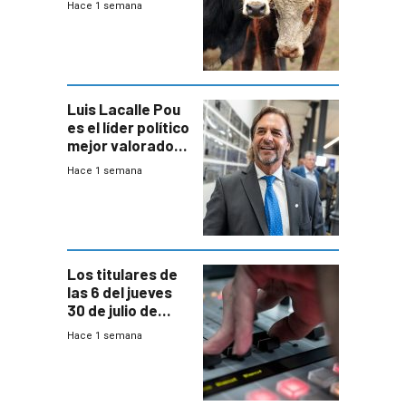
Hace 1 semana
de controles en
República
Ganadera
Luis Lacalle Pou
es el líder político
mejor valorado
del país, según
Hace 1 semana
encuesta de
Equipos
Consultores
Los titulares de
las 6 del jueves
30 de julio de
2026
Hace 1 semana