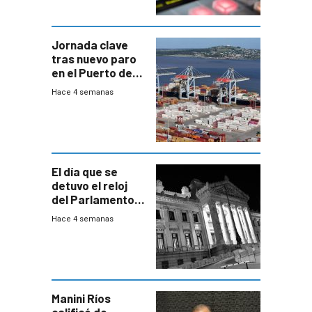
Jornada clave
tras nuevo paro
en el Puerto de
Montevideo
Hace 4 semanas
El día que se
detuvo el reloj
del Parlamento
para negociar
Hace 4 semanas
una Rendición de
Cuentas
Manini Ríos
calificó de