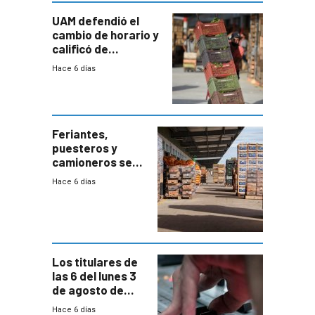
UAM defendió el
cambio de horario y
calificó de
“desproporcionado”
Hace 6 días
el bloqueo de
accesos
Feriantes,
puesteros y
camioneros se
movilizaron en
Hace 6 días
rechazo a
cambios de
horario en UAM
Los titulares de
las 6 del lunes 3
de agosto de
2026
Hace 6 días