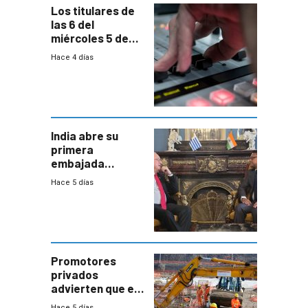
Los titulares de
las 6 del
miércoles 5 de
agosto de 2026
Hace 4 días
India abre su
primera
embajada
residente en
Hace 5 días
Uruguay y crecen
las expectativas
por un vínculo
comercial con
enorme
potencial
Promotores
privados
advierten que el
nuevo convenio
Hace 5 días