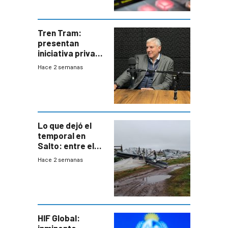
Tren Tram:
presentan
iniciativa privada
para una red de
Hace 2 semanas
cinco líneas en el
área
metropolitana
Lo que dejó el
temporal en
Salto: entre el
impacto
Hace 2 semanas
emocional y las
pérdidas sin
seguro
HIF Global:
inminente