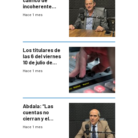
incoherente
decisión de
Hace 1 mes
Coalición de no
votar Rendición
en general
Los titulares de
las 6 del viernes
10 de julio de
2026
Hace 1 mes
Abdala: “Las
cuentas no
cierran y el
balance del
Hace 1 mes
gobierno es
insatisfactorio”