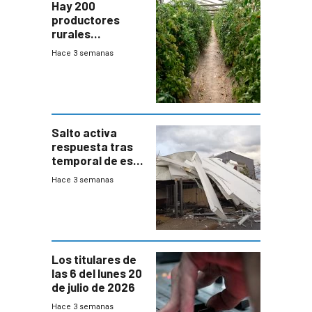
Hay 200
productores
rurales
afectados tras
Hace 3 semanas
temporal en zona
de Salto
Salto activa
respuesta tras
temporal de este
sábado con
Hace 3 semanas
destrozos e
impacto a la
granja
Los titulares de
las 6 del lunes 20
de julio de 2026
Hace 3 semanas