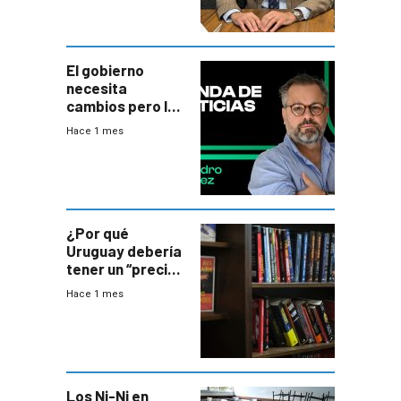
El gobierno
necesita
cambios pero los
ministros tienen
Hace 1 mes
mejor imagen
que el presidente
¿Por qué
Uruguay debería
tener un “precio
único” en los
Hace 1 mes
libros que
permita “salvar”
a los libreros?
Los Ni-Ni en