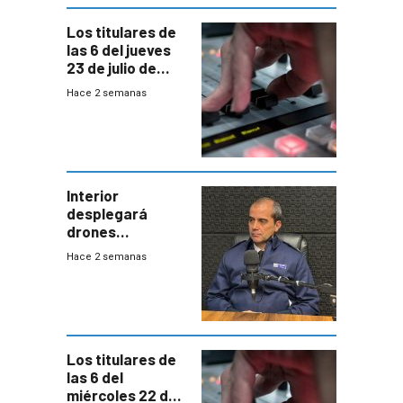
gobierno
Los titulares de
las 6 del jueves
23 de julio de
2026
Hace 2 semanas
Interior
desplegará
drones
autónomos para
Hace 2 semanas
responder a
emergencias
desde agosto
Los titulares de
las 6 del
miércoles 22 de