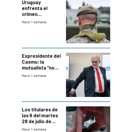
Uruguay
enfrenta el
crimen
organizado con
Hace 1 semana
capacidades “de
otra época”,
aseguró
especialista en
seguridad
Expresidente del
Casmu: la
mutualista “no
está para pagar”
Hace 1 semana
a interventores
“amigos del
gobierno”
Los titulares de
las 6 del martes
28 de julio de
2026
Hace 1 semana