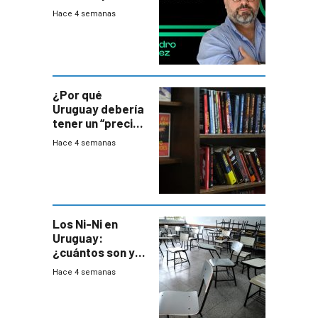
ministros tienen
Hace 4 semanas
mejor imagen
que el presidente
¿Por qué
Uruguay debería
tener un “precio
único” en los
Hace 4 semanas
libros que
permita “salvar”
a los libreros?
Los Ni-Ni en
Uruguay:
¿cuántos son y
en dónde están?
Hace 4 semanas