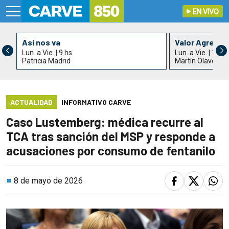
EN VIVO
Así nos va
Valor Agrega
Lun. a Vie. | 9 hs
Lun. a Vie. | 11 h
Patricia Madrid
Martín Olaverry
ACTUALIDAD
INFORMATIVO CARVE
Caso Lustemberg: médica recurre al
TCA tras sanción del MSP y responde a
acusaciones por consumo de fentanilo
8 de mayo de 2026