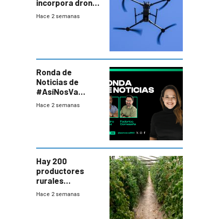
incorpora drones
y abre un nuevo
Hace 2 semanas
desafío para la
seguridad
Ronda de
Noticias de
#AsíNosVa
(20/7/26)
Hace 2 semanas
Hay 200
productores
rurales
afectados tras
Hace 2 semanas
temporal en zona
de Salto