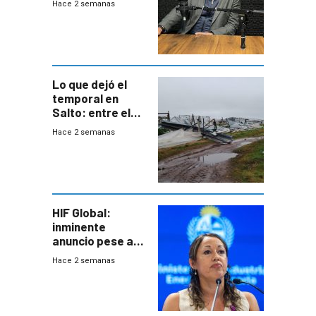
Hace 2 semanas
cinco líneas en el
área
metropolitana
Lo que dejó el
temporal en
Salto: entre el
impacto
Hace 2 semanas
emocional y las
pérdidas sin
seguro
HIF Global:
inminente
anuncio pese a
declaración de
Hace 2 semanas
Cardona y
“demoras” en
acuerdo entre
empresa y