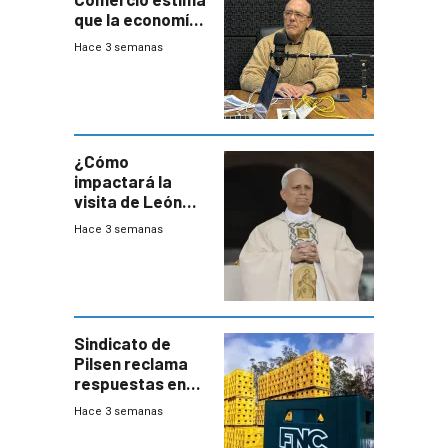
que la economía
crecerá 1,6%
Hace 3 semanas
este año, pero
advierte una
desaceleración
del consumo
¿Cómo
impactará la
visita de León
XIV a Uruguay?
Hace 3 semanas
Sindicato de
Pilsen reclama
respuestas en
medio de
Hace 3 semanas
conversaciones
entre el gobierno