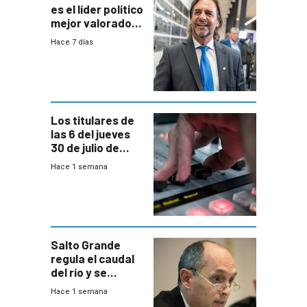
es el líder político
mejor valorado
del país, según
Hace 7 días
encuesta de
Equipos
Consultores
Los titulares de
las 6 del jueves
30 de julio de
2026
Hace 1 semana
Salto Grande
regula el caudal
del río y se
prepara para un
Hace 1 semana
escenario de