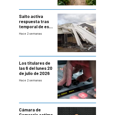
Salto activa
respuesta tras
temporal de este
sábado con
Hace 2 semanas
destrozos e
impacto a la
granja
Los titulares de
las 6 del lunes 20
de julio de 2026
Hace 2 semanas
Cámara de
Comercio estima