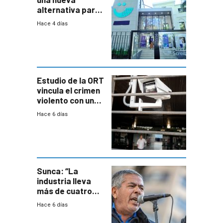
alternativa para
niños y
Hace 4 días
adolescentes
con cáncer
Estudio de la ORT
vincula el crimen
violento con una
menor creación
Hace 6 días
de empresas
formales en el
área
metropolitana
Sunca: “La
industria lleva
más de cuatro
meses sin
Hace 6 días
convenio
colectivo”