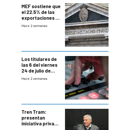
MEF sostiene que
el 22.5% de las
exportaciones a
EE.UU se verán
Hace 2 semanas
afectadas por la
suba arancelaria
de Trump
Los titulares de
las 6 del viernes
24 de julio de
2026
Hace 2 semanas
Tren Tram:
presentan
iniciativa privada
para una red de