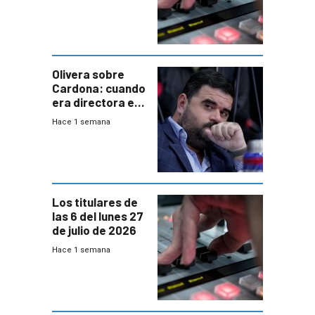
Olivera sobre
Cardona: cuando
era directora en
UTE “no era muy
Hace 1 semana
afín” a HIF Global
Los titulares de
las 6 del lunes 27
de julio de 2026
Hace 1 semana