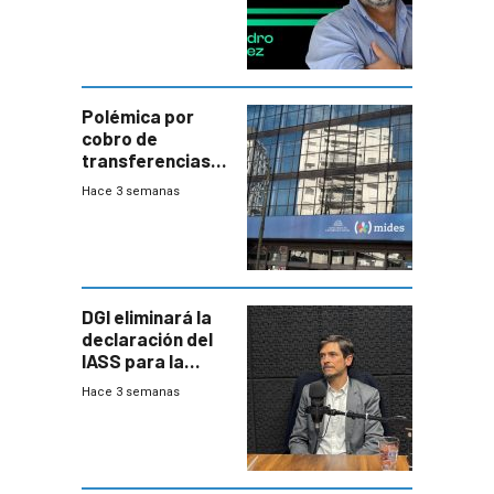
Polémica por
cobro de
transferencias
del Mides en
Hace 3 semanas
efectivo
DGI eliminará la
declaración del
IASS para la
mayoría de los
Hace 3 semanas
jubilados