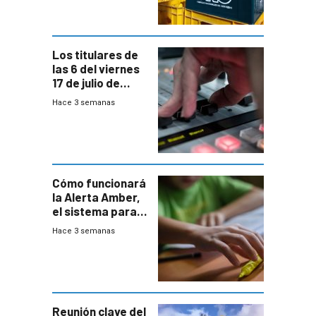
y FNC
Los titulares de
las 6 del viernes
17 de julio de
2026
Hace 3 semanas
Cómo funcionará
la Alerta Amber,
el sistema para
la búsqueda
Hace 3 semanas
temprana de
menores
ausentes
Reunión clave del