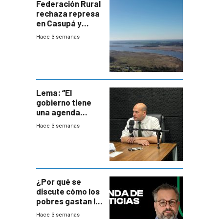
Federación Rural
rechaza represa
en Casupá y
firma demanda
Hace 3 semanas
del PN
Lema: “El
gobierno tiene
una agenda
destructiva”
Hace 3 semanas
¿Por qué se
discute cómo los
pobres gastan la
plata?
Hace 3 semanas