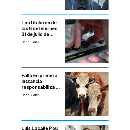
Los titulares de
las 6 del viernes
31 de julio de
2026
Hace 6 días
Fallo en primera
instancia
responsabiliza al
Estado por falta
Hace 7 días
de controles en
República
Ganadera
Luis Lacalle Pou