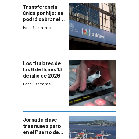
Transferencia
única por hijo: se
podrá cobrar el
100% en efectivo
Hace 3 semanas
y no habrá
trazabilidad del
Mides
Los titulares de
las 6 del lunes 13
de julio de 2026
Hace 3 semanas
Jornada clave
tras nuevo paro
en el Puerto de
Montevideo