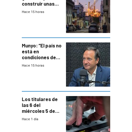
construir unas
mil viviendas en
Hace 15 horas
un plan de
repoblamiento,
entre siete y
ocho años
Munyo: “El país no
está en
condiciones de
enfrentar una
Hace 15 horas
reducción de la
semana laboral”
Los titulares de
las 6 del
miércoles 5 de
agosto de 2026
Hace 1 día