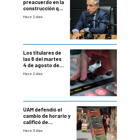
preacuerdo en la
construcción que
comprende
Hace 2 días
reducción
paulatina de
carga horaria
Los titulares de
las 6 del martes
4 de agosto de
2026
Hace 2 días
UAM defendió el
cambio de horario y
calificó de
“desproporcionado”
Hace 3 días
el bloqueo de