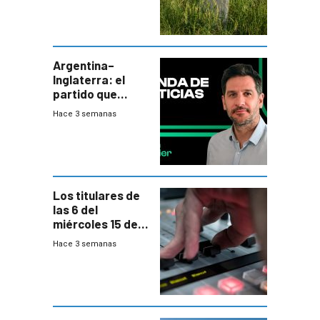
de residuos e
impulsan
plebiscito
departamental
Argentina–
Inglaterra: el
partido que
nunca termina
Hace 3 semanas
Los titulares de
las 6 del
miércoles 15 de
julio de 2026
Hace 3 semanas