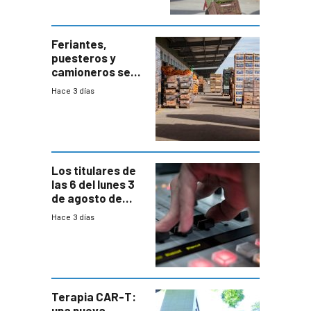
accesos
Feriantes,
puesteros y
camioneros se
movilizaron en
Hace 3 días
rechazo a
cambios de
horario en UAM
Los titulares de
las 6 del lunes 3
de agosto de
2026
Hace 3 días
Terapia CAR-T:
una nueva