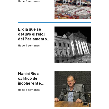
Hace 3 semanas
El día que se
detuvo el reloj
del Parlamento
para negociar
Hace 4 semanas
una Rendición de
Cuentas
Manini Ríos
calificó de
incoherente
decisión de
Hace 4 semanas
Coalición de no
votar Rendición
en general