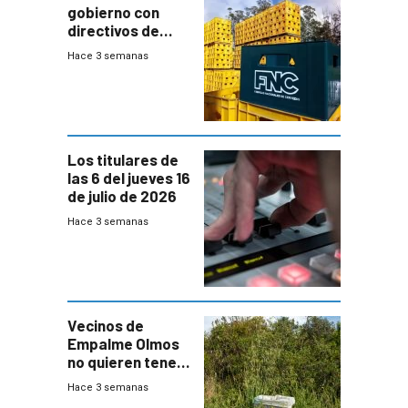
gobierno con
directivos de
Fábricas
Hace 3 semanas
Nacionales de
Cervezas
Los titulares de
las 6 del jueves 16
de julio de 2026
Hace 3 semanas
Vecinos de
Empalme Olmos
no quieren tener
cerca una planta
Hace 3 semanas
de tratamiento