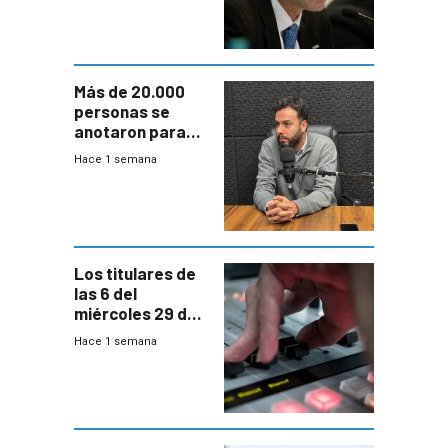
fuertes crecidas
Más de 20.000
personas se
anotaron para
las pruebas
Hace 1 semana
Acredita que la
ANEP impulsa
para terminar
Bachillerato
Los titulares de
las 6 del
miércoles 29 de
julio de 2026
Hace 1 semana