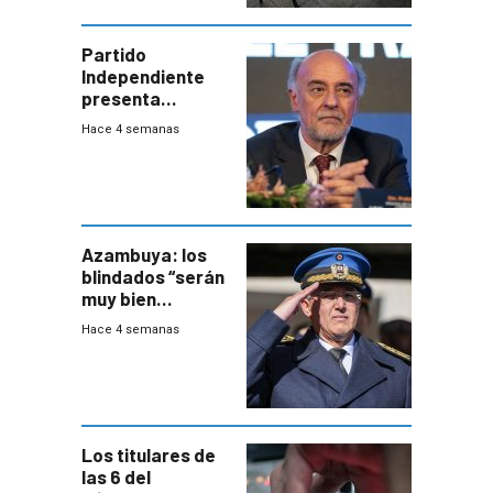
Partido
Independiente
presenta
demanda civil
Hace 4 semanas
para intentar
frenar Casupá
Azambuya: los
blindados “serán
muy bien
recibidos” por los
Hace 4 semanas
vecinos
Los titulares de
las 6 del