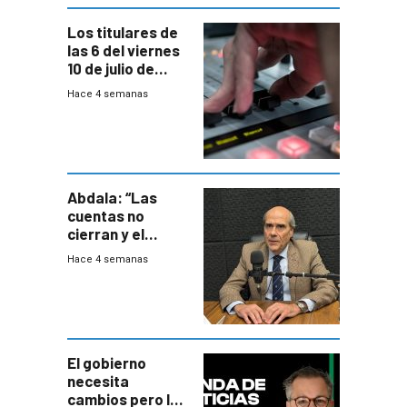
Los titulares de
las 6 del viernes
10 de julio de
2026
Hace 4 semanas
Abdala: “Las
cuentas no
cierran y el
balance del
Hace 4 semanas
gobierno es
insatisfactorio”
El gobierno
necesita
cambios pero los