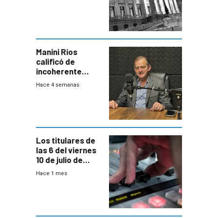
una Rendición de
Cuentas
Manini Ríos
calificó de
incoherente
decisión de
Hace 4 semanas
Coalición de no
votar Rendición
en general
Los titulares de
las 6 del viernes
10 de julio de
2026
Hace 1 mes