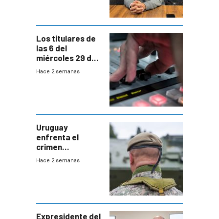
para terminar
Bachillerato
Los titulares de
las 6 del
miércoles 29 de
julio de 2026
Hace 2 semanas
Uruguay
enfrenta el
crimen
organizado con
Hace 2 semanas
capacidades “de
otra época”,
aseguró
especialista en
seguridad
Expresidente del