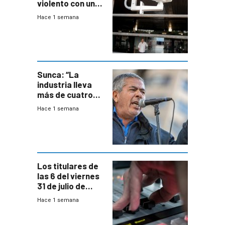
violento con una
menor creación
Hace 1 semana
de empresas
formales en el
área
metropolitana
Sunca: “La
industria lleva
más de cuatro
meses sin
Hace 1 semana
convenio
colectivo”
Los titulares de
las 6 del viernes
31 de julio de
2026
Hace 1 semana