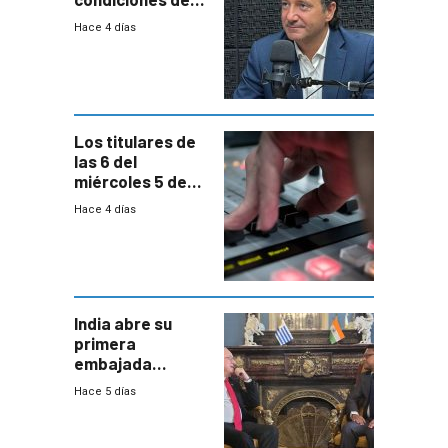
enfrentar una
Hace 4 días
reducción de la
semana laboral”
Los titulares de
las 6 del
miércoles 5 de
agosto de 2026
Hace 4 días
India abre su
primera
embajada
residente en
Hace 5 días
Uruguay y crecen
las expectativas
por un vínculo