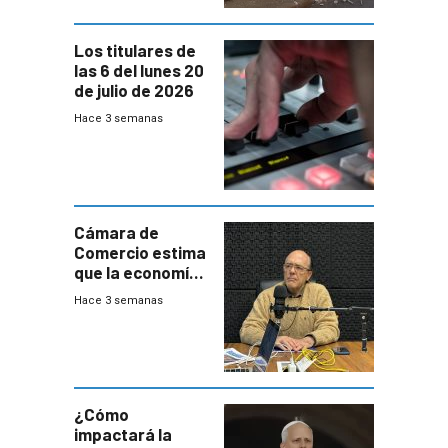
Los titulares de
las 6 del lunes 20
de julio de 2026
Hace 3 semanas
Cámara de
Comercio estima
que la economía
crecerá 1,6%
Hace 3 semanas
este año, pero
advierte una
desaceleración
del consumo
¿Cómo
impactará la