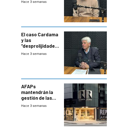
Hace 3 semanas
resistentes:
Uruguay
exportará a Chile
terapia
innovadora
El caso Cardama
y las
“desprolijidades”
que la
Hace 3 semanas
investigadora ha
encontrado
AFAPs
mantendrán la
gestión de las
cuentas
Hace 3 semanas
individuales