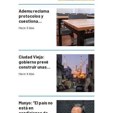
Defensa
Ademu reclama
protocolos y
cuestiona
demora de
Hace 3 días
Primaria ante
docente con
antecedentes de
violencia
Ciudad Vieja:
gobierno prevé
construir unas
mil viviendas en
Hace 4 días
un plan de
repoblamiento,
entre siete y
ocho años
Munyo: “El país no
está en
condiciones de