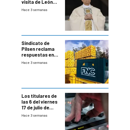
visita de León
XIV a Uruguay?
Hace 3 semanas
Sindicato de
Pilsen reclama
respuestas en
medio de
Hace 3 semanas
conversaciones
entre el gobierno
y FNC
Los titulares de
las 6 del viernes
17 de julio de
2026
Hace 3 semanas