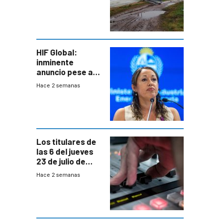
emocional y las
pérdidas sin
seguro
HIF Global:
inminente
anuncio pese a
declaración de
Hace 2 semanas
Cardona y
“demoras” en
acuerdo entre
empresa y
gobierno
Los titulares de
las 6 del jueves
23 de julio de
2026
Hace 2 semanas