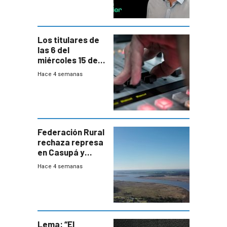
Los titulares de
las 6 del
miércoles 15 de
julio de 2026
Hace 4 semanas
Federación Rural
rechaza represa
en Casupá y
firma demanda
Hace 4 semanas
del PN
Lema: “El