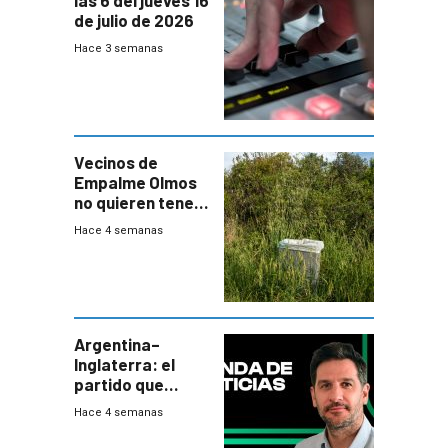
de julio de 2026
Hace 3 semanas
Vecinos de
Empalme Olmos
no quieren tener
cerca una planta
Hace 4 semanas
de tratamiento
de residuos e
impulsan
plebiscito
departamental
Argentina–
Inglaterra: el
partido que
nunca termina
Hace 4 semanas