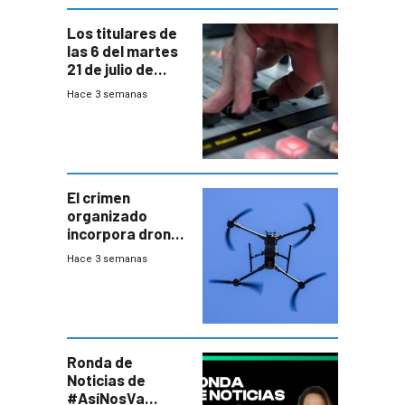
Los titulares de
las 6 del martes
21 de julio de
2026
Hace 3 semanas
El crimen
organizado
incorpora drones
y abre un nuevo
Hace 3 semanas
desafío para la
seguridad
Ronda de
Noticias de
#AsíNosVa