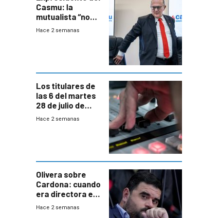
Casmu: la
mutualista “no
está para pagar”
Hace 2 semanas
a interventores
“amigos del
gobierno”
Los titulares de
las 6 del martes
28 de julio de
2026
Hace 2 semanas
Olivera sobre
Cardona: cuando
era directora en
UTE “no era muy
Hace 2 semanas
afín” a HIF Global