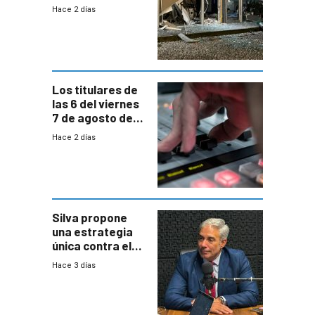
Parque Miramar;
Hace 2 días
hay 3 detenidos
Los titulares de
las 6 del viernes
7 de agosto de
2026
Hace 2 días
Silva propone
una estrategia
única contra el
narcotráfico y
Hace 3 días
mayor
coordinación
entre Interior y