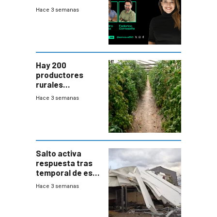
(20/7/26)
Hace 3 semanas
Hay 200
productores
rurales
afectados tras
Hace 3 semanas
temporal en zona
de Salto
Salto activa
respuesta tras
temporal de este
sábado con
Hace 3 semanas
destrozos e
impacto a la
granja