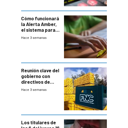
Cómo funcionará
la Alerta Amber,
el sistema para
la búsqueda
Hace 3 semanas
temprana de
menores
ausentes
Reunión clave del
gobierno con
directivos de
Fábricas
Hace 3 semanas
Nacionales de
Cervezas
Los titulares de
las 6 del jueves 16