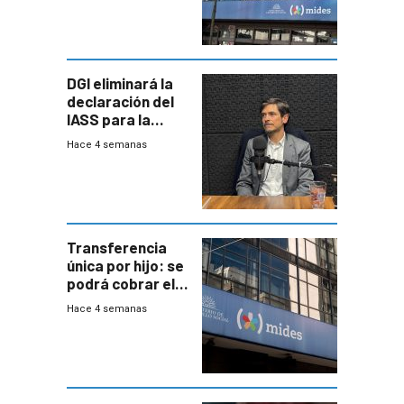
DGI eliminará la
declaración del
IASS para la
mayoría de los
Hace 4 semanas
jubilados
Transferencia
única por hijo: se
podrá cobrar el
100% en efectivo
Hace 4 semanas
y no habrá
trazabilidad del
Mides