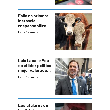
Fallo en primera
instancia
responsabiliza al
Estado por falta
Hace 1 semana
de controles en
República
Ganadera
Luis Lacalle Pou
es el líder político
mejor valorado
del país, según
Hace 1 semana
encuesta de
Equipos
Consultores
Los titulares de
las 6 del jueves