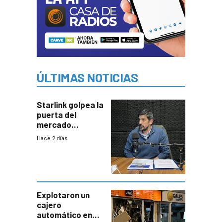
ÚLTIMAS NOTICIAS
Starlink golpea la
puerta del
mercado
uruguayo y Antel
Hace 2 días
responde:
“Quizás no sea
Antel la que
tenga que estar
con mayor
miedo”
Explotaron un
cajero
automático en