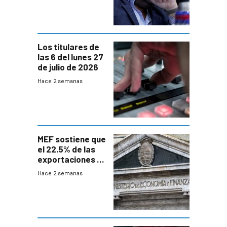
Los titulares de
las 6 del lunes 27
de julio de 2026
Hace 2 semanas
MEF sostiene que
el 22.5% de las
exportaciones a
EE.UU se verán
Hace 2 semanas
afectadas por la
suba arancelaria
de Trump