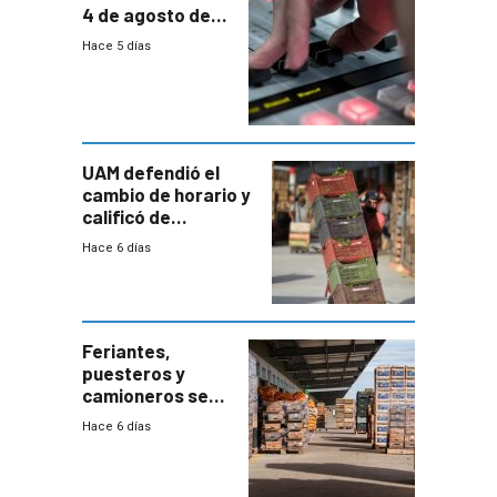
4 de agosto de
2026
Hace 5 días
UAM defendió el
cambio de horario y
calificó de
“desproporcionado”
Hace 6 días
el bloqueo de
accesos
Feriantes,
puesteros y
camioneros se
movilizaron en
Hace 6 días
rechazo a
cambios de
horario en UAM