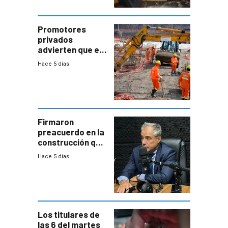
comercial con
enorme
potencial
Promotores
privados
advierten que el
nuevo convenio
Hace 5 días
de la
construcción
aumentará
costos y obligará
a revisar
proyectos
Firmaron
preacuerdo en la
construcción que
comprende
Hace 5 días
reducción
paulatina de
carga horaria
Los titulares de
las 6 del martes