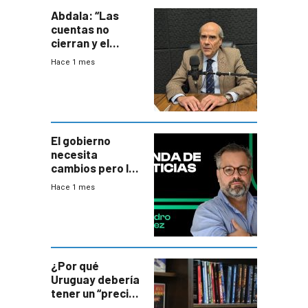
Abdala: “Las
cuentas no
cierran y el
balance del
Hace 1 mes
gobierno es
insatisfactorio”
El gobierno
necesita
cambios pero los
ministros tienen
Hace 1 mes
mejor imagen
que el presidente
¿Por qué
Uruguay debería
tener un “precio
único” en los