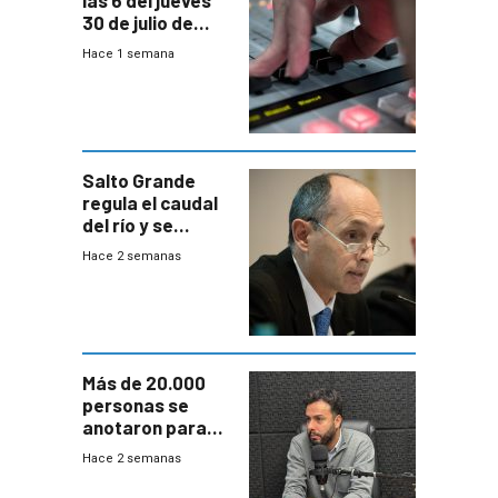
30 de julio de
2026
Hace 1 semana
Salto Grande
regula el caudal
del río y se
prepara para un
Hace 2 semanas
escenario de
fuertes crecidas
Más de 20.000
personas se
anotaron para
las pruebas
Hace 2 semanas
Acredita que la
ANEP impulsa