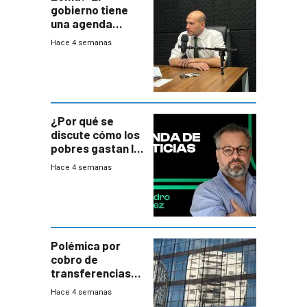
gobierno tiene
una agenda
destructiva”
Hace 4 semanas
¿Por qué se
discute cómo los
pobres gastan la
plata?
Hace 4 semanas
Polémica por
cobro de
transferencias
del Mides en
Hace 4 semanas
efectivo