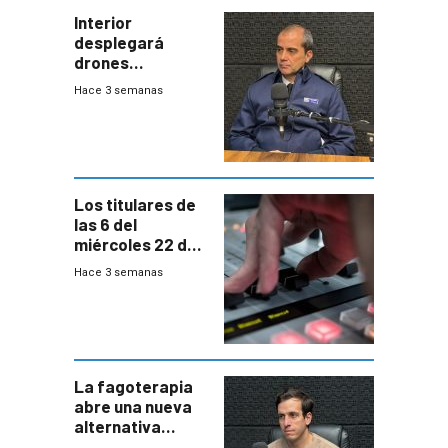
Interior
desplegará
drones
autónomos para
Hace 3 semanas
responder a
emergencias
desde agosto
Los titulares de
las 6 del
miércoles 22 de
julio de 2026
Hace 3 semanas
La fagoterapia
abre una nueva
alternativa
contra bacterias