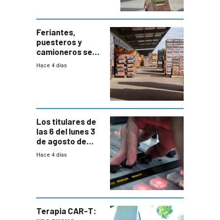
accesos
Feriantes,
puesteros y
camioneros se
movilizaron en
Hace 4 días
rechazo a
cambios de
horario en UAM
Los titulares de
las 6 del lunes 3
de agosto de
2026
Hace 4 días
Terapia CAR-T: