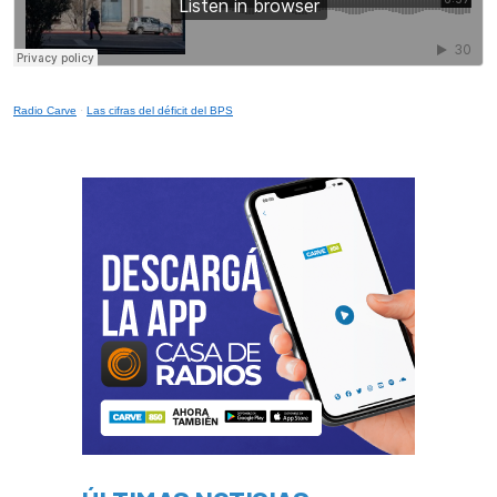
Radio Carve
·
Las cifras del déficit del BPS