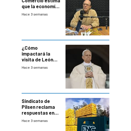
Comercio estima
que la economía
crecerá 1,6%
Hace 3 semanas
este año, pero
advierte una
desaceleración
del consumo
¿Cómo
impactará la
visita de León
XIV a Uruguay?
Hace 3 semanas
Sindicato de
Pilsen reclama
respuestas en
medio de
Hace 3 semanas
conversaciones
entre el gobierno