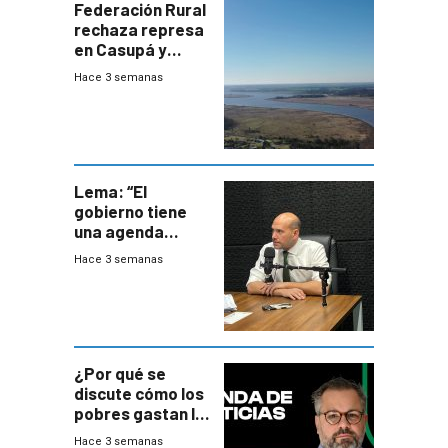
Federación Rural
rechaza represa
en Casupá y
firma demanda
Hace 3 semanas
del PN
Lema: “El
gobierno tiene
una agenda
destructiva”
Hace 3 semanas
¿Por qué se
discute cómo los
pobres gastan la
plata?
Hace 3 semanas