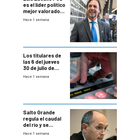
es el líder político
mejor valorado
del país, según
Hace 1 semana
encuesta de
Equipos
Consultores
Los titulares de
las 6 del jueves
30 de julio de
2026
Hace 1 semana
Salto Grande
regula el caudal
del río y se
prepara para un
Hace 1 semana
escenario de