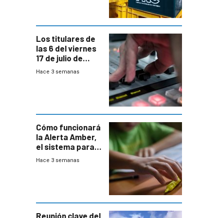
y FNC
Los titulares de
las 6 del viernes
17 de julio de
2026
Hace 3 semanas
Cómo funcionará
la Alerta Amber,
el sistema para
la búsqueda
Hace 3 semanas
temprana de
menores
ausentes
Reunión clave del