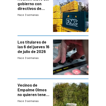
gobierno con
directivos de
Fábricas
Hace 3 semanas
Nacionales de
Cervezas
Los titulares de
las 6 del jueves 16
de julio de 2026
Hace 3 semanas
Vecinos de
Empalme Olmos
no quieren tener
cerca una planta
Hace 3 semanas
de tratamiento