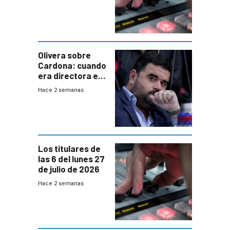
Olivera sobre
Cardona: cuando
era directora en
UTE “no era muy
Hace 2 semanas
afín” a HIF Global
Los titulares de
las 6 del lunes 27
de julio de 2026
Hace 2 semanas