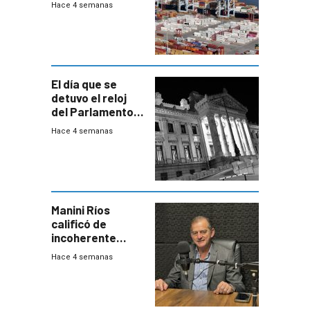
Hace 4 semanas
El día que se
detuvo el reloj
del Parlamento
para negociar
Hace 4 semanas
una Rendición de
Cuentas
Manini Ríos
calificó de
incoherente
decisión de
Hace 4 semanas
Coalición de no
votar Rendición
en general