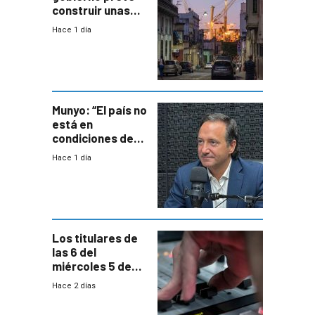
construir unas
mil viviendas en
Hace 1 día
un plan de
repoblamiento,
entre siete y
ocho años
Munyo: “El país no
está en
condiciones de
enfrentar una
Hace 1 día
reducción de la
semana laboral”
Los titulares de
las 6 del
miércoles 5 de
agosto de 2026
Hace 2 días