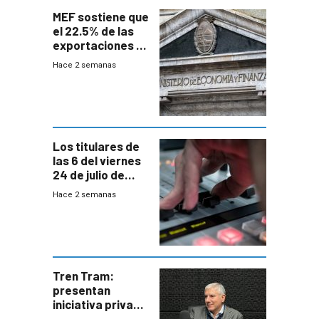
MEF sostiene que
el 22.5% de las
exportaciones a
EE.UU se verán
Hace 2 semanas
afectadas por la
suba arancelaria
de Trump
Los titulares de
las 6 del viernes
24 de julio de
2026
Hace 2 semanas
Tren Tram:
presentan
iniciativa privada
para una red de