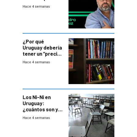
ministros tienen
Hace 4 semanas
mejor imagen
que el presidente
¿Por qué
Uruguay debería
tener un “precio
único” en los
Hace 4 semanas
libros que
permita “salvar”
a los libreros?
Los Ni-Ni en
Uruguay:
¿cuántos son y
en dónde están?
Hace 4 semanas