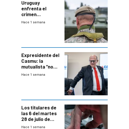
Uruguay
enfrenta el
crimen
organizado con
Hace 1 semana
capacidades “de
otra época”,
aseguró
especialista en
seguridad
Expresidente del
Casmu: la
mutualista “no
está para pagar”
Hace 1 semana
a interventores
“amigos del
gobierno”
Los titulares de
las 6 del martes
28 de julio de
2026
Hace 1 semana