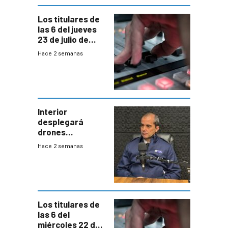
gobierno
Los titulares de
las 6 del jueves
23 de julio de
2026
Hace 2 semanas
Interior
desplegará
drones
autónomos para
Hace 2 semanas
responder a
emergencias
desde agosto
Los titulares de
las 6 del
miércoles 22 de