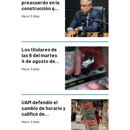
preacuerdo en la
construcción que
comprende
Hace 3 días
reducción
paulatina de
carga horaria
Los titulares de
las 6 del martes
4 de agosto de
2026
Hace 3 días
UAM defendió el
cambio de horario y
calificó de
“desproporcionado”
Hace 3 días
el bloqueo de