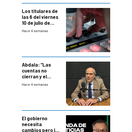
Los titulares de
las 6 del viernes
10 de julio de
2026
Hace 4 semanas
Abdala: “Las
cuentas no
cierran y el
balance del
Hace 4 semanas
gobierno es
insatisfactorio”
El gobierno
necesita
cambios pero los