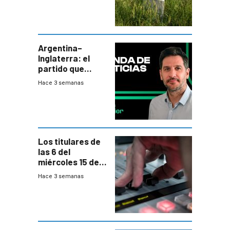
de residuos e
impulsan
plebiscito
departamental
Argentina–
Inglaterra: el
partido que
nunca termina
Hace 3 semanas
Los titulares de
las 6 del
miércoles 15 de
julio de 2026
Hace 3 semanas