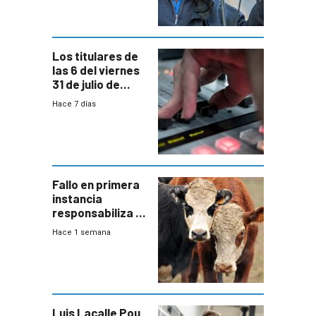
Los titulares de
las 6 del viernes
31 de julio de
2026
Hace 7 días
Fallo en primera
instancia
responsabiliza al
Estado por falta
Hace 1 semana
de controles en
República
Ganadera
Luis Lacalle Pou