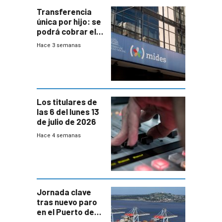
Transferencia
única por hijo: se
podrá cobrar el
100% en efectivo
Hace 3 semanas
y no habrá
trazabilidad del
Mides
Los titulares de
las 6 del lunes 13
de julio de 2026
Hace 4 semanas
Jornada clave
tras nuevo paro
en el Puerto de
Montevideo