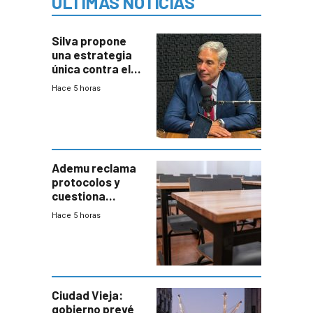
ÚLTIMAS NOTICIAS
Silva propone
una estrategia
única contra el
narcotráfico y
Hace 5 horas
mayor
coordinación
entre Interior y
Defensa
Ademu reclama
protocolos y
cuestiona
demora de
Hace 5 horas
Primaria ante
docente con
antecedentes de
violencia
Ciudad Vieja:
gobierno prevé