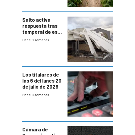
Salto activa
respuesta tras
temporal de este
sábado con
Hace 3 semanas
destrozos e
impacto a la
granja
Los titulares de
las 6 del lunes 20
de julio de 2026
Hace 3 semanas
Cámara de