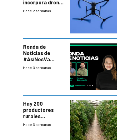
incorpora drones
y abre un nuevo
Hace 2 semanas
desafío para la
seguridad
Ronda de
Noticias de
#AsíNosVa
(20/7/26)
Hace 3 semanas
Hay 200
productores
rurales
afectados tras
Hace 3 semanas
temporal en zona
de Salto