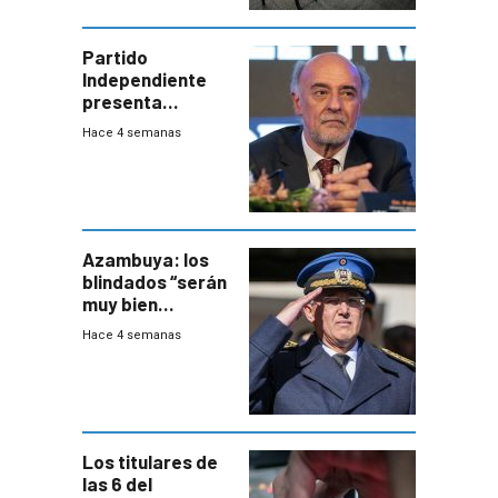
Partido
Independiente
presenta
demanda civil
Hace 4 semanas
para intentar
frenar Casupá
Azambuya: los
blindados “serán
muy bien
recibidos” por los
Hace 4 semanas
vecinos
Los titulares de
las 6 del