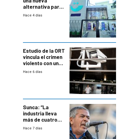
una nueva
alternativa para
niños y
Hace 4 días
adolescentes
con cáncer
Estudio de la ORT
vincula el crimen
violento con una
menor creación
Hace 6 días
de empresas
formales en el
área
metropolitana
Sunca: “La
industria lleva
más de cuatro
meses sin
Hace 7 días
convenio
colectivo”