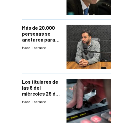
fuertes crecidas
Más de 20.000
personas se
anotaron para
las pruebas
Hace 1 semana
Acredita que la
ANEP impulsa
para terminar
Bachillerato
Los titulares de
las 6 del
miércoles 29 de
julio de 2026
Hace 1 semana