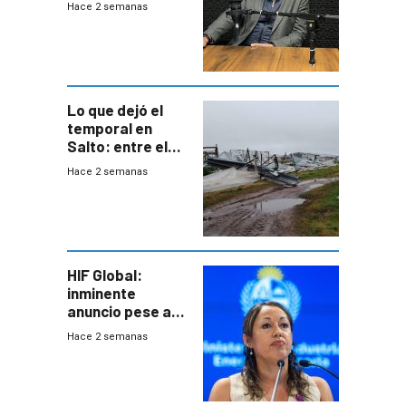
Hace 2 semanas
cinco líneas en el
área
metropolitana
Lo que dejó el
temporal en
Salto: entre el
impacto
Hace 2 semanas
emocional y las
pérdidas sin
seguro
HIF Global:
inminente
anuncio pese a
declaración de
Hace 2 semanas
Cardona y
“demoras” en
acuerdo entre
empresa y