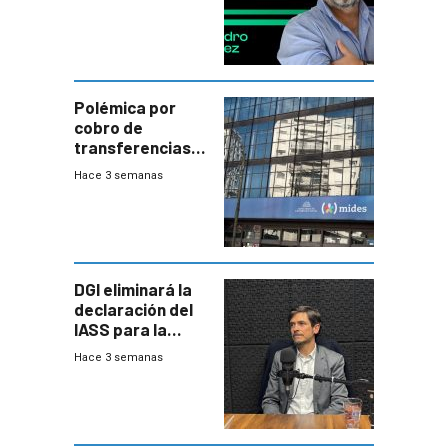
Polémica por
cobro de
transferencias
del Mides en
Hace 3 semanas
efectivo
DGI eliminará la
declaración del
IASS para la
mayoría de los
Hace 3 semanas
jubilados