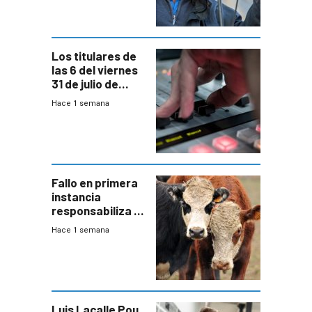
Los titulares de
las 6 del viernes
31 de julio de
2026
Hace 1 semana
Fallo en primera
instancia
responsabiliza al
Estado por falta
Hace 1 semana
de controles en
República
Ganadera
Luis Lacalle Pou