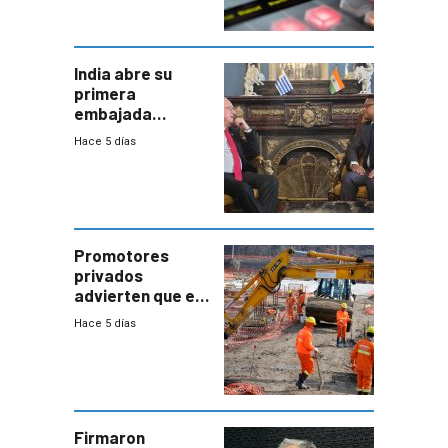
India abre su
primera
embajada
residente en
Hace 5 días
Uruguay y crecen
las expectativas
por un vínculo
comercial con
enorme
potencial
Promotores
privados
advierten que el
nuevo convenio
Hace 5 días
de la
construcción
aumentará
costos y obligará
a revisar
proyectos
Firmaron