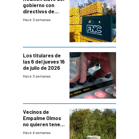
gobierno con
directivos de
Fábricas
Hace 3 semanas
Nacionales de
Cervezas
Los titulares de
las 6 del jueves 16
de julio de 2026
Hace 3 semanas
Vecinos de
Empalme Olmos
no quieren tener
cerca una planta
Hace 4 semanas
de tratamiento