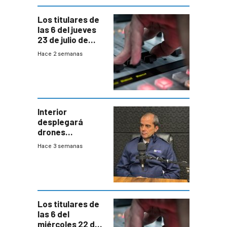
gobierno
Los titulares de
las 6 del jueves
23 de julio de
2026
Hace 2 semanas
Interior
desplegará
drones
autónomos para
Hace 3 semanas
responder a
emergencias
desde agosto
Los titulares de
las 6 del
miércoles 22 de