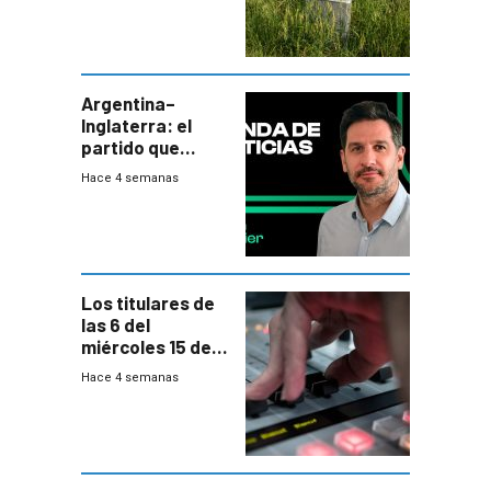
de residuos e
impulsan
plebiscito
departamental
Argentina–
Inglaterra: el
partido que
nunca termina
Hace 4 semanas
Los titulares de
las 6 del
miércoles 15 de
julio de 2026
Hace 4 semanas