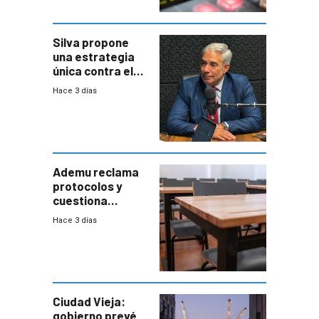
Silva propone
una estrategia
única contra el
narcotráfico y
Hace 3 días
mayor
coordinación
entre Interior y
Defensa
Ademu reclama
protocolos y
cuestiona
demora de
Hace 3 días
Primaria ante
docente con
antecedentes de
violencia
Ciudad Vieja:
gobierno prevé