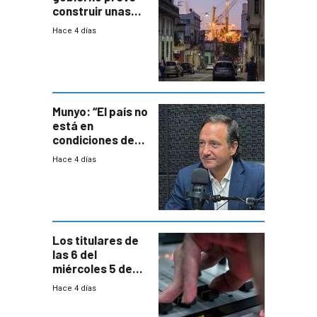
construir unas
mil viviendas en
Hace 4 días
un plan de
repoblamiento,
entre siete y
ocho años
Munyo: “El país no
está en
condiciones de
enfrentar una
Hace 4 días
reducción de la
semana laboral”
Los titulares de
las 6 del
miércoles 5 de
agosto de 2026
Hace 4 días