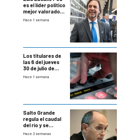
es el líder político
mejor valorado
del país, según
Hace 1 semana
encuesta de
Equipos
Consultores
Los titulares de
las 6 del jueves
30 de julio de
2026
Hace 1 semana
Salto Grande
regula el caudal
del río y se
prepara para un
Hace 2 semanas
escenario de