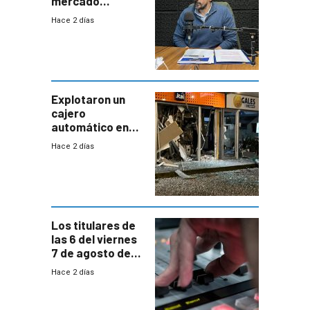
mercado
uruguayo y Antel
Hace 2 días
responde:
“Quizás no sea
Antel la que
tenga que estar
con mayor
miedo”
Explotaron un
cajero
automático en
Parque Miramar;
Hace 2 días
hay 3 detenidos
Los titulares de
las 6 del viernes
7 de agosto de
2026
Hace 2 días