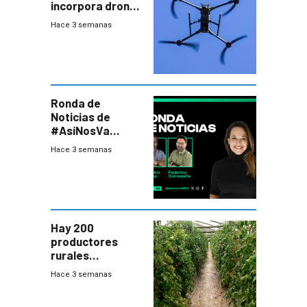
incorpora drones
y abre un nuevo
Hace 3 semanas
desafío para la
seguridad
Ronda de
Noticias de
#AsíNosVa
(20/7/26)
Hace 3 semanas
Hay 200
productores
rurales
afectados tras
Hace 3 semanas
temporal en zona
de Salto