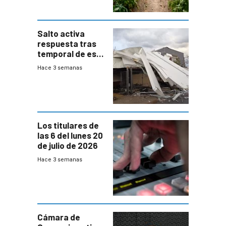
Salto activa
respuesta tras
temporal de este
sábado con
Hace 3 semanas
destrozos e
impacto a la
granja
Los titulares de
las 6 del lunes 20
de julio de 2026
Hace 3 semanas
Cámara de