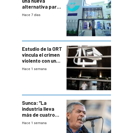
una nueva
alternativa para
niños y
Hace 7 días
adolescentes
con cáncer
Estudio de la ORT
vincula el crimen
violento con una
menor creación
Hace 1 semana
de empresas
formales en el
área
metropolitana
Sunca: “La
industria lleva
más de cuatro
meses sin
Hace 1 semana
convenio
colectivo”