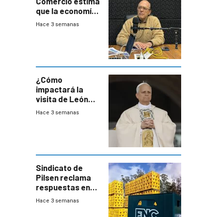
Comercio estima
que la economía
crecerá 1,6%
Hace 3 semanas
este año, pero
advierte una
desaceleración
del consumo
¿Cómo
impactará la
visita de León
XIV a Uruguay?
Hace 3 semanas
Sindicato de
Pilsen reclama
respuestas en
medio de
Hace 3 semanas
conversaciones
entre el gobierno