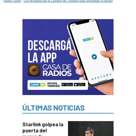
Radio Carve
·
Los reclamos de la Cámara de Turismo para apuntalar al sector
ÚLTIMAS NOTICIAS
Starlink golpea la
puerta del