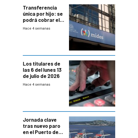
Transferencia
única por hijo: se
podrá cobrar el
100% en efectivo
Hace 4 semanas
y no habrá
trazabilidad del
Mides
Los titulares de
las 6 del lunes 13
de julio de 2026
Hace 4 semanas
Jornada clave
tras nuevo paro
en el Puerto de