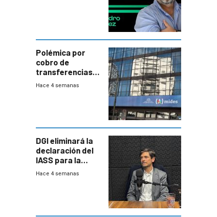
Polémica por
cobro de
transferencias
del Mides en
Hace 4 semanas
efectivo
DGI eliminará la
declaración del
IASS para la
mayoría de los
Hace 4 semanas
jubilados