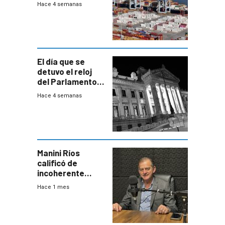
Montevideo
Hace 4 semanas
El día que se
detuvo el reloj
del Parlamento
para negociar
Hace 4 semanas
una Rendición de
Cuentas
Manini Ríos
calificó de
incoherente
decisión de
Hace 1 mes
Coalición de no
votar Rendición
en general