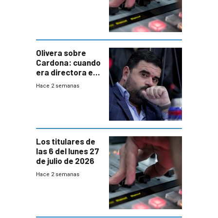
Olivera sobre
Cardona: cuando
era directora en
UTE “no era muy
Hace 2 semanas
afín” a HIF Global
Los titulares de
las 6 del lunes 27
de julio de 2026
Hace 2 semanas