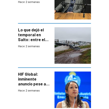
para una red de
Hace 2 semanas
cinco líneas en el
área
metropolitana
Lo que dejó el
temporal en
Salto: entre el
impacto
Hace 2 semanas
emocional y las
pérdidas sin
seguro
HIF Global:
inminente
anuncio pese a
declaración de
Hace 2 semanas
Cardona y
“demoras” en
acuerdo entre
empresa y