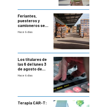
accesos
Feriantes,
puesteros y
camioneros se
movilizaron en
Hace 6 días
rechazo a
cambios de
horario en UAM
Los titulares de
las 6 del lunes 3
de agosto de
2026
Hace 6 días
Terapia CAR-T: