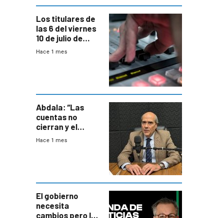
Los titulares de
las 6 del viernes
10 de julio de
2026
Hace 1 mes
Abdala: “Las
cuentas no
cierran y el
balance del
Hace 1 mes
gobierno es
insatisfactorio”
El gobierno
necesita
cambios pero los