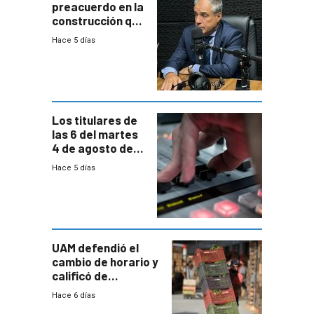
preacuerdo en la
construcción que
comprende
Hace 5 días
reducción
paulatina de
carga horaria
Los titulares de
las 6 del martes
4 de agosto de
2026
Hace 5 días
UAM defendió el
cambio de horario y
calificó de
“desproporcionado”
Hace 6 días
el bloqueo de