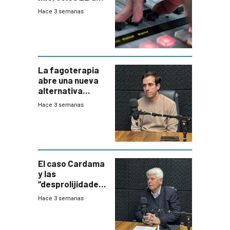
julio de 2026
Hace 3 semanas
La fagoterapia
abre una nueva
alternativa
contra bacterias
Hace 3 semanas
resistentes:
Uruguay
exportará a Chile
terapia
innovadora
El caso Cardama
y las
“desprolijidades”
que la
Hace 3 semanas
investigadora ha
encontrado