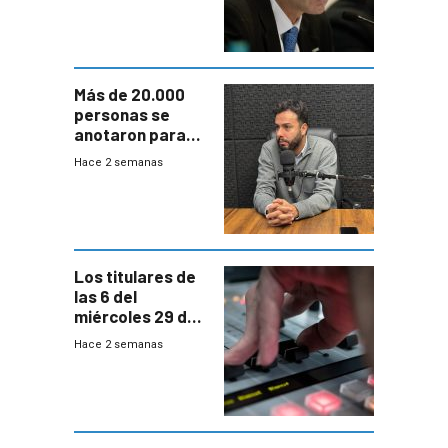
fuertes crecidas
Más de 20.000
personas se
anotaron para
las pruebas
Hace 2 semanas
Acredita que la
ANEP impulsa
para terminar
Bachillerato
Los titulares de
las 6 del
miércoles 29 de
julio de 2026
Hace 2 semanas