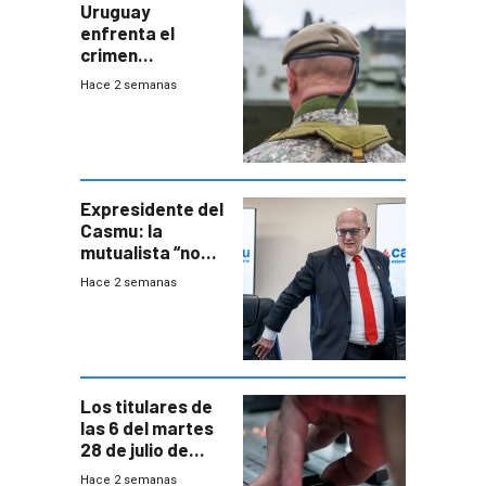
Uruguay
enfrenta el
crimen
organizado con
Hace 2 semanas
capacidades “de
otra época”,
aseguró
especialista en
seguridad
Expresidente del
Casmu: la
mutualista “no
está para pagar”
Hace 2 semanas
a interventores
“amigos del
gobierno”
Los titulares de
las 6 del martes
28 de julio de
2026
Hace 2 semanas