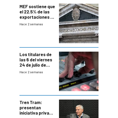
MEF sostiene que
el 22.5% de las
exportaciones a
EE.UU se verán
Hace 2 semanas
afectadas por la
suba arancelaria
de Trump
Los titulares de
las 6 del viernes
24 de julio de
2026
Hace 2 semanas
Tren Tram:
presentan
iniciativa privada