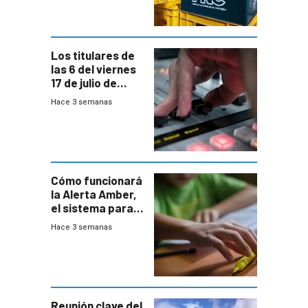
y FNC
Los titulares de
las 6 del viernes
17 de julio de
2026
Hace 3 semanas
Cómo funcionará
la Alerta Amber,
el sistema para
la búsqueda
Hace 3 semanas
temprana de
menores
ausentes
Reunión clave del