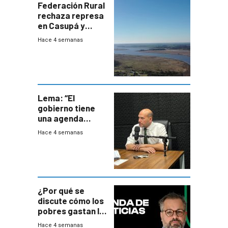
Federación Rural
rechaza represa
en Casupá y
firma demanda
Hace 4 semanas
del PN
Lema: “El
gobierno tiene
una agenda
destructiva”
Hace 4 semanas
¿Por qué se
discute cómo los
pobres gastan la
plata?
Hace 4 semanas