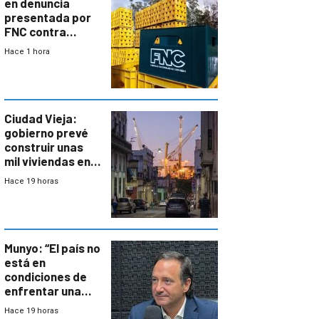
en denuncia
presentada por
FNC contra
sindicato
Hace 1 hora
Ciudad Vieja:
gobierno prevé
construir unas
mil viviendas en
un plan de
Hace 19 horas
repoblamiento,
entre siete y
ocho años
Munyo: “El país no
está en
condiciones de
enfrentar una
reducción de la
Hace 19 horas