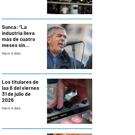
formales en el
área
metropolitana
Sunca: “La
industria lleva
más de cuatro
meses sin
convenio
Hace 6 días
colectivo”
Los titulares de
las 6 del viernes
31 de julio de
2026
Hace 6 días