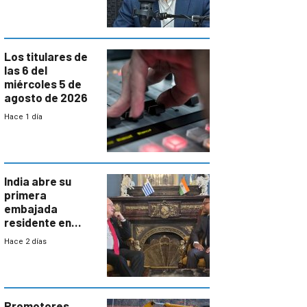
semana laboral”
Los titulares de
las 6 del
miércoles 5 de
agosto de 2026
Hace 1 día
India abre su
primera
embajada
residente en
Uruguay y crecen
Hace 2 días
las expectativas
por un vínculo
comercial con
enorme
potencial
Promotores