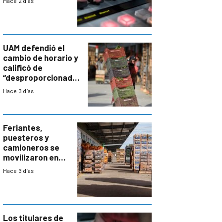
Hace 2 días
UAM defendió el
cambio de horario y
calificó de
“desproporcionado”
el bloqueo de
Hace 3 días
accesos
Feriantes,
puesteros y
camioneros se
movilizaron en
rechazo a
Hace 3 días
cambios de
horario en UAM
Los titulares de