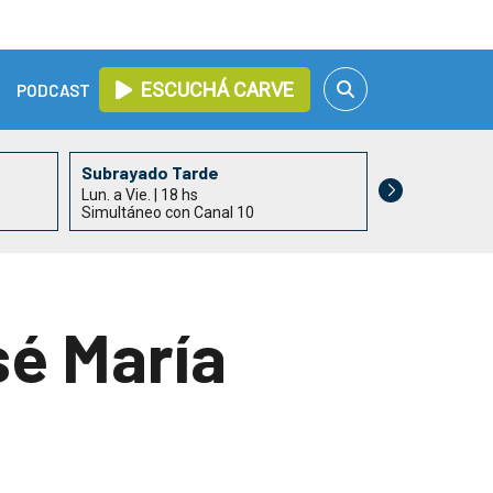
ESCUCHÁ CARVE
PODCAST
Subrayado Tarde
Subrayado
Lun. a Vie. | 18 hs
Lun. a Vie. | 19
Simultáneo con Canal 10
Simultáneo co
sé María