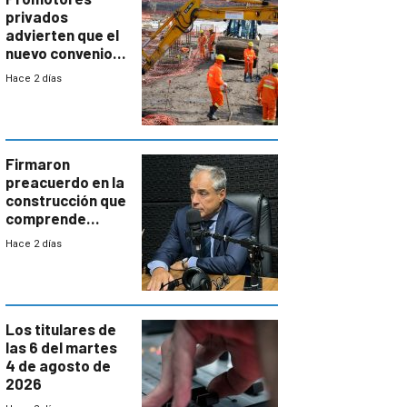
privados
advierten que el
nuevo convenio
de la
Hace 2 días
construcción
aumentará
costos y obligará
a revisar
proyectos
Firmaron
preacuerdo en la
construcción que
comprende
reducción
Hace 2 días
paulatina de
carga horaria
Los titulares de
las 6 del martes
4 de agosto de
2026