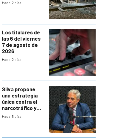
hay 3 detenidos
Hace 2 días
Los titulares de
las 6 del viernes
7 de agosto de
2026
Hace 2 días
Silva propone
una estrategia
única contra el
narcotráfico y
mayor
Hace 3 días
coordinación
entre Interior y
Defensa