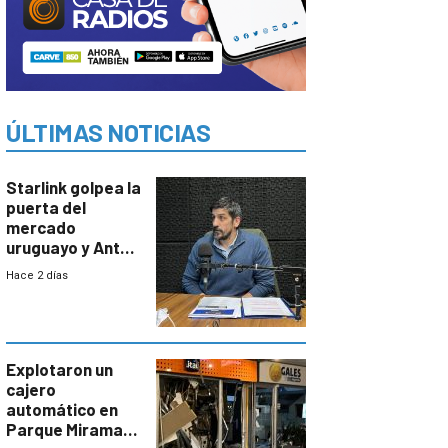
ÚLTIMAS NOTICIAS
Starlink golpea la
puerta del
mercado
uruguayo y Antel
responde:
Hace 2 días
“Quizás no sea
Antel la que
tenga que estar
con mayor
miedo”
Explotaron un
cajero
automático en
Parque Miramar;