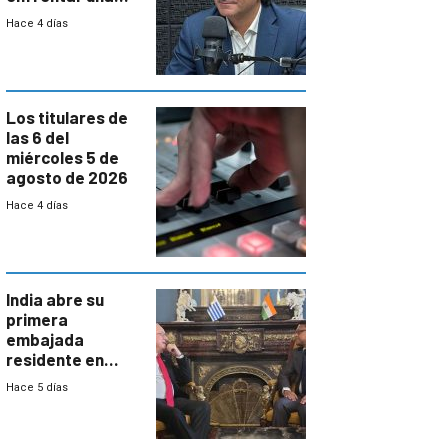
reducción de la
Hace 4 días
semana laboral”
Los titulares de
las 6 del
miércoles 5 de
agosto de 2026
Hace 4 días
India abre su
primera
embajada
residente en
Uruguay y crecen
Hace 5 días
las expectativas
por un vínculo
comercial con