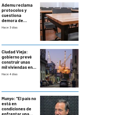
Ademu reclama
protocolos y
cuestiona
demora de
Primaria ante
Hace 3 días
docente con
antecedentes de
violencia
Ciudad Vieja:
gobierno prevé
construir unas
mil viviendas en
un plan de
Hace 4 días
repoblamiento,
entre siete y
ocho años
Munyo: “El país no
está en
condiciones de
enfrentar una