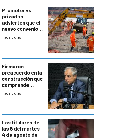
enorme
potencial
Promotores
privados
advierten que el
nuevo convenio
de la
Hace 5 días
construcción
aumentará
costos y obligará
a revisar
proyectos
Firmaron
preacuerdo en la
construcción que
comprende
reducción
Hace 5 días
paulatina de
carga horaria
Los titulares de
las 6 del martes
4 de agosto de