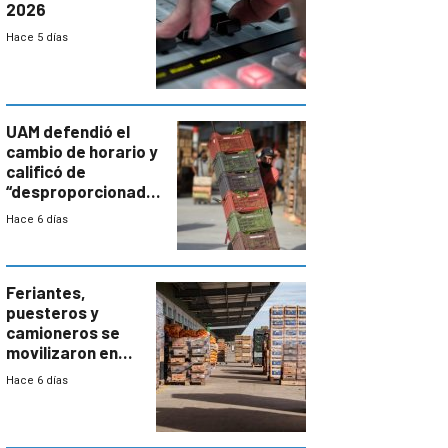
2026
Hace 5 días
UAM defendió el
cambio de horario y
calificó de
“desproporcionado”
el bloqueo de
Hace 6 días
accesos
Feriantes,
puesteros y
camioneros se
movilizaron en
rechazo a
Hace 6 días
cambios de
horario en UAM