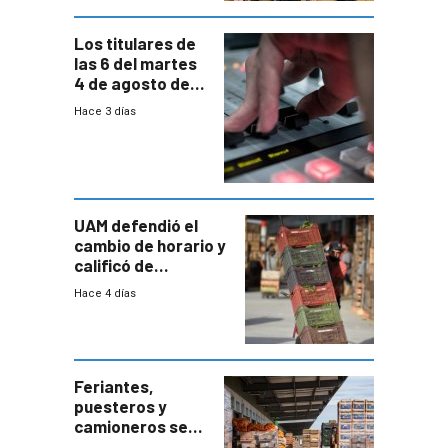
Los titulares de
las 6 del martes
4 de agosto de
2026
Hace 3 días
UAM defendió el
cambio de horario y
calificó de
“desproporcionado”
Hace 4 días
el bloqueo de
accesos
Feriantes,
puesteros y
camioneros se
movilizaron en