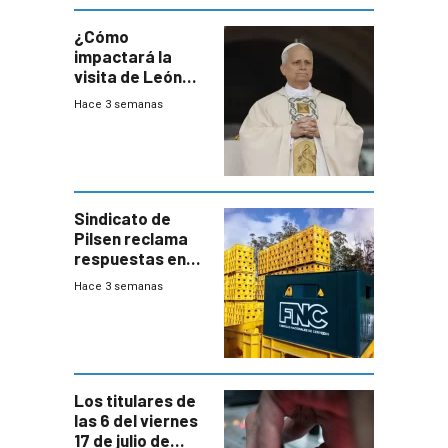
¿Cómo
impactará la
visita de León
XIV a Uruguay?
Hace 3 semanas
Sindicato de
Pilsen reclama
respuestas en
medio de
Hace 3 semanas
conversaciones
entre el gobierno
y FNC
Los titulares de
las 6 del viernes
17 de julio de