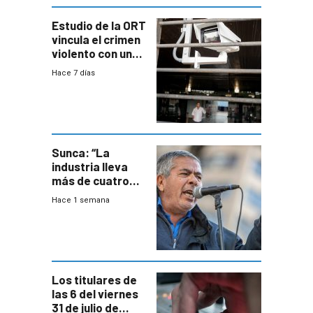
Estudio de la ORT
vincula el crimen
violento con una
menor creación
Hace 7 días
de empresas
formales en el
área
metropolitana
Sunca: “La
industria lleva
más de cuatro
meses sin
Hace 1 semana
convenio
colectivo”
Los titulares de
las 6 del viernes
31 de julio de