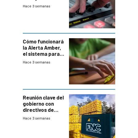
2026
Hace 3 semanas
Cómo funcionará
la Alerta Amber,
el sistema para
la búsqueda
Hace 3 semanas
temprana de
menores
ausentes
Reunión clave del
gobierno con
directivos de
Fábricas
Hace 3 semanas
Nacionales de
Cervezas