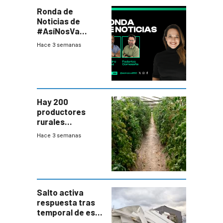
Ronda de
Noticias de
#AsíNosVa
(20/7/26)
Hace 3 semanas
Hay 200
productores
rurales
afectados tras
Hace 3 semanas
temporal en zona
de Salto
Salto activa
respuesta tras
temporal de este
sábado con