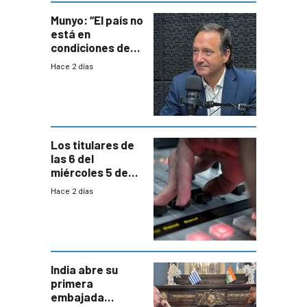
Munyo: “El país no
está en
condiciones de
enfrentar una
Hace 2 días
reducción de la
semana laboral”
Los titulares de
las 6 del
miércoles 5 de
agosto de 2026
Hace 2 días
India abre su
primera
embajada