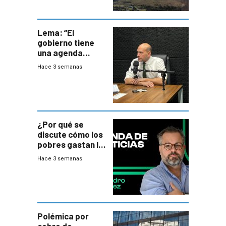
Lema: “El
gobierno tiene
una agenda
destructiva”
Hace 3 semanas
¿Por qué se
discute cómo los
pobres gastan la
plata?
Hace 3 semanas
Polémica por
cobro de