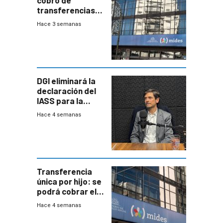
transferencias
del Mides en
Hace 3 semanas
efectivo
DGI eliminará la
declaración del
IASS para la
mayoría de los
Hace 4 semanas
jubilados
Transferencia
única por hijo: se
podrá cobrar el
100% en efectivo
Hace 4 semanas
y no habrá
trazabilidad del