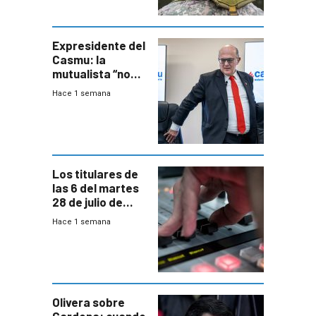
aseguró
especialista en
seguridad
Expresidente del
Casmu: la
mutualista “no
está para pagar”
Hace 1 semana
a interventores
“amigos del
gobierno”
Los titulares de
las 6 del martes
28 de julio de
2026
Hace 1 semana
Olivera sobre
Cardona: cuando