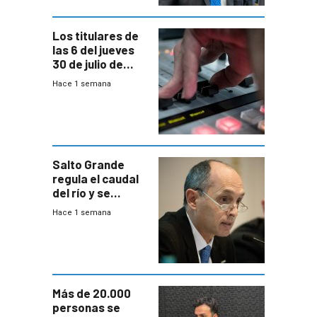
Los titulares de
las 6 del jueves
30 de julio de
2026
Hace 1 semana
Salto Grande
regula el caudal
del río y se
prepara para un
Hace 1 semana
escenario de
fuertes crecidas
Más de 20.000
personas se