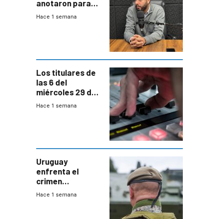
anotaron para
las pruebas
Hace 1 semana
Acredita que la
ANEP impulsa
para terminar
Bachillerato
Los titulares de
las 6 del
miércoles 29 de
julio de 2026
Hace 1 semana
Uruguay
enfrenta el
crimen
organizado con
Hace 1 semana
capacidades “de
otra época”,