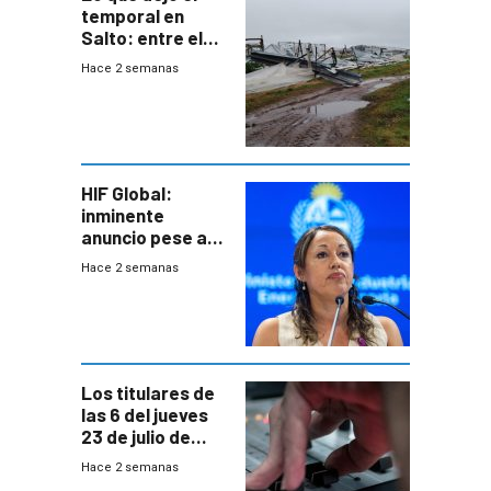
temporal en
Salto: entre el
impacto
Hace 2 semanas
emocional y las
pérdidas sin
seguro
HIF Global:
inminente
anuncio pese a
declaración de
Hace 2 semanas
Cardona y
“demoras” en
acuerdo entre
empresa y
gobierno
Los titulares de
las 6 del jueves
23 de julio de
2026
Hace 2 semanas