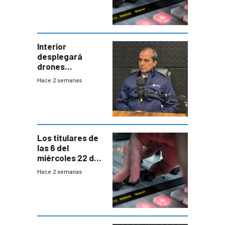
Interior
desplegará
drones
autónomos para
Hace 2 semanas
responder a
emergencias
desde agosto
Los titulares de
las 6 del
miércoles 22 de
julio de 2026
Hace 2 semanas