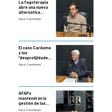
La fagoterapia
abre una nueva
alternativa
contra bacterias
Hace 2 semanas
resistentes:
Uruguay
exportará a Chile
terapia
innovadora
El caso Cardama
y las
“desprolijidades”
que la
Hace 2 semanas
investigadora ha
encontrado
AFAPs
mantendrán la
gestión de las
cuentas
Hace 2 semanas