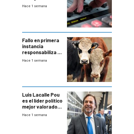
2026
Hace 1 semana
Fallo en primera
instancia
responsabiliza al
Estado por falta
Hace 1 semana
de controles en
República
Ganadera
Luis Lacalle Pou
es el líder político
mejor valorado
del país, según
Hace 1 semana
encuesta de
Equipos
Consultores