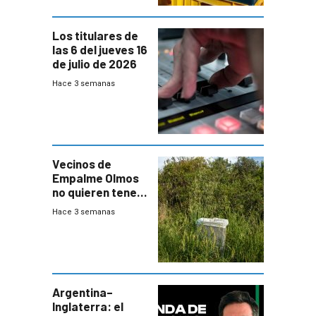
Los titulares de
las 6 del jueves 16
de julio de 2026
Hace 3 semanas
Vecinos de
Empalme Olmos
no quieren tener
cerca una planta
Hace 3 semanas
de tratamiento
de residuos e
impulsan
plebiscito
departamental
Argentina–
Inglaterra: el