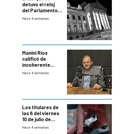
detuvo el reloj
del Parlamento
para negociar
Hace 4 semanas
una Rendición de
Cuentas
Manini Ríos
calificó de
incoherente
decisión de
Hace 4 semanas
Coalición de no
votar Rendición
en general
Los titulares de
las 6 del viernes
10 de julio de
2026
Hace 4 semanas