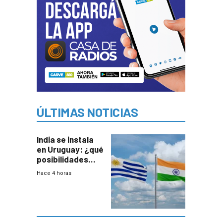
ÚLTIMAS NOTICIAS
India se instala
en Uruguay: ¿qué
posibilidades
genera este
Hace 4 horas
vínculo
diplomático?