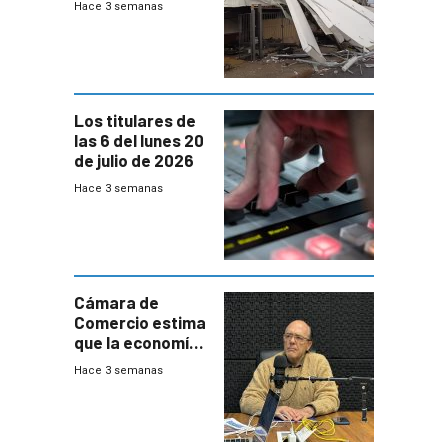
Hace 3 semanas
destrozos e
impacto a la
granja
Los titulares de
las 6 del lunes 20
de julio de 2026
Hace 3 semanas
Cámara de
Comercio estima
que la economía
crecerá 1,6%
Hace 3 semanas
este año, pero
advierte una
desaceleración
del consumo