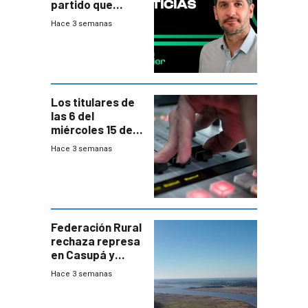
partido que
nunca termina
Hace 3 semanas
Los titulares de
las 6 del
miércoles 15 de
julio de 2026
Hace 3 semanas
Federación Rural
rechaza represa
en Casupá y
firma demanda
Hace 3 semanas
del PN