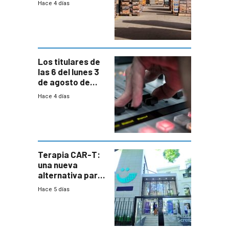
Hace 4 días
rechazo a
cambios de
horario en UAM
Los titulares de
las 6 del lunes 3
de agosto de
2026
Hace 4 días
Terapia CAR-T:
una nueva
alternativa para
niños y
Hace 5 días
adolescentes
con cáncer