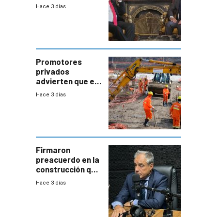
residente en
Hace 3 días
Uruguay y crecen
las expectativas
por un vínculo
comercial con
enorme
potencial
Promotores
privados
advierten que el
nuevo convenio
Hace 3 días
de la
construcción
aumentará
costos y obligará
a revisar
proyectos
Firmaron
preacuerdo en la
construcción que
comprende
Hace 3 días
reducción
paulatina de
carga horaria