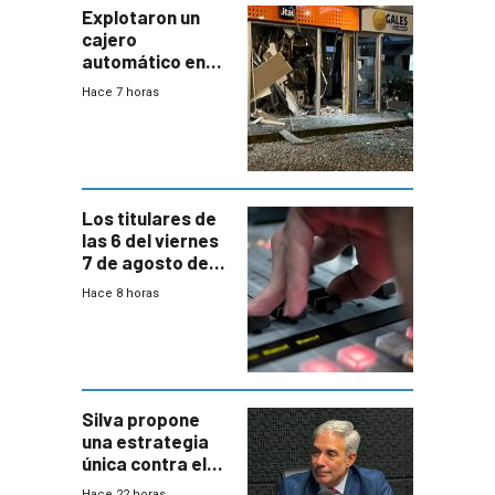
Explotaron un
cajero
automático en
Parque Miramar;
Hace 7 horas
hay 3 detenidos
Los titulares de
las 6 del viernes
7 de agosto de
2026
Hace 8 horas
Silva propone
una estrategia
única contra el
narcotráfico y
Hace 22 horas