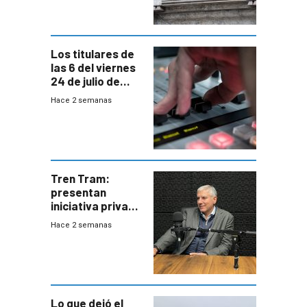
de Trump
Los titulares de
las 6 del viernes
24 de julio de
2026
Hace 2 semanas
Tren Tram:
presentan
iniciativa privada
para una red de
Hace 2 semanas
cinco líneas en el
área
metropolitana
Lo que dejó el