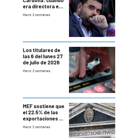
era directora en
UTE “no era muy
Hace 2 semanas
afín” a HIF Global
Los titulares de
las 6 del lunes 27
de julio de 2026
Hace 2 semanas
MEF sostiene que
el 22.5% de las
exportaciones a
EE.UU se verán
Hace 2 semanas
afectadas por la
suba arancelaria