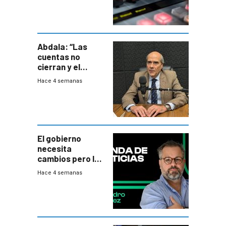
Abdala: “Las
cuentas no
cierran y el
balance del
Hace 4 semanas
gobierno es
insatisfactorio”
El gobierno
necesita
cambios pero los
ministros tienen
Hace 4 semanas
mejor imagen
que el presidente